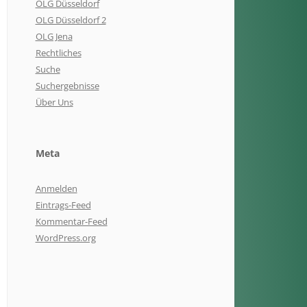
OLG Düsseldorf
OLG Düsseldorf 2
OLG Jena
Rechtliches
Suche
Suchergebnisse
Über Uns
Meta
Anmelden
Eintrags-Feed
Kommentar-Feed
WordPress.org