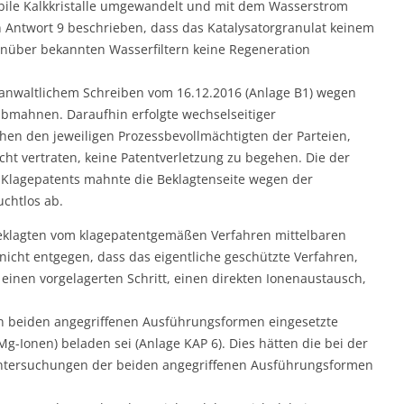
bile Kalkkristalle umgewandelt und mit dem Wasserstrom
n Antwort 9 beschrieben, dass das Katalysatorgranulat keinem
nüber bekannten Wasserfiltern keine Regeneration
it anwaltlichem Schreiben vom 16.12.2016 (Anlage B1) wegen
abmahnen. Daraufhin erfolgte wechselseitiger
chen den jeweiligen Prozessbevollmächtigten der Parteien,
ht vertraten, keine Patentverletzung zu begehen. Die der
 Klagepatents mahnte die Beklagtenseite wegen der
uchtlos ab.
 Beklagten vom klagepatentgemäßen Verfahren mittelbaren
cht entgegen, dass das eigentliche geschützte Verfahren,
 einen vorgelagerten Schritt, einen direkten Ionenaustausch,
en beiden angegriffenen Ausführungsformen eingesetzte
g-Ionen) beladen sei (Anlage KAP 6). Dies hätten die bei der
tersuchungen der beiden angegriffenen Ausführungsformen