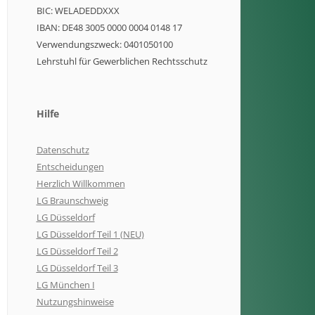
BIC: WELADEDDXXX
IBAN: DE48 3005 0000 0004 0148 17
Verwendungszweck: 0401050100
Lehrstuhl für Gewerblichen Rechtsschutz
Hilfe
Datenschutz
Entscheidungen
Herzlich Willkommen
LG Braunschweig
LG Düsseldorf
LG Düsseldorf Teil 1 (NEU)
LG Düsseldorf Teil 2
LG Düsseldorf Teil 3
LG München I
Nutzungshinweise