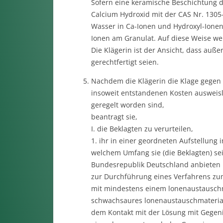
Sofern eine keramische Beschichtung d
Calcium Hydroxid mit der CAS Nr. 1305-
Wasser in Ca-Ionen und Hydroxyl-Ionen
Ionen am Granulat. Auf diese Weise werd
Die Klägerin ist der Ansicht, dass auß
gerechtfertigt seien.
Nachdem die Klägerin die Klage gegen 
insoweit entstandenen Kosten ausweisl
geregelt worden sind,
beantragt sie,
I. die Beklagten zu verurteilen,
1. ihr in einer geordneten Aufstellung 
welchem Umfang sie (die Beklagten) se
Bundesrepublik Deutschland anbieten 
zur Durchführung eines Verfahrens zum
mit mindestens einem lonenaustauschma
schwachsaures lonenaustauschmaterial 
dem Kontakt mit der Lösung mit Gegenio