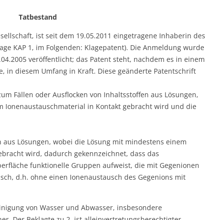
Tatbestand
sellschaft, ist seit dem 19.05.2011 eingetragene Inhaberin des
lage KAP 1, im Folgenden: Klagepatent). Die Anmeldung wurde
04.2005 veröffentlicht; das Patent steht, nachdem es in einem
, in diesem Umfang in Kraft. Diese geänderte Patentschrift
 zum Fällen oder Ausflocken von Inhaltsstoffen aus Lösungen,
 Ionenaustauschmaterial in Kontakt gebracht wird und die
en aus Lösungen, wobei die Lösung mit mindestens einem
ebracht wird, dadurch gekennzeichnet, dass das
erfläche funktionelle Gruppen aufweist, die mit Gegenionen
tisch, d.h. ohne einen Ionenaustausch des Gegenions mit
 Reinigung von Wasser und Abwasser, insbesondere
r. Der Beklagte zu 2. ist alleinvertretungsberechtigter