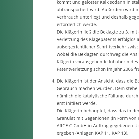
kommt und gelöster Kalk sodann in sta
abtransportiert wird. Außerdem wird i
Verbrauch unterliegt und deshalb gege
erforderlich werde.
Die Klägerin ließ die Beklagte zu 3. m
Verletzung des Klagepatents erfolglos 
außergerichtlicher Schriftverkehr zwis
wobei die Beklagten durchweg die Ansic
Klägerin vorausgehende Inhaberin des
Patentverletzung schon im Jahr 2006 fr
Die Klägerin ist der Ansicht, dass die
Gebrauch machen würden. Dem stehe ni
nämlich die katalytische Fällung, durch
erst initiiert werde.
Die Klägerin behauptet, dass das in d
Granulat mit Gegenionen (in Form von M
ARGE G GmbH in Auftrag gegebenen Un
ergeben (Anlagen KAP 11, KAP 13).