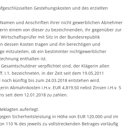
ufgeschlüsselten Gestehungskosten und des erzielten
e Namen und Anschriften ihrer nicht gewerblichen Abnehmer
erin einem von dieser zu bezeichnenden, ihr gegenüber zur
 Wirtschaftsprüfer mit Sitz in der Bundesrepublik
ten dessen Kosten tragen und ihn berechtigen und
age mitzuteilen, ob ein bestimmter nichtgewerblicher
echnung enthalten ist.
ls Gesamtschuldner verpflichtet sind, der Klägerin allen
f. I.1. bezeichneten, in der Zeit seit dem 19.05.2011
noch künftig bis zum 24.03.2018 entstehen wird.
lägerin Abmahnkosten i.H.v. EUR 4.819,50 nebst Zinsen i.H.v. 5
ns seit dem 12.01.2018 zu zahlen.
eklagten auferlegt.
I.2. gegen Sicherheitsleistung in Höhe von EUR 120.000 und im
on 110 % des jeweils zu vollstreckenden Betrages vorläufig