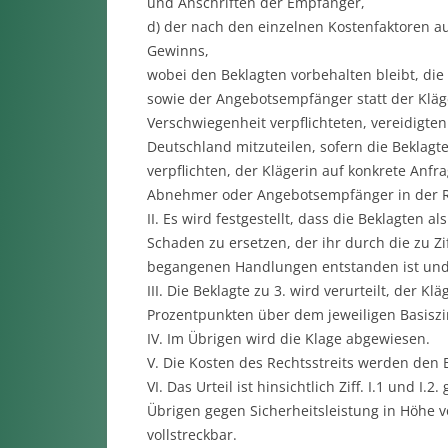
und Anschriften der Empfänger,
d) der nach den einzelnen Kostenfaktoren a
Gewinns,
wobei den Beklagten vorbehalten bleibt, di
sowie der Angebotsempfänger statt der Kläg
Verschwiegenheit verpflichteten, vereidigten
Deutschland mitzuteilen, sofern die Beklag
verpflichten, der Klägerin auf konkrete Anfr
Abnehmer oder Angebotsempfänger in der R
II. Es wird festgestellt, dass die Beklagten a
Schaden zu ersetzen, der ihr durch die zu Zif
begangenen Handlungen entstanden ist und 
III. Die Beklagte zu 3. wird verurteilt, der K
Prozentpunkten über dem jeweiligen Basiszi
IV. Im Übrigen wird die Klage abgewiesen.
V. Die Kosten des Rechtsstreits werden den B
VI. Das Urteil ist hinsichtlich Ziff. I.1 und 
Übrigen gegen Sicherheitsleistung in Höhe v
vollstreckbar.