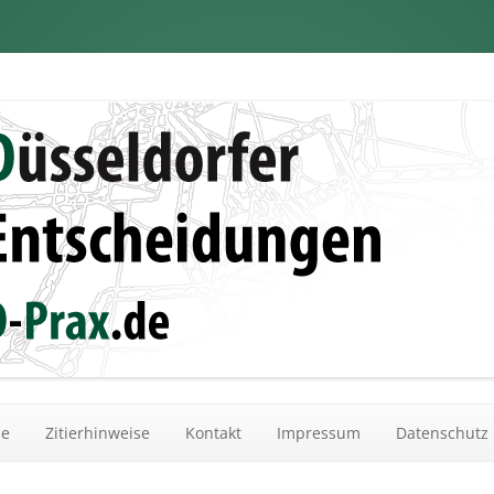
dungen
Zum Inhalt springen
he
Zitierhinweise
Kontakt
Impressum
Datenschutz