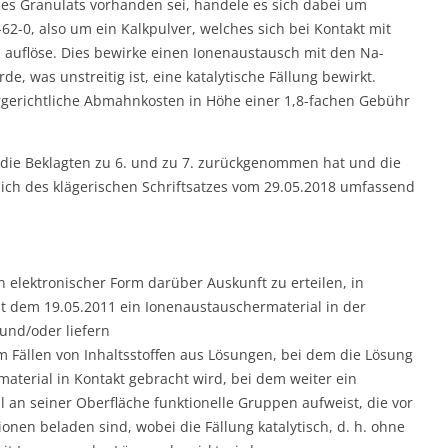
es Granulats vorhanden sei, handele es sich dabei um
62-0, also um ein Kalkpulver, welches sich bei Kontakt mit
 auflöse. Dies bewirke einen Ionenaustausch mit den Na-
e, was unstreitig ist, eine katalytische Fällung bewirkt.
ergerichtliche Abmahnkosten in Höhe einer 1,8-fachen Gebühr
die Beklagten zu 6. und zu 7. zurückgenommen hat und die
ich des klägerischen Schriftsatzes vom 29.05.2018 umfassend
in elektronischer Form darüber Auskunft zu erteilen, in
it dem 19.05.2011 ein Ionenaustauschermaterial in der
und/oder liefern
 Fällen von Inhaltsstoffen aus Lösungen, bei dem die Lösung
terial in Kontakt gebracht wird, bei dem weiter ein
an seiner Oberfläche funktionelle Gruppen aufweist, die vor
nen beladen sind, wobei die Fällung katalytisch, d. h. ohne