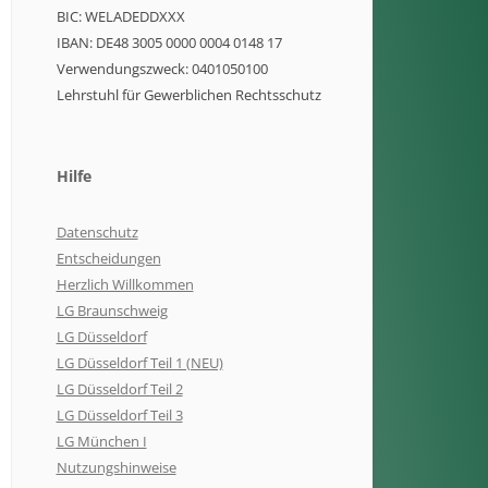
BIC: WELADEDDXXX
IBAN: DE48 3005 0000 0004 0148 17
Verwendungszweck: 0401050100
Lehrstuhl für Gewerblichen Rechtsschutz
Hilfe
Datenschutz
Entscheidungen
Herzlich Willkommen
LG Braunschweig
LG Düsseldorf
LG Düsseldorf Teil 1 (NEU)
LG Düsseldorf Teil 2
LG Düsseldorf Teil 3
LG München I
Nutzungshinweise