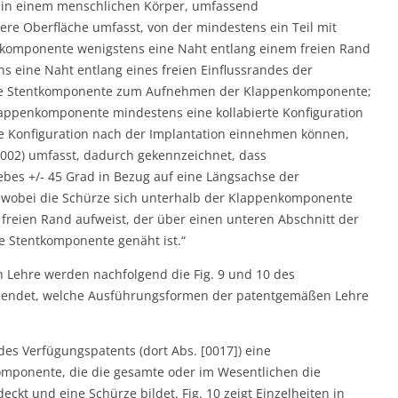
g in einem menschlichen Körper, umfassend
re Oberfläche umfasst, von der mindestens ein Teil mit
nkomponente wenigstens eine Naht entlang einem freien Rand
eine Naht entlang eines freien Einflussrandes der
ne Stentkomponente zum Aufnehmen der Klappenkomponente;
appenkomponente mindestens eine kollabierte Konfiguration
e Konfiguration nach der Implantation einnehmen können,
002) umfasst, dadurch gekennzeichnet, dass
ebes +/- 45 Grad in Bezug auf eine Längsachse der
d wobei die Schürze sich unterhalb der Klappenkomponente
 freien Rand aufweist, der über einen unteren Abschnitt der
e Stentkomponente genäht ist.“
 Lehre werden nachfolgend die Fig. 9 und 10 des
blendet, welche Ausführungsformen der patentgemäßen Lehre
des Verfügungspatents (dort Abs. [0017]) eine
mponente, die die gesamte oder im Wesentlichen die
kt und eine Schürze bildet. Fig. 10 zeigt Einzelheiten in