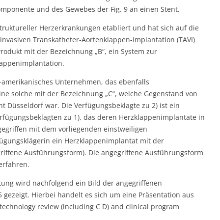
mponente und des Gewebes der Fig. 9 an einen Stent.
truktureller Herzerkrankungen etabliert und hat sich auf die
invasiven Transkatheter-Aortenklappen-Implantation (TAVI)
s Produkt mit der Bezeichnung „B“, ein System zur
lappenimplantation.
US-amerikanisches Unternehmen, das ebenfalls
eine solche mit der Bezeichnung „C“, welche Gegenstand von
t Düsseldorf war. Die Verfügungsbeklagte zu 2) ist ein
fügungsbeklagten zu 1), das deren Herzklappenimplantate in
egriffen mit dem vorliegenden einstweiligen
ügungsklägerin ein Herzklappenimplantat mit der
riffene Ausführungsform). Die angegriffene Ausführungsform
erfahren.
tung wird nachfolgend ein Bild der angegriffenen
gezeigt. Hierbei handelt es sich um eine Präsentation aus
echnology review (including C D) and clinical program