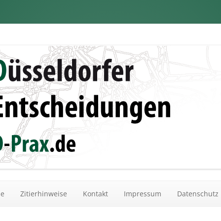
dungen
Zum Inhalt springen
he
Zitierhinweise
Kontakt
Impressum
Datenschutz