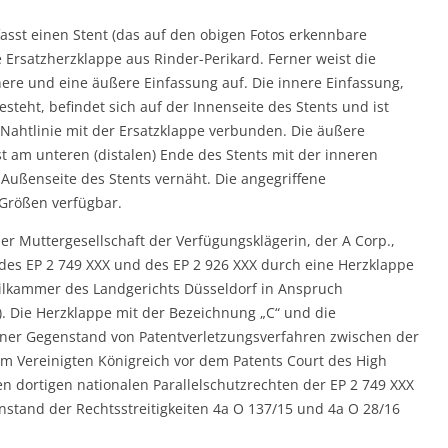
sst einen Stent (das auf den obigen Fotos erkennbare
 Ersatzherzklappe aus Rinder-Perikard. Ferner weist die
ere und eine äußere Einfassung auf. Die innere Einfassung,
teht, befindet sich auf der Innenseite des Stents und ist
 Nahtlinie mit der Ersatzklappe verbunden. Die äußere
st am unteren (distalen) Ende des Stents mit der inneren
Außenseite des Stents vernäht. Die angegriffene
Größen verfügbar.
r Muttergesellschaft der Verfügungsklägerin, der A Corp.,
 des EP 2 749 XXX und des EP 2 926 XXX durch eine Herzklappe
ivilkammer des Landgerichts Düsseldorf in Anspruch
. Die Herzklappe mit der Bezeichnung „C“ und die
rner Gegenstand von Patentverletzungsverfahren zwischen der
m Vereinigten Königreich vor dem Patents Court des High
en dortigen nationalen Parallelschutzrechten der EP 2 749 XXX
nstand der Rechtsstreitigkeiten 4a O 137/15 und 4a O 28/16