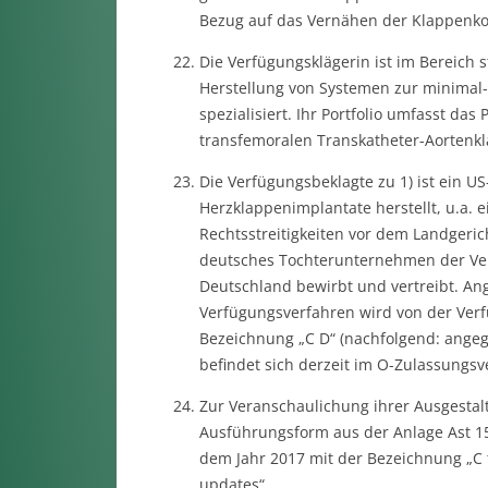
Bezug auf das Vernähen der Klappenko
Die Verfügungsklägerin ist im Bereich s
Herstellung von Systemen zur minimal-
spezialisiert. Ihr Portfolio umfasst da
transfemoralen Transkatheter-Aortenk
Die Verfügungsbeklagte zu 1) ist ein 
Herzklappenimplantate herstellt, u.a. 
Rechtsstreitigkeiten vor dem Landgerich
deutsches Tochterunternehmen der Ver
Deutschland bewirbt und vertreibt. Ang
Verfügungsverfahren wird von der Verf
Bezeichnung „C D“ (nachfolgend: angeg
befindet sich derzeit im O-Zulassungsv
Zur Veranschaulichung ihrer Ausgestal
Ausführungsform aus der Anlage Ast 15 
dem Jahr 2017 mit der Bezeichnung „C t
updates“.