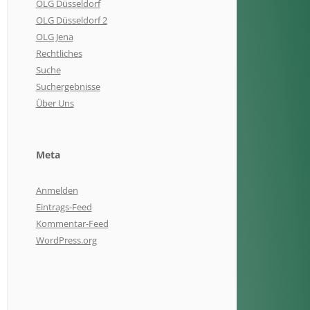
OLG Düsseldorf
OLG Düsseldorf 2
OLG Jena
Rechtliches
Suche
Suchergebnisse
Über Uns
Meta
Anmelden
Eintrags-Feed
Kommentar-Feed
WordPress.org