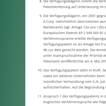
Die Verfügungsklägerin nimmt die Ver
Patentverletzung auf Unterlassung im 
Die Verfügungsklägerin, ein 2001 geg
A Corp. mehrheitlich übernommen wurde
Markenamts (vgl. Anlage 12a uns 12b) e
Europäischen Patents EP 2 949 XXX B1 (
Verfahrenssprache erteilte Verfügungsp
Verfügungspatent ist als Anlage Ast 9 
9b zur Akte gereicht worden. Die Anme
unter Inanspruchnahme der Priorität e
Patentamt veröffentlichte am 4. Mai 20
Das Verfügungspatent steht in Kraft. G
sowie ein weiteres Unternehmen beim 
mündlichen Verhandlung vom 5./6. Juli
aufrechterhalten. Auf die Begründung
Anspruch 1 des Verfügungspatents in d
englischen Verfahrenssprache wie folgt