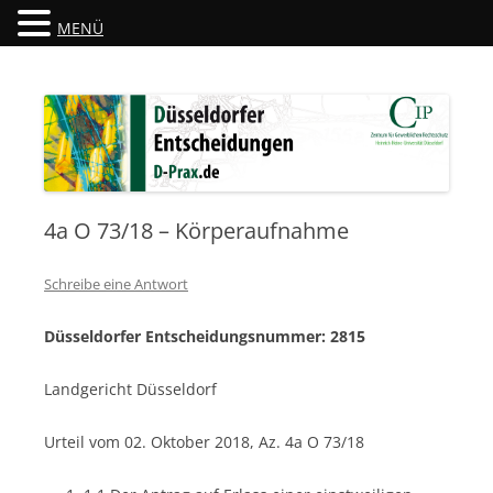
MENÜ
Düsseldorfer Entscheidungen
D-Prax.de
4a O 73/18 – Körperaufnahme
Schreibe eine Antwort
Düsseldorfer Entscheidungsnummer: 2815
Landgericht Düsseldorf
Urteil vom 02. Oktober 2018, Az. 4a O 73/18