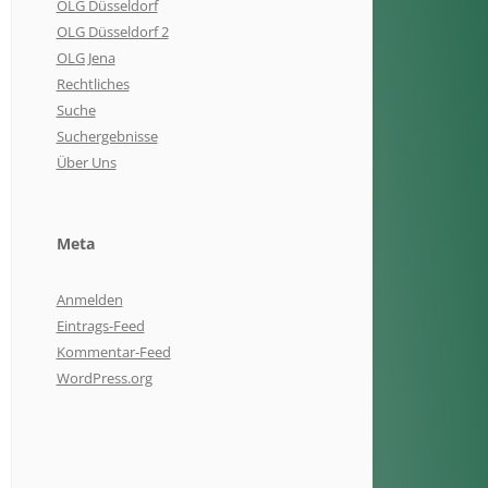
OLG Düsseldorf
OLG Düsseldorf 2
OLG Jena
Rechtliches
Suche
Suchergebnisse
Über Uns
Meta
Anmelden
Eintrags-Feed
Kommentar-Feed
WordPress.org