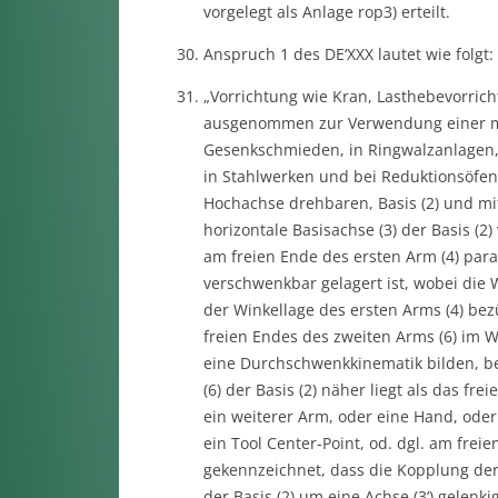
vorgelegt als Anlage rop3) erteilt.
Anspruch 1 des DE‘XXX lautet wie folgt:
„Vorrichtung wie Kran, Lasthebevorricht
ausgenommen zur Verwendung einer me
Gesenkschmieden, in Ringwalzanlagen
in Stahlwerken und bei Reduktionsöfen
Hochachse drehbaren, Basis (2) und mi
horizontale Basisachse (3) der Basis (2
am freien Ende des ersten Arm (4) para
verschwenkbar gelagert ist, wobei die 
der Winkellage des ersten Arms (4) bez
freien Endes des zweiten Arms (6) im We
eine Durchschwenkkinematik bilden, be
(6) der Basis (2) näher liegt als das fr
ein weiterer Arm, oder eine Hand, oder
ein Tool Center-Point, od. dgl. am frei
gekennzeichnet, dass die Kopplung der
der Basis (2) um eine Achse (3‘) gelenki