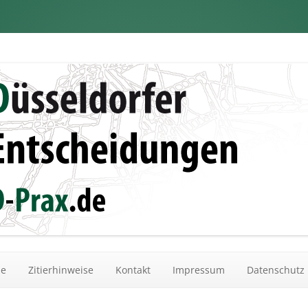
dungen
Zum Inhalt springen
he
Zitierhinweise
Kontakt
Impressum
Datenschutz