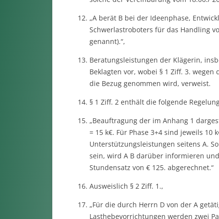
„A berät B bei der Ideenphase, Entwic
Schwerlastroboters für das Handling v
genannt).“,
Beratungsleistungen der Klägerin, ins
Beklagten vor, wobei § 1 Ziff. 3. wegen
die Bezug genommen wird, verweist.
§ 1 Ziff. 2 enthält die folgende Regelung
„Beauftragung der im Anhang 1 dargest
= 15 k€. Für Phase 3+4 sind jeweils 10 
Unterstützungsleistungen seitens A. So
sein, wird A B darüber informieren u
Stundensatz von € 125. abgerechnet.“
Ausweislich § 2 Ziff. 1.,
„Für die durch Herrn D von der A getät
Lasthebevorrichtungen werden zwei P