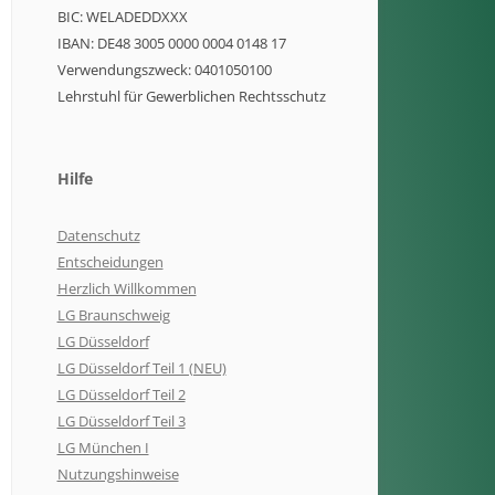
BIC: WELADEDDXXX
IBAN: DE48 3005 0000 0004 0148 17
Verwendungszweck: 0401050100
Lehrstuhl für Gewerblichen Rechtsschutz
Hilfe
Datenschutz
Entscheidungen
Herzlich Willkommen
LG Braunschweig
LG Düsseldorf
LG Düsseldorf Teil 1 (NEU)
LG Düsseldorf Teil 2
LG Düsseldorf Teil 3
LG München I
Nutzungshinweise