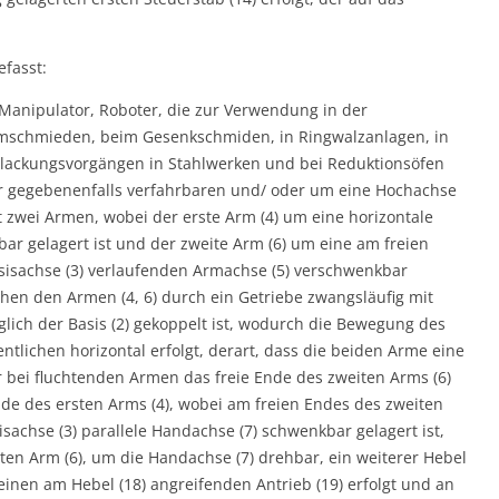
efasst:
 Manipulator, Roboter, die zur Verwendung in der
ormschmieden, beim Gesenkschmiden, in Ringwalzanlagen, in
ackungsvorgängen in Stahlwerken und bei Reduktionsöfen
er gegebenenfalls verfahrbaren und/ oder um eine Hochachse
 zwei Armen, wobei der erste Arm (4) um eine horizontale
bar gelagert ist und der zweite Arm (6) um eine am freien
asisachse (3) verlaufenden Armachse (5) verschwenkbar
schen den Armen (4, 6) durch ein Getriebe zwangsläufig mit
lich der Basis (2) gekoppelt ist, wodurch die Bewegung des
tlichen horizontal erfolgt, derart, dass die beiden Arme eine
 bei fluchtenden Armen das freie Ende des zweiten Arms (6)
 Ende des ersten Arms (4), wobei am freien Endes des zweiten
isachse (3) parallele Handachse (7) schwenkbar gelagert ist,
en Arm (6), um die Handachse (7) drehbar, ein weiterer Hebel
einen am Hebel (18) angreifenden Antrieb (19) erfolgt und an