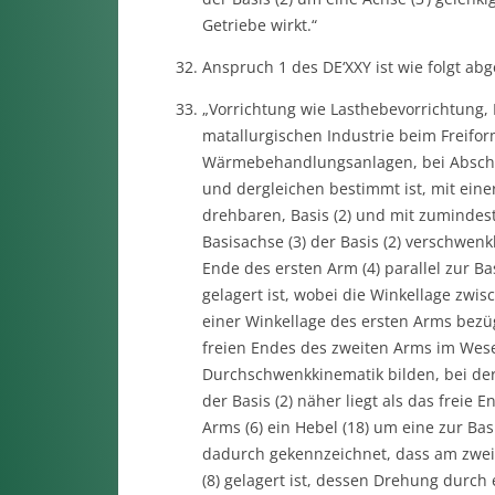
Getriebe wirkt.“
Anspruch 1 des DE‘XXY ist wie folgt abg
„Vorrichtung wie Lasthebevorrichtung,
matallurgischen Industrie beim Freif
Wärmebehandlungsanlagen, bei Abschl
und dergleichen bestimmt ist, mit ein
drehbaren, Basis (2) und mit zumindest
Basisachse (3) der Basis (2) verschwenk
Ende des ersten Arm (4) parallel zur B
gelagert ist, wobei die Winkellage zwi
einer Winkellage des ersten Arms bezüg
freien Endes des zweiten Arms im Wesen
Durchschwenkkinematik bilden, bei der
der Basis (2) näher liegt als das freie
Arms (6) ein Hebel (18) um eine zur Bas
dadurch gekennzeichnet, dass am zweit
(8) gelagert ist, dessen Drehung durch 