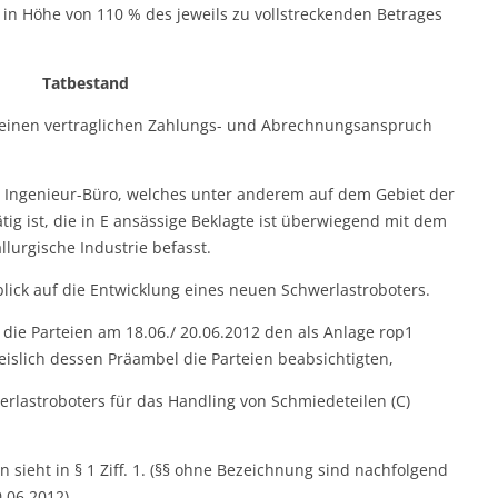
g in Höhe von 110 % des jeweils zu vollstreckenden Betrages
Tatbestand
e einen vertraglichen Zahlungs- und Abrechnungsanspruch
in Ingenieur-Büro, welches unter anderem auf dem Gebiet der
ig ist, die in E ansässige Beklagte ist überwiegend mit dem
lurgische Industrie befasst.
blick auf die Entwicklung eines neuen Schwerlastroboters.
die Parteien am 18.06./ 20.06.2012 den als Anlage rop1
islich dessen Präambel die Parteien beabsichtigten,
rlastroboters für das Handling von Schmiedeteilen (C)
 sieht in § 1 Ziff. 1. (§§ ohne Bezeichnung sind nachfolgend
.06.2012),