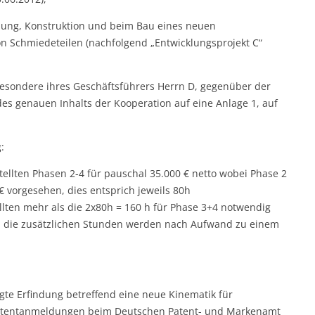
klung, Konstruktion und beim Bau eines neuen
on Schmiedeteilen (nachfolgend „Entwicklungsprojekt C“
besondere ihres Geschäftsführers Herrn D, gegenüber der
 des genauen Inhalts der Kooperation auf eine Anlage 1, auf
:
ellten Phasen 2-4 für pauschal 35.000 € netto wobei Phase 2
k€ vorgesehen, dies entsprich jeweils 80h
llten mehr als die 2x80h = 160 h für Phase 3+4 notwendig
nd die zusätzlichen Stunden werden nach Aufwand zu einem
igte Erfindung betreffend eine neue Kinematik für
atentanmeldungen beim Deutschen Patent- und Markenamt