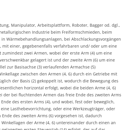
ung, Manipulator, Arbeitsplattform, Roboter, Bagger od. dgl.,
tallurigischen Industrie beim Freiformschmieden, beim
, in Wärmebehandlungsanlagen, bei Abschlackungsvorgängen
, mit einer, gegebenenfalls verfahrbaren und/ oder um eine
t zumindest zwei Armen, wobei der erste Arm (4) um eine
) verschwenkbar gelagert ist und der zweite Arm (6) um eine
llel zur Basisachse (3) verlaufenden Armachse (5)
Winkellage zwischen den Armen (4, 6) durch ein Getriebe mit
üglich der Basis (2) gekoppelt ist, wodurch die Bewegung des
sentlichen horizontal erfolgt, wobei die beiden Arme (4, 6)
i der bei fluchtenden Armen das freie Ende des zweiten Arms
eie Ende des ersten Arms (4), und wobei, fest oder beweglich,
 eine Lasthebevorrichtung, oder eine Werkzeugträger, oder
en Ende des zweiten Arms (6) vorgesehen ist, dadurch
 Winkellagen der Arme (4, 6) untereinander durch einen an
g gelagerten ersten Steuerstab (14) erfolgt, der auf das