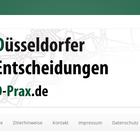
dungen
Zum Inhalt springen
he
Zitierhinweise
Kontakt
Impressum
Datenschutz