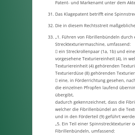
Patent- und Markenamt unter dem Akten
Das Klagepatent betrifft eine Spinnstre
Die in diesem Rechtsstreit maßgebliche
„1. Führen von Fibrillenbündeln durch e
Strecktexturiermaschine, umfassend:
 ein Streckrollenpaar (1a, 1b) und ein
vorgesehene Texturiereinheit (4), in wel
Texturiereinheit (4) gehörenden Textur
Texturierdüse (8) gehörenden Texturiert
 eine, in Förderrichtung gesehen, nach
die einzelnen Pfropfen laufend überni
übergibt,
dadurch gekennzeichnet, dass die Fibril
welcher die Fibrillenbündel an die Tex
und in den Förderteil (9) geführt werde
„5. Ein Teil einer Spinnstrecktexturier
Fibrillenbündeln, umfassend: