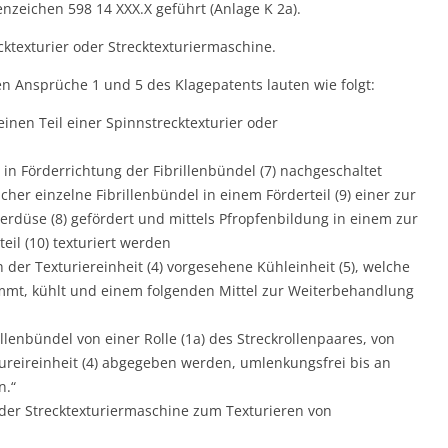
zeichen 598 14 XXX.X geführt (Anlage K 2a).
cktexturier oder Strecktexturiermaschine.
n Ansprüche 1 und 5 des Klagepatents lauten wie folgt:
inen Teil einer Spinnstrecktexturier oder
e in Förderrichtung der Fibrillenbündel (7) nachgeschaltet
cher einzelne Fibrillenbündel in einem Förderteil (9) einer zur
ierdüse (8) gefördert und mittels Pfropfenbildung in einem zur
eil (10) texturiert werden
 der Texturiereinheit (4) vorgesehene Kühleinheit (5), welche
mmt, kühlt und einem folgenden Mittel zur Weiterbehandlung
lenbündel von einer Rolle (1a) des Streckrollenpaares, von
tureireinheit (4) abgegeben werden, umlenkungsfrei bis an
n.“
 oder Strecktexturiermaschine zum Texturieren von