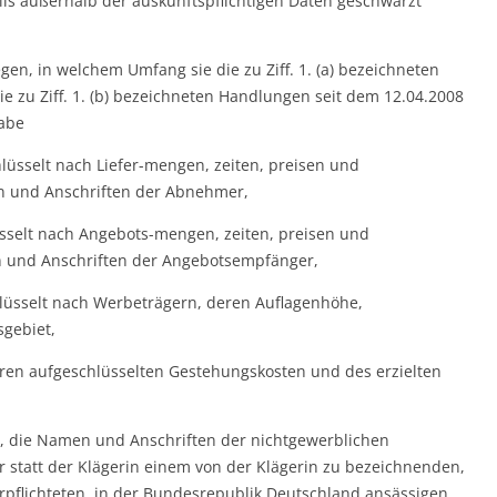
ls außerhalb der auskunftspflichtigen Daten geschwärzt
gen, in welchem Umfang sie die zu Ziff. 1. (a) bezeichneten
 zu Ziff. 1. (b) bezeichneten Handlungen seit dem 12.04.2008
abe
hlüsselt nach Liefer-mengen, zeiten, preisen und
 und Anschriften der Abnehmer,
üsselt nach Angebots-mengen, zeiten, preisen und
und Anschriften der Angebotsempfänger,
lüsselt nach Werbeträgern, deren Auflagenhöhe,
gebiet,
oren aufgeschlüsselten Gestehungskosten und des erzielten
t, die Namen und Anschriften der nichtgewerblichen
tatt der Klägerin einem von der Klägerin zu bezeichnenden,
rpflichteten, in der Bundesrepublik Deutschland ansässigen,