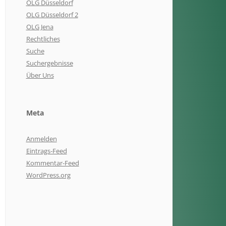
OLG Düsseldorf
OLG Düsseldorf 2
OLG Jena
Rechtliches
Suche
Suchergebnisse
Über Uns
Meta
Anmelden
Eintrags-Feed
Kommentar-Feed
WordPress.org