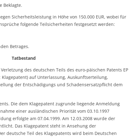
ie Beklagte.
r gegen Sicherheitsleistung in Höhe von 150.000 EUR, wobei für
 Ansprüche folgende Teilsicherheiten festgesetzt werden:
enden Betrages.
Tatbestand
 Verletzung des deutschen Teils des euro-päischen Patents EP
: Klagepatent) auf Unterlassung, Auskunftserteilung,
tellung der Entschädigungs und Schadensersatzpflicht dem
atents. Die dem Klagepatent zugrunde liegende Anmeldung
nahme einer ausländischen Priorität vom 03.10.1997
ldung erfolgte am 07.04.1999. Am 12.03.2008 wurde der
ntlicht. Das Klagepatent steht in Ansehung der
Der deutsche Teil des Klagepatents wird beim Deutschen