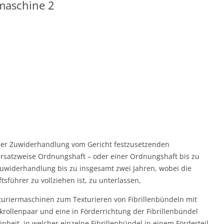
rmaschine 2
l der Zuwiderhandlung vom Gericht festzusetzenden
rsatzweise Ordnungshaft – oder einer Ordnungshaft bis zu
Zuwiderhandlung bis zu insgesamt zwei Jahren, wobei die
sführer zu vollziehen ist, zu unterlassen,
exturiermaschinen zum Texturieren von Fibrillenbündeln mit
krollenpaar und eine in Förderrichtung der Fibrillenbündel
nheit, in welcher einzelne Fibrillenbündel in einem Förderteil