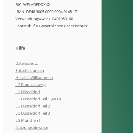
BIC: WELADEDDXXX
IBAN: DE48 3005 0000 0004 0148 17
Verwendungszweck: 0401050100
Lehrstuhl für Gewerblichen Rechtsschutz
Hilfe
Datenschutz
Entscheidungen
Herzlich Willkommen
LG Braunschweig
LG Düsseldorf
LG Düsseldorf Teil 1 (NEU)
LG Düsseldorf Teil 2
LG Düsseldorf Teil 3
LG München I
Nutzungshinweise