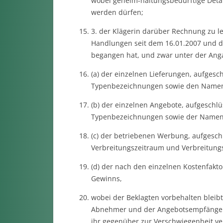
wobei geheim-haltungsbedürftige Detai
werden dürfen;
3. der Klägerin darüber Rechnung zu le
Handlungen seit dem 16.01.2007 und die
begangen hat, und zwar unter der Ang
(a) der einzelnen Lieferungen, aufgesc
Typenbezeichnungen sowie den Namen
(b) der einzelnen Angebote, aufgeschl
Typenbezeichnungen sowie der Namen 
(c) der betriebenen Werbung, aufgesch
Verbreitungszeitraum und Verbreitungs
(d) der nach den einzelnen Kostenfakt
Gewinns,
wobei der Beklagten vorbehalten bleib
Abnehmer und der Angebotsempfänger s
ihr gegenüber zur Verschwiegenheit ve