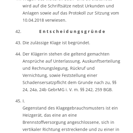
wird auf die Schriftsätze nebst Urkunden und
Anlagen sowie auf das Protokoll zur Sitzung vom
10.04.2018 verwiesen.
E n t s c h e i d u n g s g r ü n d e
Die zulässige Klage ist begründet.
Der Klägerin stehen die geltend gemachten
Ansprüche auf Unterlassung, Auskunftserteilung
und Rechnungslegung, Rückruf und
Vernichtung, sowie Feststellung einer
Schadensersatzpflicht dem Grunde nach zu, §§
24, 24a, 24b GebrMG i. V. m. §§ 242, 259 BGB.
I.
Gegenstand des Klagegebrauchsmusters ist ein
Heizgerät, das eine an eine
Brennstoffversorgung angeschlossene, sich in
vertikaler Richtung erstreckende und zu einer in