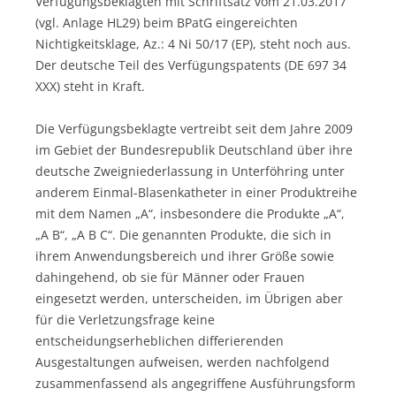
Verfügungsbeklagten mit Schriftsatz vom 21.03.2017
(vgl. Anlage HL29) beim BPatG eingereichten
Nichtigkeitsklage, Az.: 4 Ni 50/17 (EP), steht noch aus.
Der deutsche Teil des Verfügungspatents (DE 697 34
XXX) steht in Kraft.
Die Verfügungsbeklagte vertreibt seit dem Jahre 2009
im Gebiet der Bundesrepublik Deutschland über ihre
deutsche Zweigniederlassung in Unterföhring unter
anderem Einmal-Blasenkatheter in einer Produktreihe
mit dem Namen „A“, insbesondere die Produkte „A“,
„A B“, „A B C“. Die genannten Produkte, die sich in
ihrem Anwendungsbereich und ihrer Größe sowie
dahingehend, ob sie für Männer oder Frauen
eingesetzt werden, unterscheiden, im Übrigen aber
für die Verletzungsfrage keine
entscheidungserheblichen differierenden
Ausgestaltungen aufweisen, werden nachfolgend
zusammenfassend als angegriffene Ausführungsform