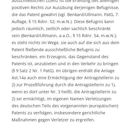
ausschließlichen Lizenz ist die Erteilung des alleinigen
positiven Rechts zur Ausübung derjenigen Befugnisse,
die das Patent gewährt (vgl. Benkard/Ullmann, PatG, 7.
Auflage, § 15 Rdnr. 52; m.w.N.). Diese Befugnis kann
jedoch räumlich, zeitlich oder sachlich beschränkt
sein (Benkard/Ullmann, a.a.O., § 15 Rdnr. 54, m.w.N.);
es steht nichts im Wege, sie auch auf die sich aus dem
Patent fließende ausschließliche Befugnis zu
beschränken, ein Erzeugnis, das Gegenstand des
Patents ist, anzubieten und in den Verkehr zu bringen
(§ 9 Satz 2 Nr. 1 PatG). Im übrigen enthält die Anlage
Ast.14a auch eine Ermächtigung der Antragstellerin zu
2) zur Prozeßführung durch die Antragstellerin zu 1),
wenn es dort unter Nr. 3 heißt, die Antragstellerin zu
2) sei ermächtigt, im eigenen Namen Verletzungen
des deutschen Teils des vorgenannten (europäischen)
Patents zu verfolgen, insbesondere gerichtliche
Maßnahmen gegen Verletzer zu ergreifen.