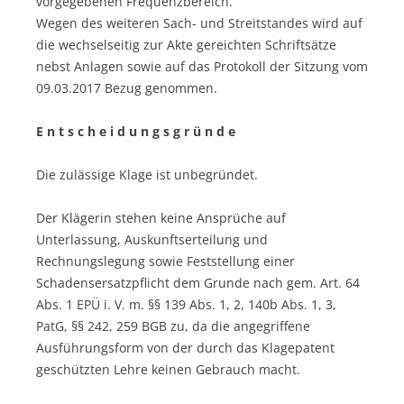
vorgegebenen Frequenzbereich.
Wegen des weiteren Sach- und Streitstandes wird auf
die wechselseitig zur Akte gereichten Schriftsätze
nebst Anlagen sowie auf das Protokoll der Sitzung vom
09.03.2017 Bezug genommen.
E n t s c h e i d u n g s g r ü n d e
Die zulässige Klage ist unbegründet.
Der Klägerin stehen keine Ansprüche auf
Unterlassung, Auskunftserteilung und
Rechnungslegung sowie Feststellung einer
Schadensersatzpflicht dem Grunde nach gem. Art. 64
Abs. 1 EPÜ i. V. m. §§ 139 Abs. 1, 2, 140b Abs. 1, 3,
PatG, §§ 242, 259 BGB zu, da die angegriffene
Ausführungsform von der durch das Klagepatent
geschützten Lehre keinen Gebrauch macht.