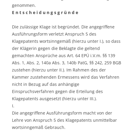
genommen.
E n t s c h e i d u n g s g r ü n d e
Die zulässige Klage ist begründet. Die angegriffene
Ausführungsform verletzt Anspruch 5 des
Klagepatents wortsinngemäß (hierzu unter I.), so dass
der Klägerin gegen die Beklagte die geltend
gemachten Ansprüche aus Art. 64 EPÜ i.V.m. §§ 139
Abs. 1, Abs. 2, 140a Abs. 3, 140b PatG, §§ 242, 259 BGB
zustehen (hierzu unter II.). Im Rahmen des der
Kammer zustehenden Ermessens wird das Verfahren
nicht in Bezug auf das anhängige
Einspruchsverfahren gegen die Erteilung des
Klagepatents ausgesetzt (hierzu unter III.).
I.
Die angegriffene Ausführungsform macht von der
Lehre von Anspruch 5 des Klagepatents unmittelbar
wortsinngemäß Gebrauch.