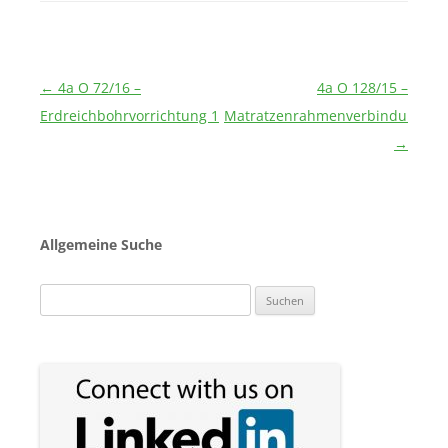
Beitragsnavigation
←
4a O 72/16 –
4a O 128/15 –
Erdreichbohrvorrichtung 1
Matratzenrahmenverbindungsmit
→
Allgemeine Suche
Suchen
nach: