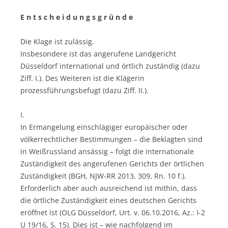
E n t s c h e i d u n g s g r ü n d e
Die Klage ist zulässig.
Insbesondere ist das angerufene Landgericht
Düsseldorf international und örtlich zuständig (dazu
Ziff. I.). Des Weiteren ist die Klägerin
prozessführungsbefugt (dazu Ziff. II.).
I.
In Ermangelung einschlägiger europäischer oder
völkerrechtlicher Bestimmungen – die Beklagten sind
in Weißrussland ansässig – folgt die internationale
Zuständigkeit des angerufenen Gerichts der örtlichen
Zuständigkeit (BGH, NJW-RR 2013, 309, Rn. 10 f.).
Erforderlich aber auch ausreichend ist mithin, dass
die örtliche Zuständigkeit eines deutschen Gerichts
eröffnet ist (OLG Düsseldorf, Urt. v. 06.10.2016, Az.: I-2
U 19/16, S. 15). Dies ist – wie nachfolgend im