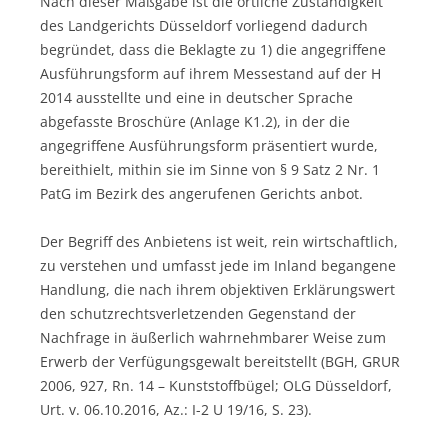
Nach dieser Maßgabe ist die örtliche Zuständigkeit
des Landgerichts Düsseldorf vorliegend dadurch
begründet, dass die Beklagte zu 1) die angegriffene
Ausführungsform auf ihrem Messestand auf der H
2014 ausstellte und eine in deutscher Sprache
abgefasste Broschüre (Anlage K1.2), in der die
angegriffene Ausführungsform präsentiert wurde,
bereithielt, mithin sie im Sinne von § 9 Satz 2 Nr. 1
PatG im Bezirk des angerufenen Gerichts anbot.
Der Begriff des Anbietens ist weit, rein wirtschaftlich,
zu verstehen und umfasst jede im Inland begangene
Handlung, die nach ihrem objektiven Erklärungswert
den schutzrechtsverletzenden Gegenstand der
Nachfrage in äußerlich wahrnehmbarer Weise zum
Erwerb der Verfügungsgewalt bereitstellt (BGH, GRUR
2006, 927, Rn. 14 – Kunststoffbügel; OLG Düsseldorf,
Urt. v. 06.10.2016, Az.: I-2 U 19/16, S. 23).