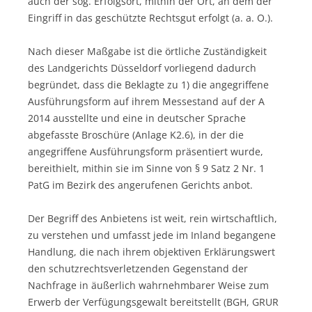
auch der sog. Erfolgsort, mithin der Ort, an dem der
Eingriff in das geschützte Rechtsgut erfolgt (a. a. O.).
Nach dieser Maßgabe ist die örtliche Zuständigkeit
des Landgerichts Düsseldorf vorliegend dadurch
begründet, dass die Beklagte zu 1) die angegriffene
Ausführungsform auf ihrem Messestand auf der A
2014 ausstellte und eine in deutscher Sprache
abgefasste Broschüre (Anlage K2.6), in der die
angegriffene Ausführungsform präsentiert wurde,
bereithielt, mithin sie im Sinne von § 9 Satz 2 Nr. 1
PatG im Bezirk des angerufenen Gerichts anbot.
Der Begriff des Anbietens ist weit, rein wirtschaftlich,
zu verstehen und umfasst jede im Inland begangene
Handlung, die nach ihrem objektiven Erklärungswert
den schutzrechtsverletzenden Gegenstand der
Nachfrage in äußerlich wahrnehmbarer Weise zum
Erwerb der Verfügungsgewalt bereitstellt (BGH, GRUR