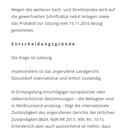
Wegen des weiteren Sach- und Streitstandes wird auf
die gewechselten Schriftsätze nebst Anlagen sowie
das Protokoll zur Sitzung vom 15.11.2016 Bezug
genommen.
E n t s c h e i d u n g s g r ü n d e
Die Klage ist zulässig.
Insbesondere ist das angerufene Landgericht
Düsseldorf international und örtlich zuständig.
In Ermangelung einschlägiger europäischer oder
völkerrechtlicher Bestimmungen – die Beklagten sind
in Weißrussland ansässig – folgt die internationale
Zuständigkeit des angerufenen Gerichts der örtlichen
Zuständigkeit (BGH, NJW-RR 2013, 309, Rn. 10 f.).
Erforderlich aber auch ausreichend ist mithin, dass