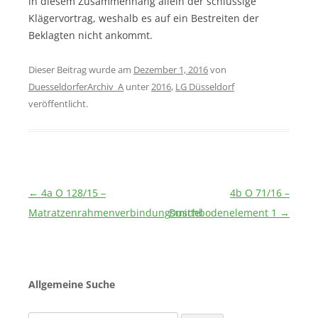
in diesem Zusammenhang allein der schlüssige
Klägervortrag, weshalb es auf ein Bestreiten der
Beklagten nicht ankommt.
Dieser Beitrag wurde am
Dezember 1, 2016
von
DuesseldorferArchiv_A
unter
2016
,
LG Düsseldorf
veröffentlicht.
Beitragsnavigation
←
4a O 128/15 –
4b O 71/16 –
Matratzenrahmenverbindungsmittel
Duschbodenelement 1
→
Allgemeine Suche