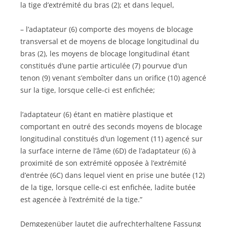
la tige d’extrémité du bras (2); et dans lequel,
– l’adaptateur (6) comporte des moyens de blocage
transversal et de moyens de blocage longitudinal du
bras (2), les moyens de blocage longitudinal étant
constitués d’une partie articulée (7) pourvue d’un
tenon (9) venant s’emboîter dans un orifice (10) agencé
sur la tige, lorsque celle-ci est enfichée;
l’adaptateur (6) étant en matière plastique et
comportant en outré des seconds moyens de blocage
longitudinal constitués d’un logement (11) agencé sur
la surface interne de l’âme (6D) de l’adaptateur (6) à
proximité de son extrémité opposée à l’extrémité
d’entrée (6C) dans lequel vient en prise une butée (12)
de la tige, lorsque celle-ci est enfichée, ladite butée
est agencée à l’extrémité de la tige.”
Demgegenüber lautet die aufrechterhaltene Fassung