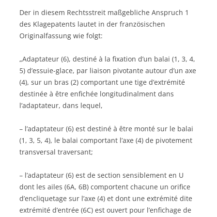
Der in diesem Rechtsstreit maßgebliche Anspruch 1
des Klagepatents lautet in der französischen
Originalfassung wie folgt:
„Adaptateur (6), destiné à la fixation d’un balai (1, 3, 4,
5) d’essuie-glace, par liaison pivotante autour d’un axe
(4), sur un bras (2) comportant une tige d’extrémité
destinée à être enfichée longitudinalment dans
l’adaptateur, dans lequel,
– l’adaptateur (6) est destiné à être monté sur le balai
(1, 3, 5, 4), le balai comportant l’axe (4) de pivotement
transversal traversant;
– l’adaptateur (6) est de section sensiblement en U
dont les ailes (6A, 6B) comportent chacune un orifice
d’encliquetage sur l’axe (4) et dont une extrémité dite
extrémité d’entrée (6C) est ouvert pour l’enfichage de