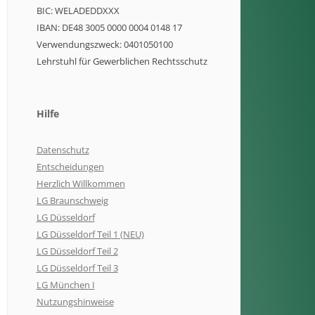
BIC: WELADEDDXXX
IBAN: DE48 3005 0000 0004 0148 17
Verwendungszweck: 0401050100
Lehrstuhl für Gewerblichen Rechtsschutz
Hilfe
Datenschutz
Entscheidungen
Herzlich Willkommen
LG Braunschweig
LG Düsseldorf
LG Düsseldorf Teil 1 (NEU)
LG Düsseldorf Teil 2
LG Düsseldorf Teil 3
LG München I
Nutzungshinweise