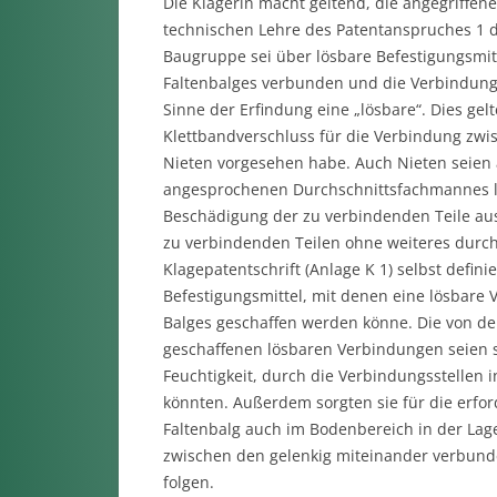
Die Klägerin macht geltend, die angegriff
technischen Lehre des Patentanspruches 1 
Baugruppe sei über lösbare Befestigungsmit
Faltenbalges verbunden und die Verbindun
Sinne der Erfindung eine „lösbare“. Dies gel
Klettbandverschluss für die Verbindung zw
Nieten vorgesehen habe. Auch Nieten seien a
angesprochenen Durchschnittsfachmannes lös
Beschädigung der zu verbindenden Teile a
zu verbindenden Teilen ohne weiteres durch
Klagepatentschrift (Anlage K 1) selbst definie
Befestigungsmittel, mit denen eine lösbar
Balges geschaffen werden könne. Die von de
geschaffenen lösbaren Verbindungen seien 
Feuchtigkeit, durch die Verbindungsstellen 
könnten. Außerdem sorgten sie für die erfor
Faltenbalg auch im Bodenbereich in der La
zwischen den gelenkig miteinander verbund
folgen.