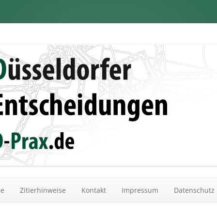
dungen
Zum Inhalt springen
he
Zitierhinweise
Kontakt
Impressum
Datenschutz