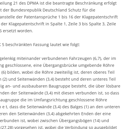
teilung 21 des DPMA ist die beantragte Beschränkung erfolgt
et der Bundesrepublik Deutschland Schutz für die
nstelle der Patentansprüche 1 bis 16 der Klagepatentschrift
er Klagepatentschrift in Spalte 1, Zeile 3 bis Spalte 3, Zeile
 ersetzt worden.
5 beschränkten Fassung lautet wie folgt:
 gelenkig miteinander verbundenen Fahrzeugen (6,7), der im
ung geschlossene, eine Übergangsbrücke umgebende Röhre
6) bilden, wobei die Röhre zweiteilig ist, deren oberes Teil
h (2) und Seitenwänden (3,4) besteht und deren unteres Teil
dig an- und ausbaubaren Baugruppe besteht, die über lösbare
nden der Seitenwände (3,4) mit diesen verbunden ist, so dass
augruppe die im Umfangsrichtung geschlossene Röhre
 h n e t, dass die Seitenwände (3,4) des Balges (1) an den unteren
eren den Seitenwänden (3,4) abgekehrten Enden der eine
verbunden ist, wobei zwischen Übergangsbögen (14) und
 (27,28) vorgesehen ist, wobei die Verbindung so ausgebildet