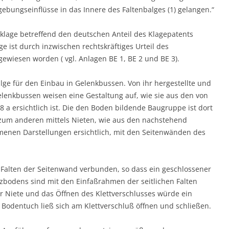
gebungseinflüsse in das Innere des Faltenbalges (1) gelangen.“
tsklage betreffend den deutschen Anteil des Klagepatents
ge ist durch inzwischen rechtskräftiges Urteil des
ewiesen worden ( vgl. Anlagen BE 1, BE 2 und BE 3).
bälge für den Einbau in Gelenkbussen. Von ihr hergestellte und
elenkbussen weisen eine Gestaltung auf, wie sie aus den von
 a ersichtlich ist. Die den Boden bildende Baugruppe ist dort
zum anderen mittels Nieten, wie aus den nachstehend
enen Darstellungen ersichtlich, mit den Seitenwänden des
 Falten der Seitenwand verbunden, so dass ein geschlossener
zbodens sind mit den Einfaßrahmen der seitlichen Falten
r Niete und das Öffnen des Klettverschlusses würde ein
odentuch ließ sich am Klettverschluß öffnen und schließen.