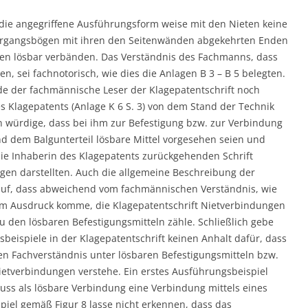
die angegriffene Ausführungsform weise mit den Nieten keine
Übergangsbögen mit ihren den Seitenwänden abgekehrten Enden
n lösbar verbänden. Das Verständnis des Fachmanns, dass
n, sei fachnotorisch, wie dies die Anlagen B 3 – B 5 belegten.
e der fachmännische Leser der Klagepatentschrift noch
s Klagepatents (Anlage K 6 S. 3) von dem Stand der Technik
 würdige, dass bei ihm zur Befestigung bzw. zur Verbindung
nd dem Balgunterteil lösbare Mittel vorgesehen seien und
die Inhaberin des Klagepatents zurückgehenden Schrift
en darstellten. Auch die allgemeine Beschreibung der
rauf, dass abweichend vom fachmännischen Verständnis, wie
 zum Ausdruck komme, die Klagepatentschrift Nietverbindungen
 den lösbaren Befestigungsmitteln zähle. Schließlich gebe
eispiele in der Klagepatentschrift keinen Anhalt dafür, dass
n Fachverständnis unter lösbaren Befestigungsmitteln bzw.
etverbindungen verstehe. Ein erstes Ausführungsbeispiel
uss als lösbare Verbindung eine Verbindung mittels eines
piel gemäß Figur 8 lasse nicht erkennen, dass das