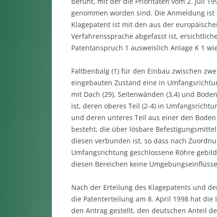
beruht, mit der die Prioritäten vom 2. Juli 
genommen worden sind. Die Anmeldung ist am
Klagepatent ist mit den aus der europäische
Verfahrenssprache abgefasst ist, ersichtlich
Patentanspruch 1 ausweislich Anlage K 1 wie 
Faltbenbalg (1) für den Einbau zwischen zwe
eingebauten Zustand eine in Umfangsricht
mit Dach (29), Seitenwänden (3,4) und Boden 
ist, deren oberes Teil (2-4) in Umfangsricht
und deren unteres Teil aus einer den Bode
besteht, die über lösbare Befestigungsmitte
diesen verbunden ist, so dass nach Zuordn
Umfangsrichtung geschlossene Röhre gebildet
diesen Bereichen keine Umgebungseinflüsse i
Nach der Erteilung des Klagepatents und d
die Patenterteilung am 8. April 1998 hat di
den Antrag gestellt, den deutschen Anteil d