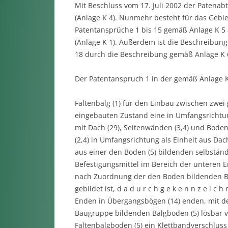
Mit Beschluss vom 17. Juli 2002 der Patenab
(Anlage K 4). Nunmehr besteht für das Gebi
Patentansprüche 1 bis 15 gemäß Anlage K 5 a
(Anlage K 1). Außerdem ist die Beschreibung d
18 durch die Beschreibung gemäß Anlage K 6
Der Patentanspruch 1 in der gemäß Anlage K 
Faltenbalg (1) für den Einbau zwischen zwei
eingebauten Zustand eine in Umfangsricht
mit Dach (29), Seitenwänden (3,4) und Boden (
(2,4) in Umfangsrichtung als Einheit aus Dac
aus einer den Boden (5) bildenden selbstän
Befestigungsmittel im Bereich der unteren E
nach Zuordnung der den Boden bildenden B
gebildet ist, d a d u r c h g e k e n n z e i c
Enden in Übergangsbögen (14) enden, mit d
Baugruppe bildenden Balgboden (5) lösbar 
Faltenbalgboden (5) ein Klettbandverschluss