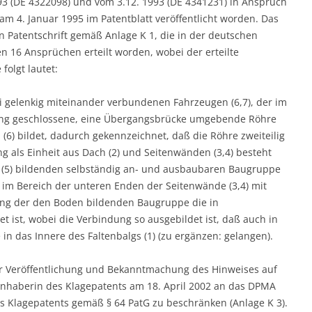
1993 (DE 4322098) und vom 3.12. 1993 (DE 4341231) in Anspruch
 4. Januar 1995 im Patentblatt veröffentlicht worden. Das
n Patentschrift gemäß Anlage K 1, die in der deutschen
en 16 Ansprüchen erteilt worden, wobei der erteilte
folgt lautet:
i gelenkig miteinander verbundenen Fahrzeugen (6,7), der im
ung geschlossene, eine Übergangsbrücke umgebende Röhre
(6) bildet, dadurch gekennzeichnet, daß die Röhre zweiteilig
ung als Einheit aus Dach (2) und Seitenwänden (3,4) besteht
n (5) bildenden selbständig an- und ausbaubaren Baugruppe
l im Bereich der unteren Enden der Seitenwände (3,4) mit
ung der den Boden bildenden Baugruppe die in
 ist, wobei die Verbindung so ausgebildet ist, daß auch in
n das Innere des Faltenbalgs (1) (zu ergänzen: gelangen).
er Veröffentlichung und Bekanntmachung des Hinweises auf
e Inhaberin des Klagepatents am 18. April 2002 an das DPMA
es Klagepatents gemäß § 64 PatG zu beschränken (Anlage K 3).