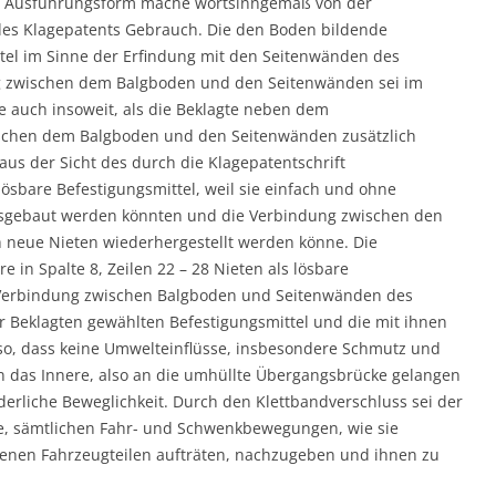
ene Ausführungsform mache wortsinngemäß von der
des Klagepatents Gebrauch. Die den Boden bildende
tel im Sinne der Erfindung mit den Seitenwänden des
g zwischen dem Balgboden und den Seitenwänden sei im
te auch insoweit, als die Beklagte neben dem
ischen dem Balgboden und den Seitenwänden zusätzlich
us der Sicht des durch die Klagepatentschrift
bare Befestigungsmittel, weil sie einfach und ohne
usgebaut werden könnten und die Verbindung zwischen den
 neue Nieten wiederhergestellt werden könne. Die
re in Spalte 8, Zeilen 22 – 28 Nieten als lösbare
e Verbindung zwischen Balgboden und Seitenwänden des
r Beklagten gewählten Befestigungsmittel und die mit ihnen
so, dass keine Umwelteinflüsse, insbesondere Schmutz und
in das Innere, also an die umhüllte Übergangsbrücke gelangen
derliche Beweglichkeit. Durch den Klettbandverschluss sei der
ge, sämtlichen Fahr- und Schwenkbewegungen, wie sie
enen Fahrzeugteilen aufträten, nachzugeben und ihnen zu