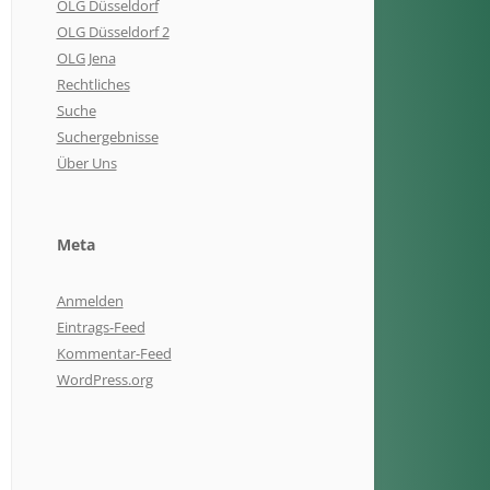
OLG Düsseldorf
OLG Düsseldorf 2
OLG Jena
Rechtliches
Suche
Suchergebnisse
Über Uns
Meta
Anmelden
Eintrags-Feed
Kommentar-Feed
WordPress.org