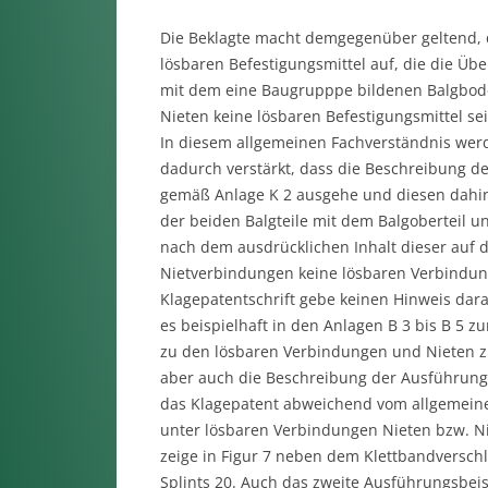
Die Beklagte macht demgegenüber geltend, 
lösbaren Befestigungsmittel auf, die die 
mit dem eine Baugrupppe bildenen Balgbode
Nieten keine lösbaren Befestigungsmittel seie
In diesem allgemeinen Fachverständnis werd
dadurch verstärkt, dass die Beschreibung de
gemäß Anlage K 2 ausgehe und diesen dahin
der beiden Balgteile mit dem Balgoberteil u
nach dem ausdrücklichen Inhalt dieser auf 
Nietverbindungen keine lösbaren Verbindung
Klagepatentschrift gebe keinen Hinweis da
es beispielhaft in den Anlagen B 3 bis B 5
zu den lösbaren Verbindungen und Nieten zu
aber auch die Beschreibung der Ausführungsb
das Klagepatent abweichend vom allgemeine
unter lösbaren Verbindungen Nieten bzw. Ni
zeige in Figur 7 neben dem Klettbandverschl
Splints 20. Auch das zweite Ausführungsbeis