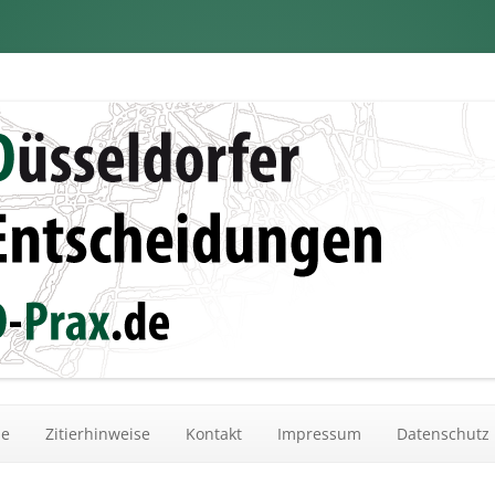
dungen
Zum Inhalt springen
he
Zitierhinweise
Kontakt
Impressum
Datenschutz