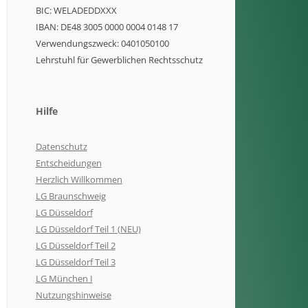
BIC: WELADEDDXXX
IBAN: DE48 3005 0000 0004 0148 17
Verwendungszweck: 0401050100
Lehrstuhl für Gewerblichen Rechtsschutz
Hilfe
Datenschutz
Entscheidungen
Herzlich Willkommen
LG Braunschweig
LG Düsseldorf
LG Düsseldorf Teil 1 (NEU)
LG Düsseldorf Teil 2
LG Düsseldorf Teil 3
LG München I
Nutzungshinweise