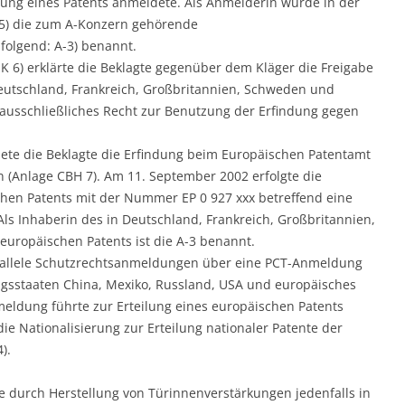
ung eines Patents anmeldete. Als Anmelderin wurde in der
K 5) die zum A-Konzern gehörende
folgend: A-3) benannt.
K 6) erklärte die Beklagte gegenüber dem Kläger die Freigabe
Deutschland, Frankreich, Großbritannien, Schweden und
cht ausschließliches Recht zur Benutzung der Erfindung gegen
dete die Beklagte die Erfindung beim Europäischen Patentamt
n (Anlage CBH 7). Am 11. September 2002 erfolgte die
chen Patents mit der Nummer EP 0 927 xxx betreffend eine
Als Inhaberin des in Deutschland, Frankreich, Großbritannien,
europäischen Patents ist die A-3 benannt.
rallele Schutzrechtsanmeldungen über eine PCT-Anmeldung
gsstaaten China, Mexiko, Russland, USA und europäisches
meldung führte zur Erteilung eines europäischen Patents
ie Nationalisierung zur Erteilung nationaler Patente der
).
te durch Herstellung von Türinnenverstärkungen jedenfalls in