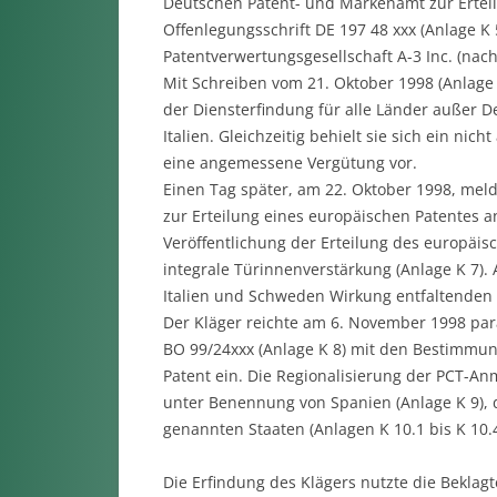
Deutschen Patent- und Markenamt zur Erteil
Offenlegungsschrift DE 197 48 xxx (Anlage 
Patentverwertungsgesellschaft A-3 Inc. (nach
Mit Schreiben vom 21. Oktober 1998 (Anlage 
der Diensterfindung für alle Länder außer 
Italien. Gleichzeitig behielt sie sich ein ni
eine angemessene Vergütung vor.
Einen Tag später, am 22. Oktober 1998, mel
zur Erteilung eines europäischen Patentes a
Veröffentlichung der Erteilung des europäis
integrale Türinnenverstärkung (Anlage K 7). 
Italien und Schweden Wirkung entfaltenden 
Der Kläger reichte am 6. November 1998 pa
BO 99/24xxx (Anlage K 8) mit den Bestimmun
Patent ein. Die Regionalisierung der PCT-An
unter Benennung von Spanien (Anlage K 9), d
genannten Staaten (Anlagen K 10.1 bis K 10.4
Die Erfindung des Klägers nutzte die Beklag