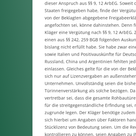
dieser Anspruch aus §§ 9, 12 ArbEG. Soweit 
Staaten freigegeben habe, finde der Vergüt
von der Beklagten abgegebene Freigabeerkl
angefochten sei, könne dahinstehen. Denn f
Kläger eine Vergütung nach §§ 9, 12 ArbEG. 
einen aus §§ 242, 259 BGB folgenden Ausku
bislang nicht erfüllt habe. Sie habe zwar e
sowie Italien und Positivauskünfte für Deuts
Russland, China und Argentinien fehlten jedo
einlassen. Gleiches gelte für die von der B
sich nur auf Lizenzvergaben an außenstehen
Unternehmen. Unvollständig seien die bisheri
Türinnenverstärkung als solche bezögen. Da
vertretbar sei, dass die gesamte Rohbautüre
für die streitgegenständliche Erfindung sei
zugrunde legen. Der Kläger benötige zudem d
sich hierbei um Angaben über Faktoren hand
Stücklizenz von Bedeutung seien. Um die R
kontrollieren zu können, seien Angaben zu 