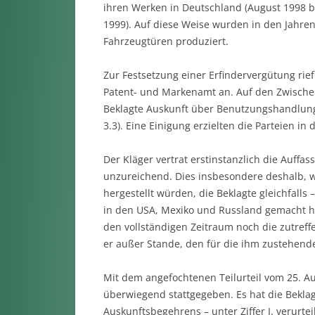
ihren Werken in Deutschland (August 1998 bi
1999). Auf diese Weise wurden in den Jahren
Fahrzeugtüren produziert.
Zur Festsetzung einer Erfindervergütung rie
Patent- und Markenamt an. Auf den Zwischen
Beklagte Auskunft über Benutzungshandlung
3.3). Eine Einigung erzielten die Parteien i
Der Kläger vertrat erstinstanzlich die Auffa
unzureichend. Dies insbesondere deshalb, w
hergestellt würden, die Beklagte gleichfalls 
in den USA, Mexiko und Russland gemacht ha
den vollständigen Zeitraum noch die zutref
er außer Stande, den für die ihm zustehen
Mit dem angefochtenen Teilurteil vom 25. Au
überwiegend stattgegeben. Es hat die Bekla
Auskunftsbegehrens – unter Ziffer I. verurt