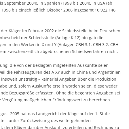
s September 2004), in Spanien (1998 bis 2004), in USA (ab
 1998 bis einschließlich Oktober 2006 insgesamt 10.922.146
f der Kläger im Februar 2002 die Schiedsstelle beim Deutschen
bescheid der Schiedsstelle (Anlage K 12) hin gab die
en in den Werken in X und Y (Anlagen CBH 3.1, CBH 3.2, CBH
n dem zwischenzeitlich abgebrochenen Schiedsverfahren nicht.
ssung, die von der Beklagten mitgeteilten Auskünfte seien
eil die Fahrzeugtüren des A XY auch in China und Argentinien
– insoweit unstreitig – keinerlei Angaben über die Produktion
be und, sofern Auskünfte erteilt worden seien, diese weder
fende Bezugsgröße erfassten. Ohne die begehrten Angaben sei
de Vergütung maßgeblichen Erfindungswert zu berechnen.
gust 2005 hat das Landgericht der Klage auf der 1. Stufe
gte – unter Zurückweisung des weitergehenden
eilt, dem Kläger darüber Auskunft zu erteilen und Rechnung zu