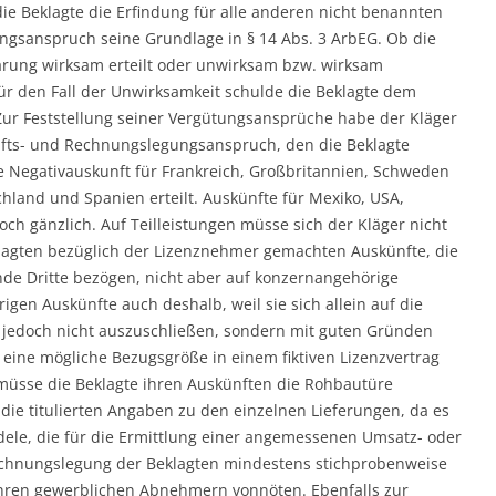
die Beklagte die Erfindung für alle anderen nicht benannten
ungsanspruch seine Grundlage in § 14 Abs. 3 ArbEG. Ob die
ärung wirksam erteilt oder unwirksam bzw. wirksam
ür den Fall der Unwirksamkeit schulde die Beklagte dem
Zur Feststellung seiner Vergütungsansprüche habe der Kläger
nfts- und Rechnungslegungsanspruch, den die Beklagte
ine Negativauskunft für Frankreich, Großbritannien, Schweden
chland und Spanien erteilt. Auskünfte für Mexiko, USA,
ch gänzlich. Auf Teilleistungen müsse sich der Kläger nicht
eklagten bezüglich der Lizenznehmer gemachten Auskünfte, die
de Dritte bezögen, nicht aber auf konzernangehörige
gen Auskünfte auch deshalb, weil sie sich allein auf die
 jedoch nicht auszuschließen, sondern mit guten Gründen
 eine mögliche Bezugsgröße in einem fiktiven Lizenzvertrag
, müsse die Beklagte ihren Auskünften die Rohbautüre
ie titulierten Angaben zu den einzelnen Lieferungen, da es
ele, die für die Ermittlung einer angemessenen Umsatz- oder
echnungslegung der Beklagten mindestens stichprobenweise
ihren gewerblichen Abnehmern vonnöten. Ebenfalls zur