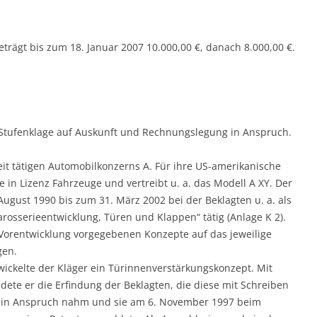
trägt bis zum 18. Januar 2007 10.000,00 €, danach 8.000,00 €.
 Stufenklage auf Auskunft und Rechnungslegung in Anspruch.
it tätigen Automobilkonzerns A. Für ihre US-amerikanische
e in Lizenz Fahrzeuge und vertreibt u. a. das Modell A XY. Der
August 1990 bis zum 31. März 2002 bei der Beklagten u. a. als
osserieentwicklung, Türen und Klappen“ tätig (Anlage K 2).
 Vorentwicklung vorgegebenen Konzepte auf das jeweilige
gen.
wickelte der Kläger ein Türinnenverstärkungskonzept. Mit
dete er die Erfindung der Beklagten, die diese mit Schreiben
kt in Anspruch nahm und sie am 6. November 1997 beim