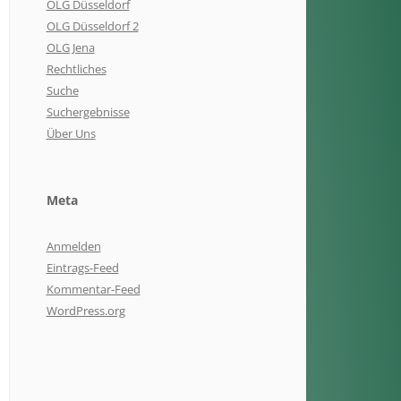
OLG Düsseldorf
OLG Düsseldorf 2
OLG Jena
Rechtliches
Suche
Suchergebnisse
Über Uns
Meta
Anmelden
Eintrags-Feed
Kommentar-Feed
WordPress.org