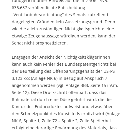
Landgericht unter Hinweis auf die in GRUR 1979,
636,637 veröffentlichte Entscheidung
„Ventilanbohrvorrichtung“ des Senats zutreffend
dargelegten Gründen kein Aussetzungsgrund. Denn
wie die allein zuständigen Nichtigkeitsgerichte eine
etwaige Zeugenaussage würdigen werden, kann der
Senat nicht prognostizieren.
Entgegen der Ansicht der Nichtigkeitsklägerinnen
kann auch kein Fehler des Bundespatentgerichts bei
der Beurteilung des Offenbarungsgehalts der US-PS
3.123.xxx (Anlage NK 6) in Bezug auf Anspruch 7
angenommen werden (vgl. Anlage BB3, Seite 15 i.V.m.
Seite 12). Diese Druckschrift offenbart, dass das
Rohmaterial durch eine Düse geführt wird, die die
Kontur des Endproduktes aufweist und etwas über
den Schmelzpunkt des Kunststoffs erhitzt wird (Anlage
NK 6, Spalte 1, Zeile 72 – Spalte 2, Zeile 3). Hierbei
erfolgt eine derartige Erwärmung des Materials, dass