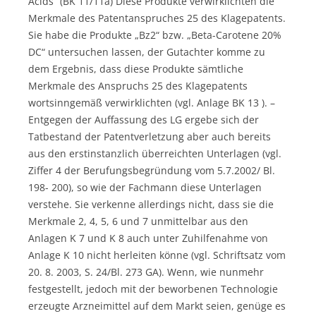
Acids“ (BK 11/11a) Diese Produkte verwirklichten die
Merkmale des Patentanspruches 25 des Klagepatents.
Sie habe die Produkte „Bz2“ bzw. „Beta-Carotene 20%
DC“ untersuchen lassen, der Gutachter komme zu
dem Ergebnis, dass diese Produkte sämtliche
Merkmale des Anspruchs 25 des Klagepatents
wortsinngemäß verwirklichten (vgl. Anlage BK 13 ). –
Entgegen der Auffassung des LG ergebe sich der
Tatbestand der Patentverletzung aber auch bereits
aus den erstinstanzlich überreichten Unterlagen (vgl.
Ziffer 4 der Berufungsbegründung vom 5.7.2002/ Bl.
198- 200), so wie der Fachmann diese Unterlagen
verstehe. Sie verkenne allerdings nicht, dass sie die
Merkmale 2, 4, 5, 6 und 7 unmittelbar aus den
Anlagen K 7 und K 8 auch unter Zuhilfenahme von
Anlage K 10 nicht herleiten könne (vgl. Schriftsatz vom
20. 8. 2003, S. 24/Bl. 273 GA). Wenn, wie nunmehr
festgestellt, jedoch mit der beworbenen Technologie
erzeugte Arzneimittel auf dem Markt seien, genüge es