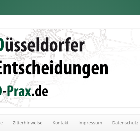
dungen
Zum Inhalt springen
he
Zitierhinweise
Kontakt
Impressum
Datenschutz