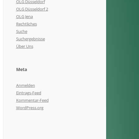
OLG Düsseldorf
OLG Düsseldorf 2
OLG Jena
Rechtliches
Suche
Suchergebnisse
Über Uns
Meta
Anmelden
Eintrags-Feed
Kommentar-Feed
WordPress.org