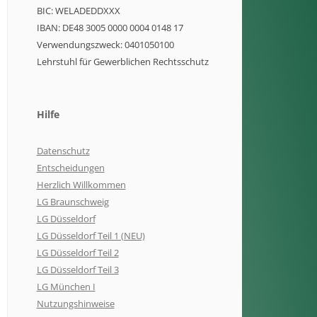
BIC: WELADEDDXXX
IBAN: DE48 3005 0000 0004 0148 17
Verwendungszweck: 0401050100
Lehrstuhl für Gewerblichen Rechtsschutz
Hilfe
Datenschutz
Entscheidungen
Herzlich Willkommen
LG Braunschweig
LG Düsseldorf
LG Düsseldorf Teil 1 (NEU)
LG Düsseldorf Teil 2
LG Düsseldorf Teil 3
LG München I
Nutzungshinweise