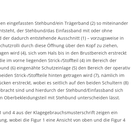
einen eingefassten Stehbund/ein Trägerband (2) so miteinander
entsteht, der Stehbund/das Einfassband mit oder ohne
nd der dadurch entstehende Ausschnitt (1) – vorzugsweise in
Schutzrolli durch diese Öffnung über den Kopf zu ziehen,
ragen wird (4), sich vom Hals bis in den Brustbereich erstreckt
ie im vorne liegenden Strick-/Stoffteil (4) im Bereich der
nd (6) eingenähte Schutzeinlage (5) den Bereich der operativ
iden Strick-/Stoffteile hinten getragen wird (7), nämlich im
cken erstreckt, wobei es seitlich auf den beiden Schultern (8)
gebracht sind und hierdurch der Stehbund/Einfassband sich
 Oberbekleidungsteil mit Stehbund unterscheiden lässt.
 und 4 aus der Klagegebrauchsmusterschrift zeigen ein
ng, wobei die Figur 1 eine Ansicht von oben und die Figur 4