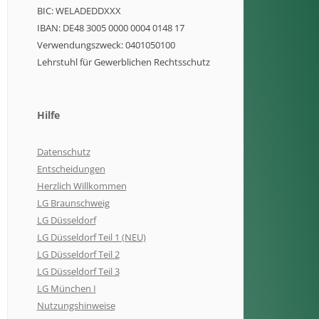
BIC: WELADEDDXXX
IBAN: DE48 3005 0000 0004 0148 17
Verwendungszweck: 0401050100
Lehrstuhl für Gewerblichen Rechtsschutz
Hilfe
Datenschutz
Entscheidungen
Herzlich Willkommen
LG Braunschweig
LG Düsseldorf
LG Düsseldorf Teil 1 (NEU)
LG Düsseldorf Teil 2
LG Düsseldorf Teil 3
LG München I
Nutzungshinweise