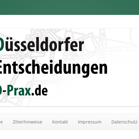
dungen
Zum Inhalt springen
he
Zitierhinweise
Kontakt
Impressum
Datenschutz