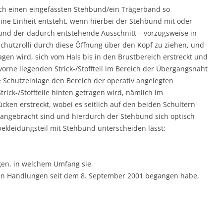
urch einen eingefassten Stehbund/ein Trägerband so
ine Einheit entsteht, wenn hierbei der Stehbund mit oder
 und der dadurch entstehende Ausschnitt – vorzugsweise in
Schutzrolli durch diese Öffnung über den Kopf zu ziehen, und
ragen wird, sich vom Hals bis in den Brustbereich erstreckt und
vorne liegenden Strick-/Stoffteil im Bereich der Übergangsnaht
 Schutzeinlage den Bereich der operativ angelegten
rick-/Stoffteile hinten getragen wird, nämlich im
cken erstreckt, wobei es seitlich auf den beiden Schultern
e angebracht sind und hierdurch der Stehbund sich optisch
kleidungsteil mit Stehbund unterscheiden lässt;
egen, in welchem Umfang sie
hneten Handlungen seit dem 8. September 2001 begangen habe,