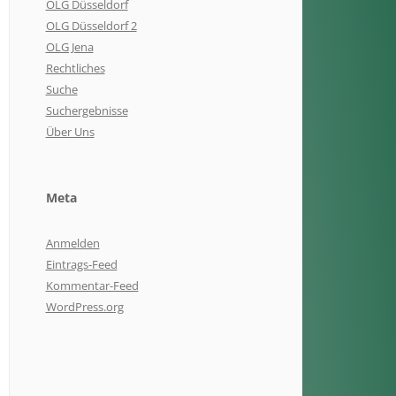
OLG Düsseldorf
OLG Düsseldorf 2
OLG Jena
Rechtliches
Suche
Suchergebnisse
Über Uns
Meta
Anmelden
Eintrags-Feed
Kommentar-Feed
WordPress.org