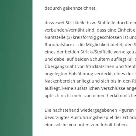
dadurch gekennzeichnet,
dass zwei Strickteile bzw. Stoffteile durch 
verbunden/vernäht sind, dass eine Einheit 
Nahtstelle (3) kreisförmig geschlossen ist u
Rundhalsform – die Möglichkeit bietet, den 
eines der beiden Strick-/Stoffteile vorne get
und dabei auf beiden Schultern aufliegt (8), d
Übergangsnaht von Stricklätzchen und Stehbu
angelegten Halsöffnung verdeckt, eines der be
Nackenbereich anliegt und sich bis in den Rü
aufliegt, keine zusätzlichen Verschlüsse an
optisch nicht mehr von einem herkömmlichen
Die nachstehend wiedergegebenen Figuren 1
bevorzugtes Ausführungsbeispiel der Erfindu
eine solche von unten zum Inhalt haben.