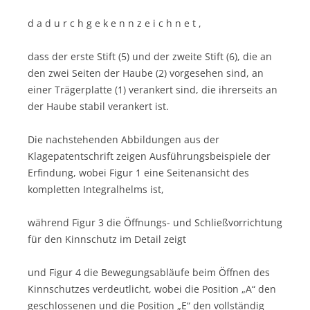
d a d u r c h g e k e n n z e i c h n e t ,
dass der erste Stift (5) und der zweite Stift (6), die an
den zwei Seiten der Haube (2) vorgesehen sind, an
einer Trägerplatte (1) verankert sind, die ihrerseits an
der Haube stabil verankert ist.
Die nachstehenden Abbildungen aus der
Klagepatentschrift zeigen Ausführungsbeispiele der
Erfindung, wobei Figur 1 eine Seitenansicht des
kompletten Integralhelms ist,
während Figur 3 die Öffnungs- und Schließvorrichtung
für den Kinnschutz im Detail zeigt
und Figur 4 die Bewegungsabläufe beim Öffnen des
Kinnschutzes verdeutlicht, wobei die Position „A“ den
geschlossenen und die Position „E“ den vollständig