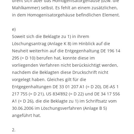
dreht sich aber das Homogenisatorgehäuse (bzw. die
Mahlkammer) selbst. Es fehlt an einem zusätzlichen,
in dem Homogenisatorgehäuse befindlichen Element.
e)
Soweit sich die Beklagte zu 1) in ihrem
Löschungsantrag (Anlage K 8) im Hinblick auf die
Neuheit weiterhin auf die Entgegenhaltung DE 196 14
295 (= D 10) berufen hat, konnte diese im
vorliegenden Verfahren nicht berücksichtigt werden,
nachdem die Beklagten diese Druckschrift nicht
vorgelegt haben. Gleiches gilt für die
Entgegenhaltungen DE 33 01 207 A1 (= D 20), DE-AS 1
217 755 (= D 21), US 834’892 (= D 22) und DE 34 17 556
A1 (= D 26), die die Beklagte zu 1) im Schriftsatz vom
30.06.2006 im Löschungsverfahren (Anlage B 5)
angeführt hat.
2.