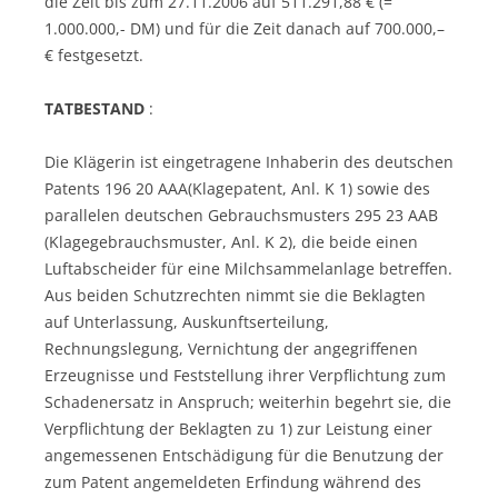
die Zeit bis zum 27.11.2006 auf 511.291,88 € (=
1.000.000,- DM) und für die Zeit danach auf 700.000,–
€ festgesetzt.
TATBESTAND
:
Die Klägerin ist eingetragene Inhaberin des deutschen
Patents 196 20 AAA(Klagepatent, Anl. K 1) sowie des
parallelen deutschen Gebrauchsmusters 295 23 AAB
(Klagegebrauchsmuster, Anl. K 2), die beide einen
Luftabscheider für eine Milchsammelanlage betreffen.
Aus beiden Schutzrechten nimmt sie die Beklagten
auf Unterlassung, Auskunftserteilung,
Rechnungslegung, Vernichtung der angegriffenen
Erzeugnisse und Feststellung ihrer Verpflichtung zum
Schadenersatz in Anspruch; weiterhin begehrt sie, die
Verpflichtung der Beklagten zu 1) zur Leistung einer
angemessenen Entschädigung für die Benutzung der
zum Patent angemeldeten Erfindung während des