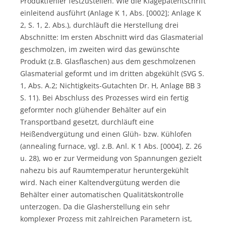
Produktfehler festzustellen. Wie die Klagepatentschrift
einleitend ausführt (Anlage K 1, Abs. [0002]; Anlage K
2, S. 1, 2. Abs.), durchläuft die Herstellung drei
Abschnitte: Im ersten Abschnitt wird das Glasmaterial
geschmolzen, im zweiten wird das gewünschte
Produkt (z.B. Glasflaschen) aus dem geschmolzenen
Glasmaterial geformt und im dritten abgekühlt (SVG S.
1, Abs. A.2; Nichtigkeits-Gutachten Dr. H, Anlage BB 3
S. 11). Bei Abschluss des Prozesses wird ein fertig
geformter noch glühender Behälter auf ein
Transportband gesetzt, durchläuft eine
Heißendvergütung und einen Glüh- bzw. Kühlofen
(annealing furnace, vgl. z.B. Anl. K 1 Abs. [0004], Z. 26
u. 28), wo er zur Vermeidung von Spannungen gezielt
nahezu bis auf Raumtemperatur heruntergekühlt
wird. Nach einer Kaltendvergütung werden die
Behälter einer automatischen Qualitätskontrolle
unterzogen. Da die Glasherstellung ein sehr
komplexer Prozess mit zahlreichen Parametern ist,