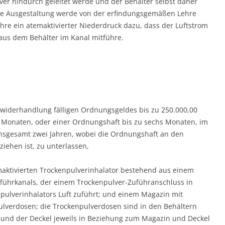
er hindurch geleitet werde und der Behälter selbst daher
lche Ausgestaltung werde von der erfindungsgemäßen Lehre
ühre ein atemaktivierter Niederdruck dazu, dass der Luftstrom
aus dem Behälter im Kanal mitführe.
Zuwiderhandlung fälligen Ordnungsgeldes bis zu 250.000,00
 Monaten, oder einer Ordnungshaft bis zu sechs Monaten, im
insgesamt zwei Jahren, wobei die Ordnungshaft an den
ziehen ist, zu unterlassen,
maktivierten Trockenpulverinhalator bestehend aus einem
uführkanals, der einem Trockenpulver-Zuführanschluss in
pulverinhalators Luft zuführt; und einem Magazin mit
ulverdosen; die Trockenpulverdosen sind in den Behältern
 und der Deckel jeweils in Beziehung zum Magazin und Deckel