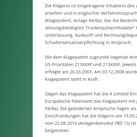
Die Klägerin ist eingetragene Inhaberin des
erteilten und in englischer Verfahrenssprac
(Klagepatent, Anlage K6/6a), das die Bezeic
atmungsbetätigten Trockenpulverinhalator“ t
Unterlassung, Auskunft und Rechnungslegung
Schadensersatzverpflichtung in Anspruch.
Die dem Klagepatent zugrunde liegende An
US-Prioritäten 213XXXP und 213XXXP, jeweil
erfolgte am 26.03.2003. Am 03.12.2008 wurde 
Klagepatent steht in Kraft.
Gegen das Klagepatent hat die A Limited Ei
Europäische Patentamt das Klagepatent mit 
K8/8a). Die geänderten Ansprüche liegen a
Einschränkungen hat die Klägerin am 19.03.2
vom 22.08.2014 (Anlagenkonvolut FBD 15) i
beigetreten.