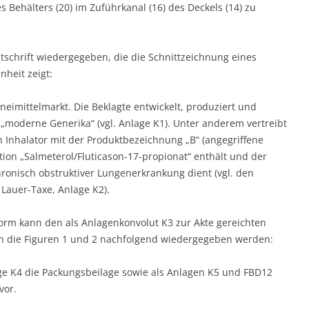
s Behälters (20) im Zuführkanal (16) des Deckels (14) zu
tschrift wiedergegeben, die die Schnittzeichnung eines
heit zeigt:
eimittelmarkt. Die Beklagte entwickelt, produziert und
„moderne Generika“ (vgl. Anlage K1). Unter anderem vertreibt
n Inhalator mit der Produktbezeichnung „B“ (angegriffene
ion „Salmeterol/Fluticason-17-propionat“ enthält und der
onisch obstruktiver Lungenerkrankung dient (vgl. den
Lauer-Taxe, Anlage K2).
rm kann den als Anlagenkonvolut K3 zur Akte gereichten
die Figuren 1 und 2 nachfolgend wiedergegeben werden:
e K4 die Packungsbeilage sowie als Anlagen K5 und FBD12
vor.