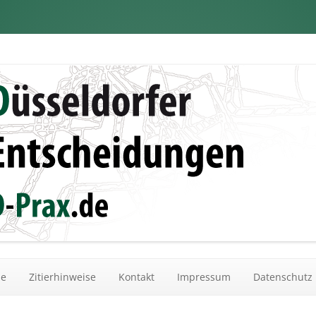
dungen
Zum Inhalt springen
he
Zitierhinweise
Kontakt
Impressum
Datenschutz