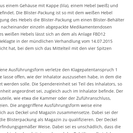
us einem Gehäuse mit Kappe (lila), einem Hebel (weiß) und
efindet. Die Blister-Packung ist so mit dem weißen Hebel
ung des Hebels die Blister-Packung um einen Blister-Behälter
ent nacheinander einzeln abgepackte Medikamentendosen
des weißen Hebels lässt sich an dem als Anlage FBD12
Beklagte in der mündlichen Verhandlung vom 14.07.2015
t hat, bei dem sich das Mittelteil mit den vier Spitzen
iffene Ausführungsform verletze den Klagepatentanspruch 1
lasse offen, wie der Inhalator auszusehen habe, in dem die
erden solle. Die Spendereinheit sei Teil des Inhalators, so
inheit angeordnet sei, zugleich auch im Inhalator befinde. Der
uteile, wie etwa die Kammer oder der Zuführanschluss,
ien. Die angegriffene Ausführungsform weise eine
sich aus Deckel und Magazin zusammensetze. Dabei sei der
ie Blisterpackung als Magazin zu qualifizieren. Der Deckel
rfindungsgemäßer Weise. Dabei sei es unschädlich, dass die