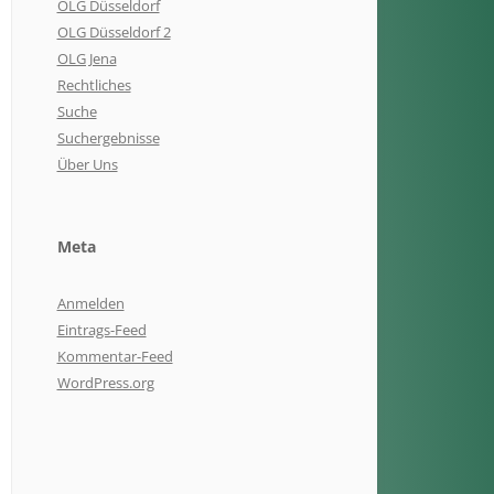
OLG Düsseldorf
OLG Düsseldorf 2
OLG Jena
Rechtliches
Suche
Suchergebnisse
Über Uns
Meta
Anmelden
Eintrags-Feed
Kommentar-Feed
WordPress.org