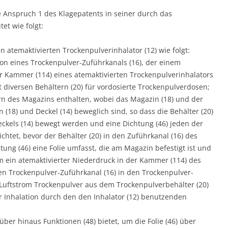
e Anspruch 1 des Klagepatents in seiner durch das
et wie folgt:
n atemaktivierten Trockenpulverinhalator (12) wie folgt:
ion eines Trockenpulver-Zuführkanals (16), der einem
r Kammer (114) eines atemaktivierten Trockenpulverinhalators
t diversen Behältern (20) für vordosierte Trockenpulverdosen;
rn des Magazins enthalten, wobei das Magazin (18) und der
 (18) und Deckel (14) beweglich sind, so dass die Behälter (20)
ckels (14) bewegt werden und eine Dichtung (46) jeden der
ichtet, bevor der Behälter (20) in den Zuführkanal (16) des
tung (46) eine Folie umfasst, die am Magazin befestigt ist und
dem ein atemaktivierter Niederdruck in der Kammer (114) des
den Trockenpulver-Zuführkanal (16) in den Trockenpulver-
 Luftstrom Trockenpulver aus dem Trockenpulverbehälter (20)
r Inhalation durch den den Inhalator (12) benutzenden
über hinaus Funktionen (48) bietet, um die Folie (46) über