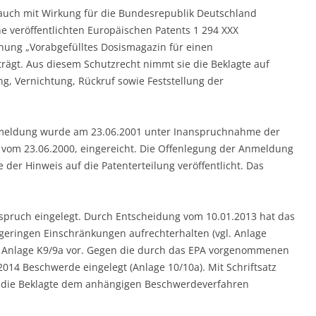
 auch mit Wirkung für die Bundesrepublik Deutschland
he veröffentlichten Europäischen Patents 1 294 XXX
hnung „Vorabgefülltes Dosismagazin für einen
rägt. Aus diesem Schutzrecht nimmt sie die Beklagte auf
, Vernichtung, Rückruf sowie Feststellung der
meldung wurde am 23.06.2001 unter Inanspruchnahme der
s vom 23.06.2000, eingereicht. Die Offenlegung der Anmeldung
der Hinweis auf die Patenterteilung veröffentlicht. Das
nspruch eingelegt. Durch Entscheidung vom 10.01.2013 hat das
geringen Einschränkungen aufrechterhalten (vgl. Anlage
ls Anlage K9/9a vor. Gegen die durch das EPA vorgenommenen
014 Beschwerde eingelegt (Anlage 10/10a). Mit Schriftsatz
st die Beklagte dem anhängigen Beschwerdeverfahren