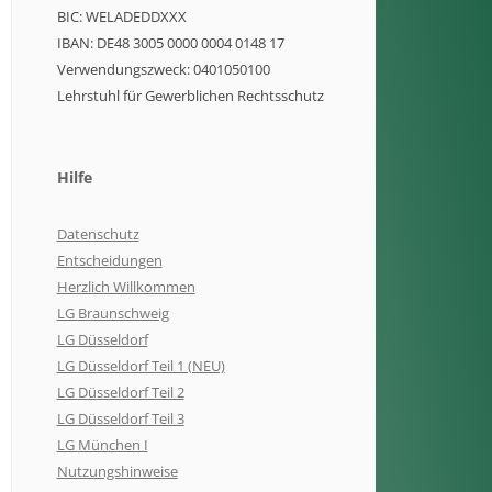
BIC: WELADEDDXXX
IBAN: DE48 3005 0000 0004 0148 17
Verwendungszweck: 0401050100
Lehrstuhl für Gewerblichen Rechtsschutz
Hilfe
Datenschutz
Entscheidungen
Herzlich Willkommen
LG Braunschweig
LG Düsseldorf
LG Düsseldorf Teil 1 (NEU)
LG Düsseldorf Teil 2
LG Düsseldorf Teil 3
LG München I
Nutzungshinweise