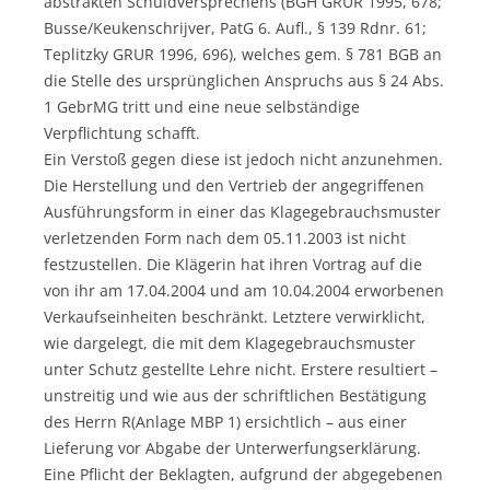
abstrakten Schuldversprechens (BGH GRUR 1995, 678;
Busse/Keukenschrijver, PatG 6. Aufl., § 139 Rdnr. 61;
Teplitzky GRUR 1996, 696), welches gem. § 781 BGB an
die Stelle des ursprünglichen Anspruchs aus § 24 Abs.
1 GebrMG tritt und eine neue selbständige
Verpflichtung schafft.
Ein Verstoß gegen diese ist jedoch nicht anzunehmen.
Die Herstellung und den Vertrieb der angegriffenen
Ausführungsform in einer das Klagegebrauchsmuster
verletzenden Form nach dem 05.11.2003 ist nicht
festzustellen. Die Klägerin hat ihren Vortrag auf die
von ihr am 17.04.2004 und am 10.04.2004 erworbenen
Verkaufseinheiten beschränkt. Letztere verwirklicht,
wie dargelegt, die mit dem Klagegebrauchsmuster
unter Schutz gestellte Lehre nicht. Erstere resultiert –
unstreitig und wie aus der schriftlichen Bestätigung
des Herrn R(Anlage MBP 1) ersichtlich – aus einer
Lieferung vor Abgabe der Unterwerfungserklärung.
Eine Pflicht der Beklagten, aufgrund der abgegebenen