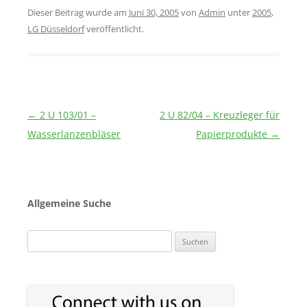
Dieser Beitrag wurde am
Juni 30, 2005
von
Admin
unter
2005
,
LG Düsseldorf
veröffentlicht.
Beitragsnavigation
←
2 U 103/01 –
2 U 82/04 – Kreuzleger für
Wasserlanzenbläser
Papierprodukte
→
Allgemeine Suche
Suchen
nach: