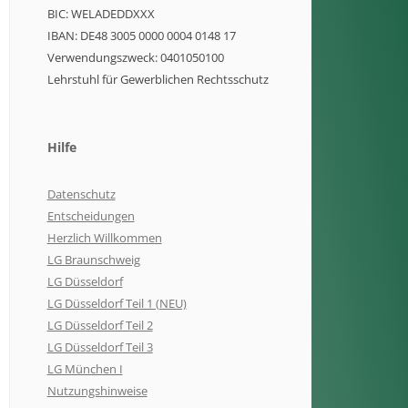
BIC: WELADEDDXXX
IBAN: DE48 3005 0000 0004 0148 17
Verwendungszweck: 0401050100
Lehrstuhl für Gewerblichen Rechtsschutz
Hilfe
Datenschutz
Entscheidungen
Herzlich Willkommen
LG Braunschweig
LG Düsseldorf
LG Düsseldorf Teil 1 (NEU)
LG Düsseldorf Teil 2
LG Düsseldorf Teil 3
LG München I
Nutzungshinweise