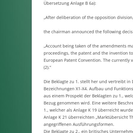
Übersetzung Anlage B 6a):
„After deliberation of the opposition division
the chairman announced the following decis
„Account being taken of the amendments mad
proceedings, the patent and the invention to
European Patent Convention. The currently v
(2).“
Die Beklagte zu 1. stellt her und vertreibt 
Bezeichnungen X1-X4. Aufbau und Funktions
aus einem Prospekt der Beklagten zu 1., wel
Bezug genommen wird. Eine weitere Beschrei
1., welcher als Anlage K 19 überreicht wur
Anlage K 21 überreichten „Marktübersicht Th
angegriffenen Ausführungsformen.
Die Beklagte zu 2., ein britisches Unternehm