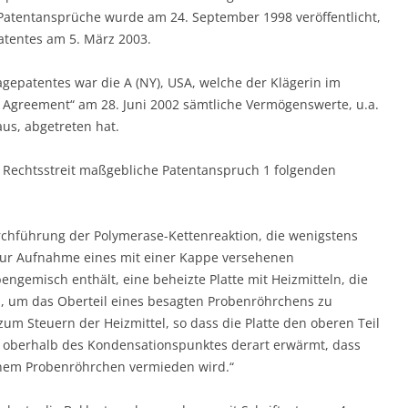
 Patentansprüche wurde am 24. September 1998 veröffentlicht,
patentes am 5. März 2003.
gepatentes war die A (NY), USA, welche der Klägerin im
greement“ am 28. Juni 2002 sämtliche Vermögenswerte, u.a.
us, abgetreten hat.
n Rechtsstreit maßgebliche Patentanspruch 1 folgenden
rchführung der Polymerase-Kettenreaktion, die wenigstens
 zur Aufnahme eines mit einer Kappe versehenen
bengemisch enthält, eine beheizte Platte mit Heizmitteln, die
ind, um das Oberteil eines besagten Probenröhrchens zu
zum Steuern der Heizmittel, so dass die Platte den oberen Teil
 oberhalb des Kondensationspunktes derart erwärmt, dass
inem Probenröhrchen vermieden wird.“