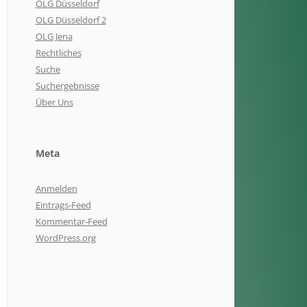
OLG Düsseldorf
OLG Düsseldorf 2
OLG Jena
Rechtliches
Suche
Suchergebnisse
Über Uns
Meta
Anmelden
Eintrags-Feed
Kommentar-Feed
WordPress.org