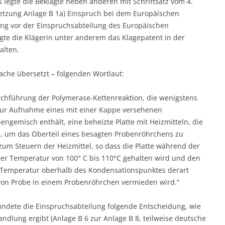
legte die Beklagte neben anderen mit Schriftsatz vom 4.
etzung Anlage B 1a) Einspruch bei dem Europäischen
ng vor der Einspruchsabteilung des Europäischen
te die Klägerin unter anderem das Klagepatent in der
alten.
rache übersetzt – folgenden Wortlaut:
rchführung der Polymerase-Kettenreaktion, die wenigstens
 zur Aufnahme eines mit einer Kappe versehenen
bengemisch enthält, eine beheizte Platte mit Heizmitteln, die
ind, um das Oberteil eines besagten Probenröhrchens zu
 zum Steuern der Heizmittel, so dass die Platte während der
er Temperatur von 100° C bis 110°C gehalten wird und den
e Temperatur oberhalb des Kondensationspunktes derart
von Probe in einem Probenröhrchen vermieden wird.“
dete die Einspruchsabteilung folgende Entscheidung, wie
ndlung ergibt (Anlage B 6 zur Anlage B 8, teilweise deutsche