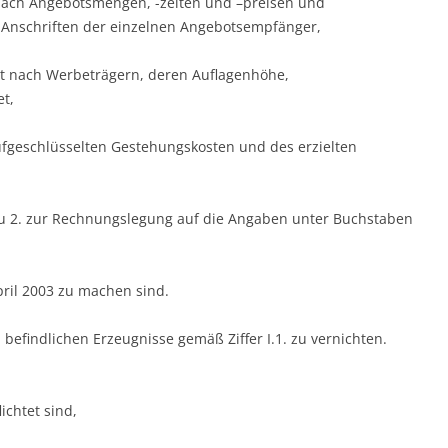
 nach Angebotsmengen, -zeiten und –preisen und
nschriften der einzelnen Angebotsempfänger,
lt nach Werbeträgern, deren Auflagenhöhe,
t,
ufgeschlüsselten Gestehungskosten und des erzielten
 zu 2. zur Rechnungslegung auf die Angaben unter Buchstaben
pril 2003 zu machen sind.
 befindlichen Erzeugnisse gemäß Ziffer I.1. zu vernichten.
ichtet sind,