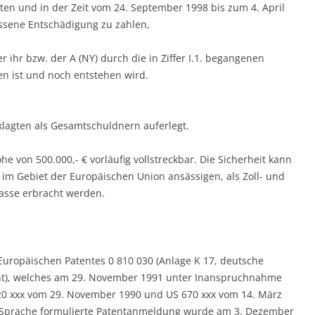
hneten und in der Zeit vom 24. September 1998 bis zum 4. April
sene Entschädigung zu zahlen,
r ihr bzw. der A (NY) durch die in Ziffer I.1. begangenen
en ist und noch entstehen wird.
klagten als Gesamtschuldnern auferlegt.
öhe von 500.000,- € vorläufig vollstreckbar. Die Sicherheit kann
im Gebiet der Europäischen Union ansässigen, als Zoll- und
asse erbracht werden.
 Europäischen Patentes 0 810 030 (Anlage K 17, deutsche
nt), welches am 29. November 1991 unter Inanspruchnahme
620 xxx vom 29. November 1990 und US 670 xxx vom 14. März
r Sprache formulierte Patentanmeldung wurde am 3. Dezember