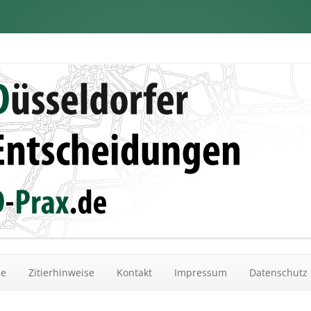
dungen
Zum Inhalt springen
he
Zitierhinweise
Kontakt
Impressum
Datenschutz