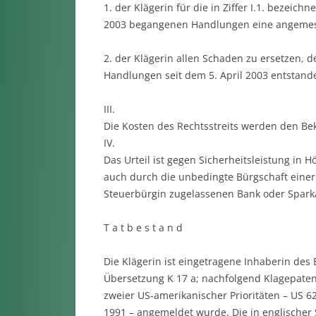
1. der Klägerin für die in Ziffer I.1. bezeic
2003 begangenen Handlungen eine angemes
2. der Klägerin allen Schaden zu ersetzen, de
Handlungen seit dem 5. April 2003 entstand
III.
Die Kosten des Rechtsstreits werden den Be
IV.
Das Urteil ist gegen Sicherheitsleistung in H
auch durch die unbedingte Bürgschaft einer 
Steuerbürgin zugelassenen Bank oder Spark
T a t b e s t a n d
Die Klägerin ist eingetragene Inhaberin des
Übersetzung K 17 a; nachfolgend Klagepate
zweier US-amerikanischer Prioritäten – US 
1991 – angemeldet wurde. Die in englische