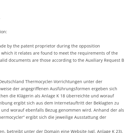
,
ion:
e by the patent proprietor during the opposition
 which it relates are found to meet the requirements of the
alid documents are those according to the Auxiliary Request B
in Deutschland Thermocycler-Vorrichtungen unter der
weise der angegriffenen Ausführungsformen ergeben sich
chen die Klägerin als Anlage K 18 überreichte und worauf
bung ergibt sich aus dem Internetauftritt der Beklagten zu
de und worauf ebenfalls Bezug genommen wird. Anhand der als
ermocycler“ ergibt sich die jeweilige Ausstattung der
en, betreibt unter der Domain eine Website (vgl. Anlage K 23).