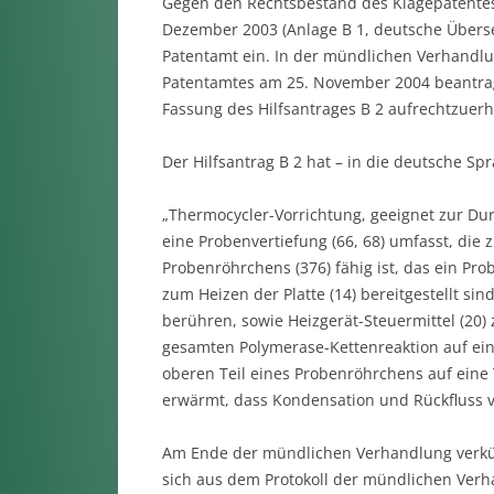
Gegen den Rechtsbestand des Klagepatentes 
Dezember 2003 (Anlage B 1, deutsche Übers
Patentamt ein. In der mündlichen Verhandlu
Patentamtes am 25. November 2004 beantrag
Fassung des Hilfsantrages B 2 aufrechtzuerh
Der Hilfsantrag B 2 hat – in die deutsche Sp
„Thermocycler-Vorrichtung, geeignet zur Du
eine Probenvertiefung (66, 68) umfasst, die
Probenröhrchens (376) fähig ist, das ein Pro
zum Heizen der Platte (14) bereitgestellt s
berühren, sowie Heizgerät-Steuermittel (20)
gesamten Polymerase-Kettenreaktion auf ein
oberen Teil eines Probenröhrchens auf ein
erwärmt, dass Kondensation und Rückfluss 
Am Ende der mündlichen Verhandlung verkün
sich aus dem Protokoll der mündlichen Verha