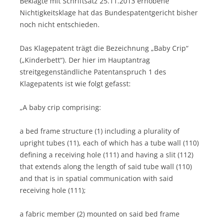
Beklagte mit Schriftsatz 25.11.2013 erhobene
Nichtigkeitsklage hat das Bundespatentgericht bisher
noch nicht entschieden.
Das Klagepatent trägt die Bezeichnung „Baby Crip“
(„Kinderbett“). Der hier im Hauptantrag
streitgegenständliche Patentanspruch 1 des
Klagepatents ist wie folgt gefasst:
„A baby crip comprising:
a bed frame structure (1) including a plurality of
upright tubes (11), each of which has a tube wall (110)
defining a receiving hole (111) and having a slit (112)
that extends along the length of said tube wall (110)
and that is in spatial communication with said
receiving hole (111);
a fabric member (2) mounted on said bed frame