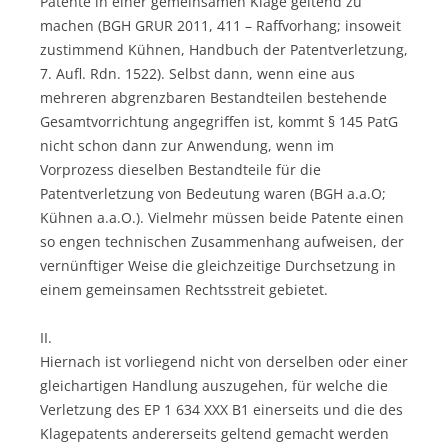
Patente in einer gemeinsamen Klage geltend zu
machen (BGH GRUR 2011, 411 – Raffvorhang; insoweit
zustimmend Kühnen, Handbuch der Patentverletzung,
7. Aufl. Rdn. 1522). Selbst dann, wenn eine aus
mehreren abgrenzbaren Bestandteilen bestehende
Gesamtvorrichtung angegriffen ist, kommt § 145 PatG
nicht schon dann zur Anwendung, wenn im
Vorprozess dieselben Bestandteile für die
Patentverletzung von Bedeutung waren (BGH a.a.O;
Kühnen a.a.O.). Vielmehr müssen beide Patente einen
so engen technischen Zusammenhang aufweisen, der
vernünftiger Weise die gleichzeitige Durchsetzung in
einem gemeinsamen Rechtsstreit gebietet.
II.
Hiernach ist vorliegend nicht von derselben oder einer
gleichartigen Handlung auszugehen, für welche die
Verletzung des EP 1 634 XXX B1 einerseits und die des
Klagepatents andererseits geltend gemacht werden