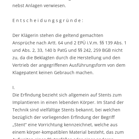
nebst Anlagen verwiesen.
E n t s c h e i d u n g s g r ü n d e :
Der Klägerin stehen die geltend gemachten
Ansprüche nach Artt. 64 und 2 EPÜ i.V.m. §§ 139 Abs. 1
und Abs. 2, 33, 140 b PatG und §§ 242, 259 BGB nicht
zu, da die Beklagten durch die Herstellung und den
Vertrieb der angegriffenen Ausführungsform von dem
Klagepatent keinen Gebrauch machen.
I.
Die Erfindung bezieht sich allgemein auf Stents zum
Implantieren in einen lebenden Körper. Im Stand der
Technik sind vielfältige Stents bekannt, bei welchen
bezüglich der vorliegenden Erfindung der Begriff
„Stent“ eine Vorrichtung kennzeichnet, welche aus
einem körper-kompatiblen Material besteht, das zum