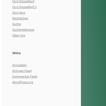
OLG Düsseldorf
OLG Düsseldorf 2
OLG Jena
Rechtliches
Suche
Suchergebnisse
Über Uns
Meta
Anmelden
Eintrags-Feed
Kommentar-Feed
WordPress.org