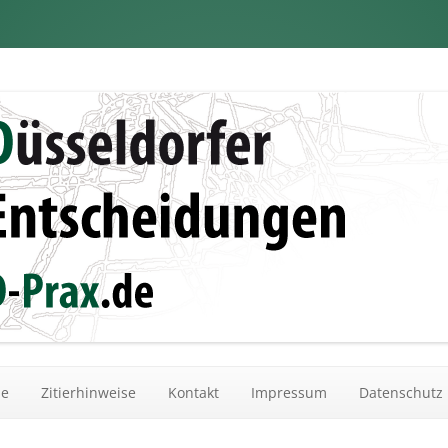
dungen
Zum Inhalt springen
he
Zitierhinweise
Kontakt
Impressum
Datenschutz