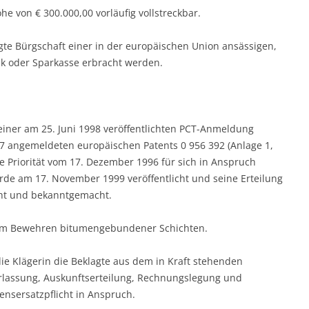
öhe von € 300.000,00 vorläufig vollstreckbar.
gte Bürgschaft einer in der europäischen Union ansässigen,
nk oder Sparkasse erbracht werden.
 einer am 25. Juni 1998 veröffentlichten PCT-Anmeldung
angemeldeten europäischen Patents 0 956 392 (Anlage 1,
e Priorität vom 17. Dezember 1996 für sich in Anspruch
de am 17. November 1999 veröffentlicht und seine Erteilung
icht und bekanntgemacht.
r zum Bewehren bitumengebundener Schichten.
e Klägerin die Beklagte aus dem in Kraft stehenden
erlassung, Auskunftserteilung, Rechnungslegung und
nsersatzpflicht in Anspruch.