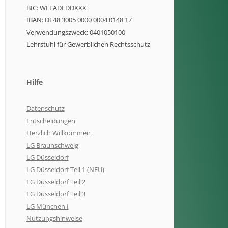
BIC: WELADEDDXXX
IBAN: DE48 3005 0000 0004 0148 17
Verwendungszweck: 0401050100
Lehrstuhl für Gewerblichen Rechtsschutz
Hilfe
Datenschutz
Entscheidungen
Herzlich Willkommen
LG Braunschweig
LG Düsseldorf
LG Düsseldorf Teil 1 (NEU)
LG Düsseldorf Teil 2
LG Düsseldorf Teil 3
LG München I
Nutzungshinweise