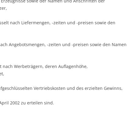
n Erzeugnisse sowie der Namen und Anschriften der
zer,
sselt nach Liefer­mengen, -zeiten und -preisen sowie den
 nach Angebots­men­gen, -zeiten und -preisen sowie den Namen
t nach Werbe­trä­gern, deren Auflagenhöhe,
t,
fgeschlüsselten Vertriebskosten und des erzielten Gewinns,
pril 2002 zu erteilen sind.