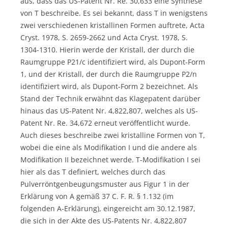
aus, dass das US-Patent Nr. Re. 30,633 eine Synthese
von T beschreibe. Es sei bekannt, dass T in wenigstens
zwei verschiedenen kristallinen Formen auftrete, Acta
Cryst. 1978, S. 2659-2662 und Acta Cryst. 1978, S.
1304-1310. Hierin werde der Kristall, der durch die
Raumgruppe P21/c identifiziert wird, als Dupont-Form
1, und der Kristall, der durch die Raumgruppe P2/n
identifiziert wird, als Dupont-Form 2 bezeichnet. Als
Stand der Technik erwähnt das Klagepatent darüber
hinaus das US-Patent Nr. 4,822,807, welches als US-
Patent Nr. Re. 34,672 erneut veröffentlicht wurde.
Auch dieses beschreibe zwei kristalline Formen von T,
wobei die eine als Modifikation I und die andere als
Modifikation II bezeichnet werde. T-Modifikation I sei
hier als das T definiert, welches durch das
Pulverröntgenbeugungsmuster aus Figur 1 in der
Erklärung von A gemäß 37 C. F. R. § 1.132 (im
folgenden A-Erklärung), eingereicht am 30.12.1987,
die sich in der Akte des US-Patents Nr. 4,822,807