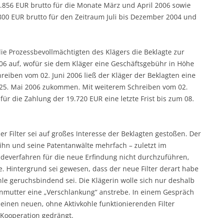
.856 EUR brutto für die Monate März und April 2006 sowie
.800 EUR brutto für den Zeitraum Juli bis Dezember 2004 und
die Prozessbevollmächtigten des Klägers die Beklagte zur
06 auf, wofür sie dem Kläger eine Geschäftsgebühr in Höhe
reiben vom 02. Juni 2006 ließ der Kläger der Beklagten eine
m 25. Mai 2006 zukommen. Mit weiterem Schreiben vom 02.
für die Zahlung der 19.720 EUR eine letzte Frist bis zum 08.
er Filter sei auf großes Interesse der Beklagten gestoßen. Der
hn und seine Patentanwälte mehrfach – zuletzt im
deverfahren für die neue Erfindung nicht durchzuführen,
. Hintergrund sei gewesen, dass der neue Filter derart habe
hle geruchsbindend sei. Die Klägerin wolle sich nur deshalb
rnmutter eine „Verschlankung“ anstrebe. In einem Gespräch
einen neuen, ohne Aktivkohle funktionierenden Filter
 Kooperation gedrängt.