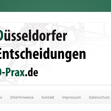
dungen
Zum Inhalt springen
he
Zitierhinweise
Kontakt
Impressum
Datenschutz