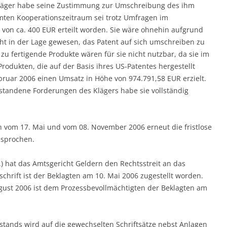
r Kläger habe seine Zustimmung zur Umschreibung des ihm
samten Kooperationszeitraum sei trotz Umfragen im
 von ca. 400 EUR erteilt worden. Sie wäre ohnehin aufgrund
ht in der Lage gewesen, das Patent auf sich umschreiben zu
zu fertigende Produkte wären für sie nicht nutzbar, da sie im
 Produkten, die auf der Basis ihres US-Patentes hergestellt
ebruar 2006 einen Umsatz in Höhe von 974.791,58 EUR erzielt.
standene Forderungen des Klägers habe sie vollständig
en vom 17. Mai und vom 08. November 2006 erneut die fristlose
esprochen.
.) hat das Amtsgericht Geldern den Rechtsstreit an das
chrift ist der Beklagten am 10. Mai 2006 zugestellt worden.
ugust 2006 ist dem Prozessbevollmächtigten der Beklagten am
stands wird auf die gewechselten Schriftsätze nebst Anlagen