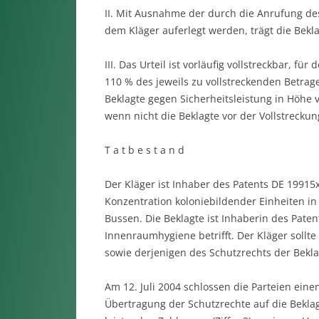
II. Mit Ausnahme der durch die Anrufung d
dem Kläger auferlegt werden, trägt die Bekla
III. Das Urteil ist vorläufig vollstreckbar, f
110 % des jeweils zu vollstreckenden Betrag
Beklagte gegen Sicherheitsleistung in Höhe 
wenn nicht die Beklagte vor der Vollstreckung
T a t b e s t a n d
Der Kläger ist Inhaber des Patents DE 19915
Konzentration koloniebildender Einheiten 
Bussen. Die Beklagte ist Inhaberin des Paten
Innenraumhygiene betrifft. Der Kläger sollt
sowie derjenigen des Schutzrechts der Bekla
Am 12. Juli 2004 schlossen die Parteien ein
Übertragung der Schutzrechte auf die Beklagt