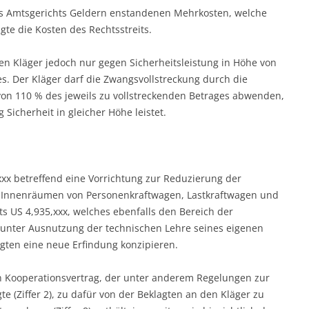
es Amtsgerichts Geldern enstandenen Mehrkosten, welche
gte die Kosten des Rechtsstreits.
ür den Kläger jedoch nur gegen Sicherheitsleistung in Höhe von
es. Der Kläger darf die Zwangsvollstreckung durch die
von 110 % des jeweils zu vollstreckenden Betrages abwenden,
 Sicherheit in gleicher Höhe leistet.
xxx betreffend eine Vorrichtung zur Reduzierung der
in Innenräumen von Personenkraftwagen, Lastkraftwagen und
ts US 4,935,xxx, welches ebenfalls den Bereich der
e unter Ausnutzung der technischen Lehre seines eigenen
gten eine neue Erfindung konzipieren.
en Kooperationsvertrag, der unter anderem Regelungen zur
e (Ziffer 2), zu dafür von der Beklagten an den Kläger zu