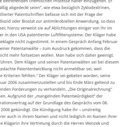
ie betreffenden chemischen Prozesse näher einzugehen. Er
äßig abgedeckt seien“, wie etwa bezüglich Zyklodextrinen,
llierter Patentschriften befasse sich mit der Frage der
s Biozid oder Biostat zur antimikrobiellen Anwendung, so dass
ei; hierzu verweist sie auf Ablichtungen einiger von ihr im
r in den USA patentierter Luftfiltersysteme. Der Kläger habe
Beklagte nicht zugestimmt. In einem Gespräch Anfang Februar
 seiner Patentanwälte – zum Ausdruck gekommen, dass die
icht mehr fortsetzen wollen. Man habe sich daher geeinigt,
führen. Dem Kläger und seinen Patentanwälten sei bei diesem
gedachte Patententwicklung nicht anmeldbar sei, weil
 Kriterien fehlten.“ Der Kläger sei gebeten worden, seine
ruar 2006 zusammenzustellen und bis Ende März geltend zu
nden Forderungen zu verhandeln. „Die Originalrechnung“
ben. Aufgrund der „mangelnden Patentwürdigkeit“ der
rationsvertrag auf der Grundlage des Gesprächs vom 08.
2006 gekündigt. Die Kündigung habe ihr – unstreitig
hrer auch in ihrem Namen und nicht lediglich im Namen ihrer
die Klägerin ihre Vertretung durch die Herren Wenzek und