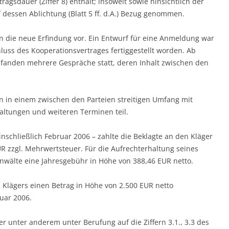
ragsdauer (Ziffer 8) enthält; insoweit sowie hinsichtlich der
 dessen Ablichtung (Blatt 5 ff. d.A.) Bezug genommen.
ten die neue Erfindung vor. Ein Entwurf für eine Anmeldung war
luss des Kooperationsvertrages fertiggestellt worden. Ab
6 fanden mehrere Gespräche statt, deren Inhalt zwischen den
 in einem zwischen den Parteien streitigen Umfang mit
altungen und weiteren Terminen teil.
nschließlich Februar 2006 – zahlte die Beklagte an den Kläger
R zzgl. Mehrwertsteuer. Für die Aufrechterhaltung seines
anwälte eine Jahresgebühr in Höhe von 388,46 EUR netto.
s Klägers einen Betrag in Höhe von 2.500 EUR netto
uar 2006.
r unter anderem unter Berufung auf die Ziffern 3.1., 3.3 des