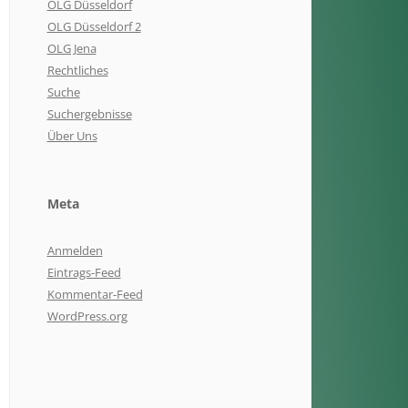
OLG Düsseldorf
OLG Düsseldorf 2
OLG Jena
Rechtliches
Suche
Suchergebnisse
Über Uns
Meta
Anmelden
Eintrags-Feed
Kommentar-Feed
WordPress.org