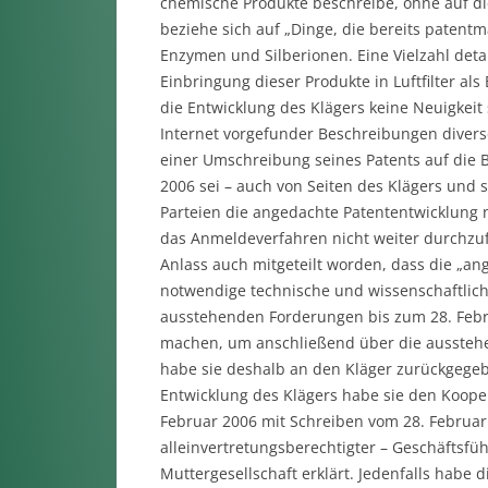
chemische Produkte beschreibe, ohne auf d
beziehe sich auf „Dinge, die bereits patentm
Enzymen und Silberionen. Eine Vielzahl detai
Einbringung dieser Produkte in Luftfilter al
die Entwicklung des Klägers keine Neuigkeit s
Internet vorgefunder Beschreibungen diverse
einer Umschreibung seines Patents auf die 
2006 sei – auch von Seiten des Klägers und
Parteien die angedachte Patententwicklung n
das Anmeldeverfahren nicht weiter durchzu
Anlass auch mitgeteilt worden, dass die „an
notwendige technische und wissenschaftliche
ausstehenden Forderungen bis zum 28. Feb
machen, um anschließend über die ausstehe
habe sie deshalb an den Kläger zurückgege
Entwicklung des Klägers habe sie den Koope
Februar 2006 mit Schreiben vom 28. Februar 
alleinvertretungsberechtigter – Geschäftsfü
Muttergesellschaft erklärt. Jedenfalls habe 