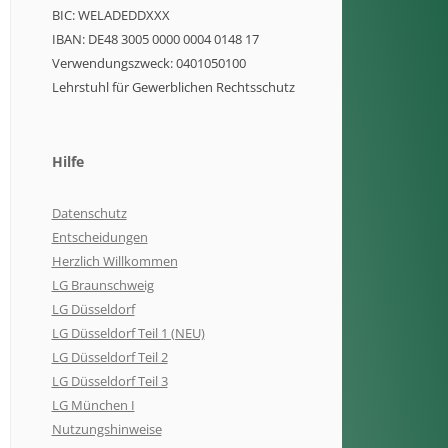
BIC: WELADEDDXXX
IBAN: DE48 3005 0000 0004 0148 17
Verwendungszweck: 0401050100
Lehrstuhl für Gewerblichen Rechtsschutz
Hilfe
Datenschutz
Entscheidungen
Herzlich Willkommen
LG Braunschweig
LG Düsseldorf
LG Düsseldorf Teil 1 (NEU)
LG Düsseldorf Teil 2
LG Düsseldorf Teil 3
LG München I
Nutzungshinweise