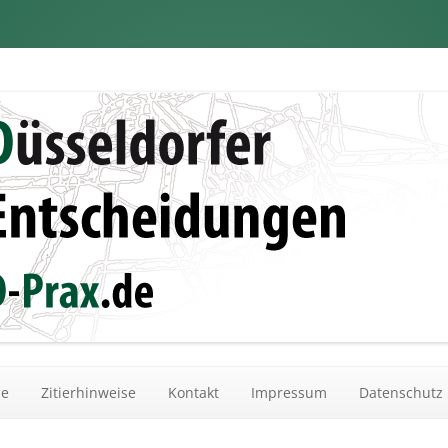
dungen
Zum Inhalt springen
he
Zitierhinweise
Kontakt
Impressum
Datenschutz