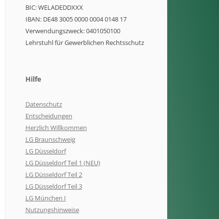
BIC: WELADEDDXXX
IBAN: DE48 3005 0000 0004 0148 17
Verwendungszweck: 0401050100
Lehrstuhl für Gewerblichen Rechtsschutz
Hilfe
Datenschutz
Entscheidungen
Herzlich Willkommen
LG Braunschweig
LG Düsseldorf
LG Düsseldorf Teil 1 (NEU)
LG Düsseldorf Teil 2
LG Düsseldorf Teil 3
LG München I
Nutzungshinweise