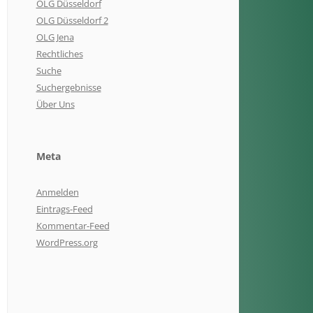
OLG Düsseldorf
OLG Düsseldorf 2
OLG Jena
Rechtliches
Suche
Suchergebnisse
Über Uns
Meta
Anmelden
Eintrags-Feed
Kommentar-Feed
WordPress.org