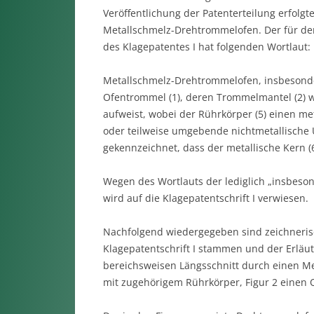
Veröffentlichung der Patenterteilung erfolgte
Metallschmelz-Drehtrommelofen. Der für de
des Klagepatentes I hat folgenden Wortlaut:
Metallschmelz-Drehtrommelofen, insbesond
Ofentrommel (1), deren Trommelmantel (2) 
aufweist, wobei der Rührkörper (5) einen met
oder teilweise umgebende nichtmetallische 
gekennzeichnet, dass der metallische Kern (6)
Wegen des Wortlauts der lediglich „insbeso
wird auf die Klagepatentschrift I verwiesen.
Nachfolgend wiedergegeben sind zeichnerisc
Klagepatentschrift I stammen und der Erläut
bereichsweisen Längsschnitt durch einen M
mit zugehörigem Rührkörper, Figur 2 einen 