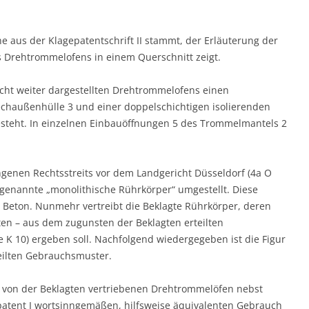
he aus der Klagepatentschrift II stammt, der Erläuterung der
 Drehtrommelofens in einem Querschnitt zeigt.
icht weiter dargestellten Drehtrommelofens einen
echaußenhülle 3 und einer doppelschichtigen isolierenden
esteht. In einzelnen Einbauöffnungen 5 des Trommelmantels 2
ngenen Rechtsstreits vor dem Landgericht Düsseldorf (4a O
ogenannte „monolithische Rührkörper“ umgestellt. Diese
Beton. Nunmehr vertreibt die Beklagte Rührkörper, deren
en – aus dem zugunsten der Beklagten erteilten
K 10) ergeben soll. Nachfolgend wiedergegeben ist die Figur
eilten Gebrauchsmuster.
die von der Beklagten vertriebenen Drehtrommelöfen nebst
atent I wortsinngemäßen, hilfsweise äquivalenten Gebrauch