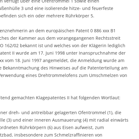
n verfügt über eine Ofentrommel 1 sowie einen
enhülle 3 und eine isolierende hitze- und feuerfeste
 befinden sich ein oder mehrere Rührkörper 5.
Lizenznehmerin an dem europäischen Patent 0 886 xxx B1
welches der Kammer aus dem vorangegangenen Rechtsstreit
 162/02 bekannt ist und welches von der Klägerin lediglich
patent II wurde am 17. Juni 1998 unter Inanspruchnahme der
5 xxx vom 18. Juni 1997 angemeldet, die Anmeldung wurde am
 Bekanntmachung des Hinweises auf die Patenterteilung am
 die Verwendung eines Drehtrommelofens zum Umschmelzen von
eltend gemachten Klagepatentes II hat folgenden Wortlaut:
er dreh- und antreibbar gelagerten Ofentrommel (1), die
e (3) und einer inneren Ausmauerung (4) mit radial einwärts
rdneten Rührkörpern (6) aus Eisen aufweist, zum
zbad, insbesondere zum Schmelzraffinieren von