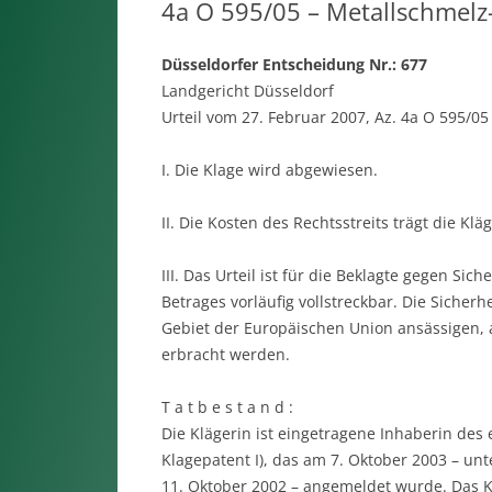
4a O 595/05 – Metallschmel
Düsseldorfer Entscheidung Nr.: 677
Landgericht Düsseldorf
Urteil vom 27. Februar 2007, Az. 4a O 595/05
I. Die Klage wird abgewiesen.
II. Die Kosten des Rechtsstreits trägt die Kläg
III. Das Urteil ist für die Beklagte gegen Si
Betrages vorläufig vollstreckbar. Die Sicher
Gebiet der Europäischen Union ansässigen, 
erbracht werden.
T a t b e s t a n d :
Die Klägerin ist eingetragene Inhaberin des
Klagepatent I), das am 7. Oktober 2003 – un
11. Oktober 2002 – angemeldet wurde. Das Kl