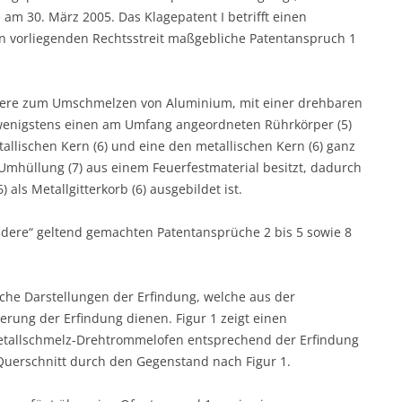
 am 30. März 2005. Das Klagepatent I betrifft einen
n vorliegenden Rechtsstreit maßgebliche Patentanspruch 1
ere zum Umschmelzen von Aluminium, mit einer drehbaren
wenigstens einen am Umfang angeordneten Rührkörper (5)
allischen Kern (6) und eine den metallischen Kern (6) ganz
Umhüllung (7) aus einem Feuerfestmaterial besitzt, dadurch
 als Metallgitterkorb (6) ausgebildet ist.
ndere“ geltend gemachten Patentansprüche 2 bis 5 sowie 8
he Darstellungen der Erfindung, welche aus der
erung der Erfindung dienen. Figur 1 zeigt einen
etallschmelz-Drehtrommelofen entsprechend der Erfindung
Querschnitt durch den Gegenstand nach Figur 1.