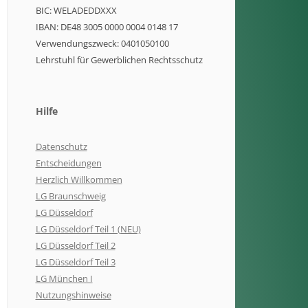
BIC: WELADEDDXXX
IBAN: DE48 3005 0000 0004 0148 17
Verwendungszweck: 0401050100
Lehrstuhl für Gewerblichen Rechtsschutz
Hilfe
Datenschutz
Entscheidungen
Herzlich Willkommen
LG Braunschweig
LG Düsseldorf
LG Düsseldorf Teil 1 (NEU)
LG Düsseldorf Teil 2
LG Düsseldorf Teil 3
LG München I
Nutzungshinweise