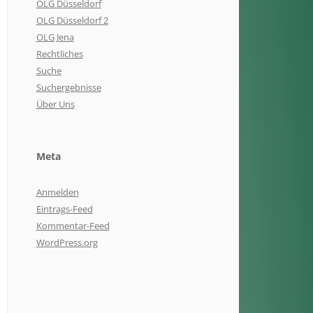
OLG Düsseldorf
OLG Düsseldorf 2
OLG Jena
Rechtliches
Suche
Suchergebnisse
Über Uns
Meta
Anmelden
Eintrags-Feed
Kommentar-Feed
WordPress.org