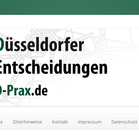
dungen
Zum Inhalt springen
he
Zitierhinweise
Kontakt
Impressum
Datenschutz