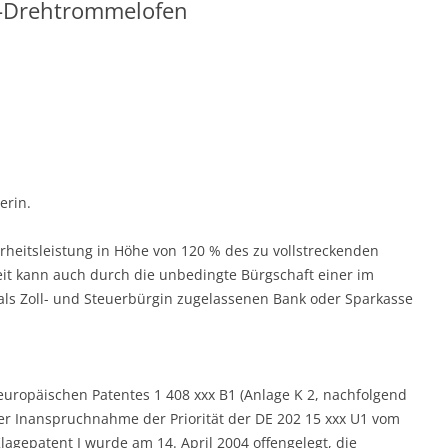
z-Drehtrommelofen
erin.
cherheitsleistung in Höhe von 120 % des zu vollstreckenden
heit kann auch durch die unbedingte Bürgschaft einer im
als Zoll- und Steuerbürgin zugelassenen Bank oder Sparkasse
 europäischen Patentes 1 408 xxx B1 (Anlage K 2, nachfolgend
ter Inanspruchnahme der Priorität der DE 202 15 xxx U1 vom
agepatent I wurde am 14. April 2004 offengelegt, die