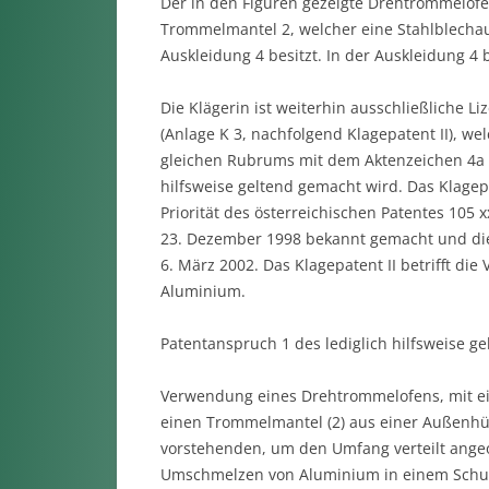
Der in den Figuren gezeigte Drehtrommelofe
Trommelmantel 2, welcher eine Stahlblechauß
Auskleidung 4 besitzt. In der Auskleidung 4
Die Klägerin ist weiterhin ausschließliche 
(Anlage K 3, nachfolgend Klagepatent II), 
gleichen Rubrums mit dem Aktenzeichen 4a O
hilfsweise geltend gemacht wird. Das Klage
Priorität des österreichischen Patentes 10
23. Dezember 1998 bekannt gemacht und die
6. März 2002. Das Klagepatent II betrifft
Aluminium.
Patentanspruch 1 des lediglich hilfsweise g
Verwendung eines Drehtrommelofens, mit ein
einen Trommelmantel (2) aus einer Außenhüll
vorstehenden, um den Umfang verteilt angeo
Umschmelzen von Aluminium in einem Schut