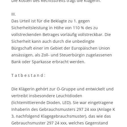
Die Kosten des Rechtsstreits trägt die Klägerin.
III.
Das Urteil ist für die Beklagte zu 1. gegen
Sicherheitsleistung in Höhe von 110 % des zu
vollstreckenden Betrages vorläufig vollstreckbar. Die
Sicherheit kann auch durch die unbedingte
Bürgschaft einer im Gebiet der Europäischen Union
ansässigen, als Zoll- und Steuerbürgin zugelassenen
Bank oder Sparkasse erbracht werden.
T a t b e s t a n d :
Die Klägerin gehört zur O-Gruppe und entwickelt und
vertreibt insbesondere Leuchtdioden
(lichtemittierende Dioden, LED). Sie war eingetragene
Inhaberin des Gebrauchsmusters 297 24 xxx (Anlage K
3, nachfolgend Klagegebrauchsmuster), das wie das
Gebrauchsmuster 297 24 xxx, welches Gegenstand