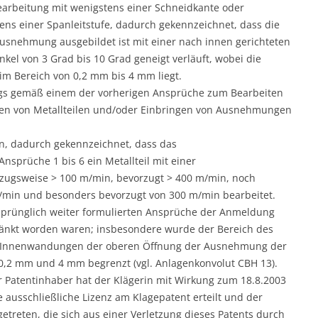
earbeitung mit wenigstens einer Schneidkante oder
ens einer Spanleitstufe, dadurch gekennzeichnet, dass die
Ausnehmung ausgebildet ist mit einer nach innen gerichteten
el von 3 Grad bis 10 Grad geneigt verläuft, wobei die
m Bereich von 0,2 mm bis 4 mm liegt.
s gemäß einem der vorherigen Ansprüche zum Bearbeiten
den von Metallteilen und/oder Einbringen von Ausnehmungen
en, dadurch gekennzeichnet, dass das
prüche 1 bis 6 ein Metallteil mit einer
orzugsweise > 100 m/min, bevorzugt > 400 m/min, noch
min und besonders bevorzugt von 300 m/min bearbeitet.
rsprünglich weiter formulierten Ansprüche der Anmeldung
nkt worden waren; insbesondere wurde der Bereich des
r Innenwandungen der oberen Öffnung der Ausnehmung der
 0,2 mm und 4 mm begrenzt (vgl. Anlagenkonvolut CBH 13).
er Patentinhaber hat der Klägerin mit Wirkung zum 18.8.2003
 ausschließliche Lizenz am Klagepatent erteilt und der
treten, die sich aus einer Verletzung dieses Patents durch