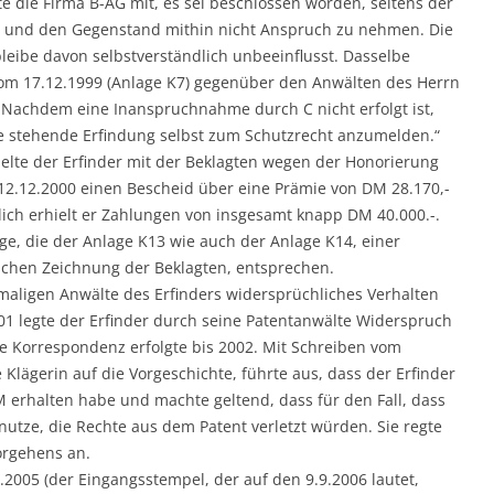
te die Firma B-AG mit, es sei beschlossen worden, seitens der
n und den Gegenstand mithin nicht Anspruch zu nehmen. Die
eibe davon selbstverständlich unbeeinflusst. Dasselbe
vom 17.12.1999 (Anlage K7) gegenüber den Anwälten des Herrn
 „Nachdem eine Inanspruchnahme durch C nicht erfolgt ist,
de stehende Erfindung selbst zum Schutzrecht anzumelden.“
delte der Erfinder mit der Beklagten wegen der Honorierung
 12.12.2000 einen Bescheid über eine Prämie von DM 28.170,-
tlich erhielt er Zahlungen von insgesamt knapp DM 40.000.-.
e, die der Anlage K13 wie auch der Anlage K14, einer
ischen Zeichnung der Beklagten, entsprechen.
aligen Anwälte des Erfinders widersprüchliches Verhalten
01 legte der Erfinder durch seine Patentanwälte Widerspruch
e Korrespondenz erfolgte bis 2002. Mit Schreiben vom
 Klägerin auf die Vorgeschichte, führte aus, dass der Erfinder
 erhalten habe und machte geltend, dass für den Fall, dass
utze, die Rechte aus dem Patent verletzt würden. Sie regte
orgehens an.
2005 (der Eingangsstempel, der auf den 9.9.2006 lautet,