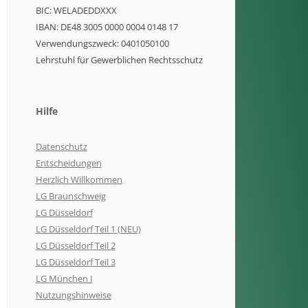
BIC: WELADEDDXXX
IBAN: DE48 3005 0000 0004 0148 17
Verwendungszweck: 0401050100
Lehrstuhl für Gewerblichen Rechtsschutz
Hilfe
Datenschutz
Entscheidungen
Herzlich Willkommen
LG Braunschweig
LG Düsseldorf
LG Düsseldorf Teil 1 (NEU)
LG Düsseldorf Teil 2
LG Düsseldorf Teil 3
LG München I
Nutzungshinweise