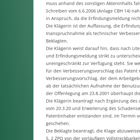
muss anhand des sonstigen Akteninhalts fals
Schreiben vom 6.6.2006 (Anlage CBH 14) na
in Anspruch, da die Erfindungsmeldung nicht
Die Klägerin ist der Auffassung, die Erfind
Inanspruchnahme als technischer Verbesser
Beklagten.
Die Klägerin weist darauf hin, dass nach L
und Erfindungsmeldung strikt zu unterschei
uneingeschränkt zur Verfügung steht. Sie wei
für den Verbesserungsvorschlag das Patent n
Verbesserungsvorschlag, der dem Arbeitgebe
ab der tatsächlichen Aufnahme der Benutzung
der Offenlegung am 23.8.2001 überhaupt die
Die Klägerin beantragt nach Ergänzung des u
vom 20.3.20 und Erweiterung des Schadenser
Patentinhaber entstanden sind, im Termin vo
geschehen.
Die Beklagte beantragt, die Klage abzuweisen
S. 2 ZPO von der vorläufigen Vollstreckbarke