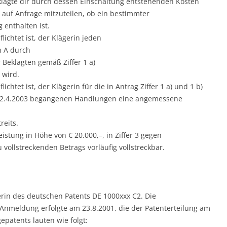
eklagte dir durch dessen Einschaltung entstehenden Kosten
 auf Anfrage mitzuteilen, ob ein bestimmter
enthalten ist.
flichtet ist, der Klägerin jeden
n A durch
Beklagten gemäß Ziffer 1 a)
 wird.
lichtet ist, der Klägerin für die in Antrag Ziffer 1 a) und 1 b)
s 12.4.2003 begangenen Handlungen eine angemessene
reits.
sleistung in Höhe von € 20.000,–, in Ziffer 3 gegen
 vollstreckenden Betrags vorläufig vollstreckbar.
erin des deutschen Patents DE 1000xxx C2. Die
 Anmeldung erfolgte am 23.8.2001, die der Patenterteilung am
epatents lauten wie folgt: