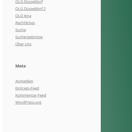
OLG Düsseldorf
OLG Düsseldorf 2
OLG Jena
Rechtliches
Suche
Suchergebnisse
Über Uns
Meta
Anmelden
Eintrags-Feed
Kommentar-Feed
WordPress.org