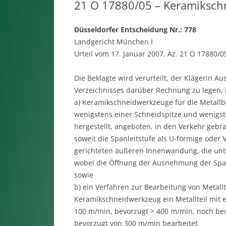
21 O 17880/05 – Keramiksch
Düsseldorfer Entscheidung Nr.: 778
Landgericht München I
Urteil vom 17. Januar 2007, Az. 21 O 17880/0
Die Beklagte wird verurteilt, der Klägerin A
Verzeichnisses darüber Rechnung zu legen, 
a) Keramikschneidwerkzeuge für die Metallb
wenigstens einer Schneidspitze und wenigst
hergestellt, angeboten, in den Verkehr gebr
soweit die Spanleitstufe als U-förmige oder
gerichteten äußeren Innenwandung, die unte
wobei die Öffnung der Ausnehmung der Spanl
sowie
b) ein Verfahren zur Bearbeitung von Metall
Keramikschneidwerkzeug ein Metallteil mit e
100 m/min, bevorzugt > 400 m/min, noch b
bevorzugt von 300 m/min bearbeitet