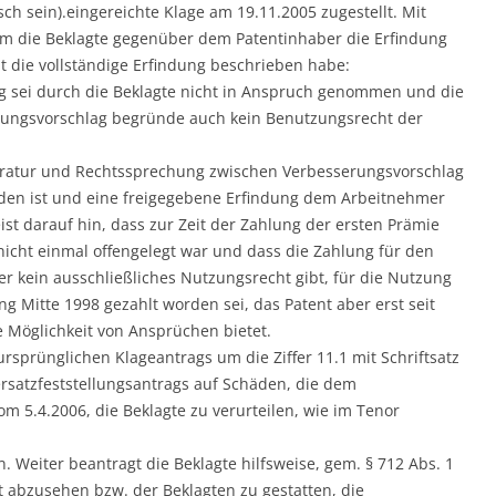
ch sein).eingereichte Klage am 19.11.2005 zugestellt. Mit
hm die Beklagte gegenüber dem Patentinhaber die Erfindung
 die vollständige Erfindung beschrieben habe:
ung sei durch die Beklagte nicht in Anspruch genommen und die
ungsvorschlag begründe auch kein Benutzungsrecht der
iteratur und Rechtssprechung zwischen Verbesserungsvorschlag
den ist und eine freigegebene Erfindung dem Arbeitnehmer
st darauf hin, dass zur Zeit der Zahlung der ersten Prämie
icht einmal offengelegt war und dass die Zahlung für den
r kein ausschließliches Nutzungsrecht gibt, für die Nutzung
 Mitte 1998 gezahlt worden sei, das Patent aber erst seit
 Möglichkeit von Ansprüchen bietet.
rsprünglichen Klageantrags um die Ziffer 11.1 mit Schriftsatz
satzfeststellungsantrags auf Schäden, die dem
m 5.4.2006, die Beklagte zu verurteilen, wie im Tenor
. Weiter beantragt die Beklagte hilfsweise, gem. § 712 Abs. 1
it abzusehen bzw. der Beklagten zu gestatten, die