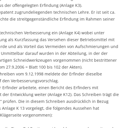
s der offengelegten Erfindung (Anlage K3).
patent zugrundeliegenden technischen Lehre. Er ist seit ca.
achte die streitgegenständliche Erfindung im Rahmen seiner
 technischen Verbesserung ein (Anlage K4) wobei unter
ng als Kurzfassung das Versehen dieser Betriebsmittel mit
rde und als Vorteil das Vermeiden von Aufschmierungen und
 Unmittelbar darauf wurden in der Abteilung, in der der
erartigen Schneidwerkzeugen vorgenommen (nicht bestrittener
vom 27.9.2006 = Blatt 100 bis 102 der Akten).
reiben vom 9.12.1998 meldete der Erfinder dieselbe
uf den Verbesserungsvorschlag.
r Erfinder arbeitete, einen Bericht des Erfinders mit
 der Entwicklung weiter (Anlage K12). Das Schreiben trägt die
g“ prüfen. Die in diesem Schreiben ausdrücklich in Bezug
Anlage K 13 vorgelegt, die folgendes Aussehen hat
 Klägerseite vorgenommen):