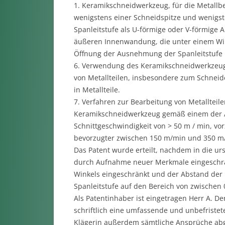
1. Keramikschneidwerkzeug, für die Metallb
wenigstens einer Schneidspitze und wenigst
Spanleitstufe als U-förmige oder V-förmige 
äußeren Innenwandung, die unter einem Wink
Öffnung der Ausnehmung der Spanleitstufe i
6. Verwendung des Keramikschneidwerkzeug
von Metallteilen, insbesondere zum Schnei
in Metallteile.
7. Verfahren zur Bearbeitung von Metallteil
Keramikschneidwerkzeug gemäß einem der Ans
Schnittgeschwindigkeit von > 50 m / min, v
bevorzugter zwischen 150 m/min und 350 m/
Das Patent wurde erteilt, nachdem in die u
durch Aufnahme neuer Merkmale eingeschrä
Winkels eingeschränkt und der Abstand de
Spanleitstufe auf den Bereich von zwischen
Als Patentinhaber ist eingetragen Herr A. D
schriftlich eine umfassende und unbefristete
Klägerin außerdem sämtliche Ansprüche abge