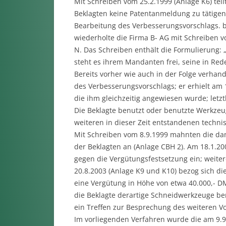
Mit Schreiben vom 25.2.1999 (Anlage K6) teil
Beklagten keine Patentanmeldung zu tätige
Bearbeitung des Verbesserungsvorschlags. bl
wiederholte die Firma B- AG mit Schreiben 
N. Das Schreiben enthält die Formulierung:
steht es ihrem Mandanten frei, seine in Re
Bereits vorher wie auch in der Folge verhan
des Verbesserungsvorschlags; er erhielt am
die ihm gleichzeitig angewiesen wurde; letz
Die Beklagte benutzt oder benutzte Werkzeug
weiteren in dieser Zeit entstandenen techn
Mit Schreiben vom 8.9.1999 mahnten die dam
der Beklagten an (Anlage CBH 2). Am 18.1.20
gegen die Vergütungsfestsetzung ein; weiter
20.8.2003 (Anlage K9 und K10) bezog sich die
eine Vergütung in Höhe von etwa 40.000,- DM
die Beklagte derartige Schneidwerkzeuge ben
ein Treffen zur Besprechung des weiteren V
Im vorliegenden Verfahren wurde die am 9.9.