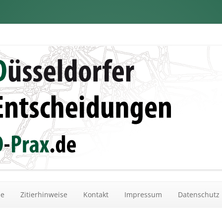
dungen
Zum Inhalt springen
he
Zitierhinweise
Kontakt
Impressum
Datenschutz