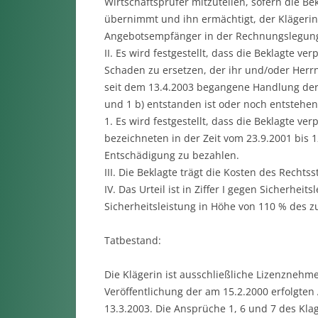
Wirtschaftsprüfer mitzuteilen, sofern die B
übernimmt und ihn ermächtigt, der Klägerin
Angebotsempfänger in der Rechnungslegung 
II. Es wird festgestellt, dass die Beklagte verp
Schaden zu ersetzen, der ihr und/oder Herr
seit dem 13.4.2003 begangene Handlung der 
und 1 b) entstanden ist oder noch entstehen
1. Es wird festgestellt, dass die Beklagte verpf
bezeichneten in der Zeit vom 23.9.2001 bi
Entschädigung zu bezahlen.
III. Die Beklagte trägt die Kosten des Rechtsst
IV. Das Urteil ist in Ziffer I gegen Sicherheit
Sicherheitsleistung in Höhe von 110 % des zu
Tatbestand:
Die Klägerin ist ausschließliche Lizenznehm
Veröffentlichung der am 15.2.2000 erfolgten
13.3.2003. Die Ansprüche 1, 6 und 7 des Klag