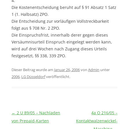
4.
Die Kostenentscheidung beruht auf § 91 Absatz 1 Satz
1 (1. Halbsatz) ZPO.
Die Entscheidung zur vorläufigen Vollstreckbarkeit
folgt aus § 708 Nr. 2 ZPO.
Die Einspruchsfrist, innerhalb derer gegen dieses
Versäumnisurteil Einspruch eingelegt werden kann,
wird auf drei Wochen nach Zugang dieses Urteils
festgesetzt, §§ 338, 339 ZPO.
Dieser Beitrag wurde am
Januar 26, 2006
von
Admin
unter
2006
,
LG Düsseldorf
veröffentlicht.
Beitragsnavigation
←
2 U 89/05 – Nachladen
4a O 216/05 –
von Prepaid-Karten
Kontaktwalzenwickel-
Maschine
→