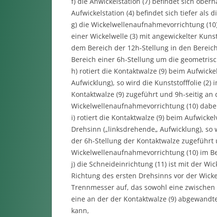
f) die Anwickelstation (7) befindet sich ober
Aufwickelstation (4) befindet sich tiefer als 
g) die Wickelwellenaufnahmevorrichtung (10)
einer Wickelwelle (3) mit angewickelter Kunst
dem Bereich der 12h-Stellung in den Bereich
Bereich einer 6h-Stellung um die geometris
h) rotiert die Kontaktwalze (9) beim Aufwic
Aufwicklung), so wird die Kunststofffolie (2
Kontaktwalze (9) zugeführt und 9h-seitig an d
Wickelwellenaufnahmevorrichtung (10) dabei 
i) rotiert die Kontaktwalze (9) beim Aufwic
Drehsinn („linksdrehende„ Aufwicklung), so w
der 6h-Stellung der Kontaktwalze zugeführt 
Wickelwellenaufnahmevorrichtung (10) im Ber
j) die Schneideinrichtung (11) ist mit der 
Richtung des ersten Drehsinns vor der Wicke
Trennmesser auf, das sowohl eine zwischen d
eine an der der Kontaktwalze (9) abgewandt
kann,