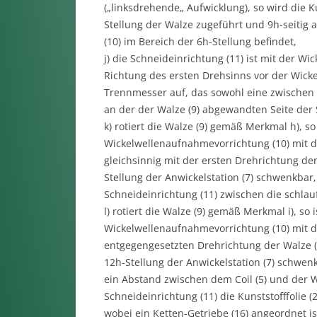
(„linksdrehende„ Aufwicklung), so wird die K
Stellung der Walze zugeführt und 9h-seitig
(10) im Bereich der 6h-Stellung befindet,
j) die Schneideinrichtung (11) ist mit der 
Richtung des ersten Drehsinns vor der Wicke
Trennmesser auf, das sowohl eine zwischen d
an der der Walze (9) abgewandten Seite der
k) rotiert die Walze (9) gemäß Merkmal h), s
Wickelwellenaufnahmevorrichtung (10) mit de
gleichsinnig mit der ersten Drehrichtung der
Stellung der Anwickelstation (7) schwenkbar
Schneideinrichtung (11) zwischen die schlaufe
l) rotiert die Walze (9) gemäß Merkmal i), so
Wickelwellenaufnahmevorrichtung (10) mit de
entgegengesetzten Drehrichtung der Walze (9
12h-Stellung der Anwickelstation (7) schwenk
ein Abstand zwischen dem Coil (5) und der W
Schneideinrichtung (11) die Kunststofffolie (
wobei ein Ketten-Getriebe (16) angeordnet is