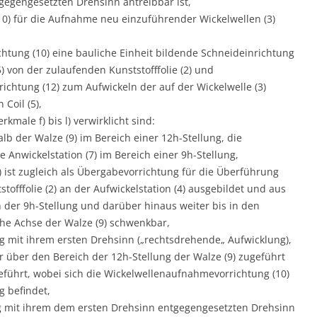
egengesetzten Drehsinn antreibbar ist,
10) für die Aufnahme neu einzuführender Wickelwellen (3)
htung (10) eine bauliche Einheit bildende Schneideinrichtung
) von der zulaufenden Kunststofffolie (2) und
rrichtung (12) zum Aufwickeln der auf der Wickelwelle (3)
 Coil (5),
male f) bis l) verwirklicht sind:
halb der Walze (9) im Bereich einer 12h-Stellung, die
die Anwickelstation (7) im Bereich einer 9h-Stellung,
 ist zugleich als Übergabevorrichtung für die Überführung
stofffolie (2) an der Aufwickelstation (4) ausgebildet und aus
 der 9h-Stellung und darüber hinaus weiter bis in den
che Achse der Walze (9) schwenkbar,
ang mit ihrem ersten Drehsinn („rechtsdrehende„ Aufwicklung),
der über den Bereich der 12h-Stellung der Walze (9) zugeführt
geführt, wobei sich die Wickelwellenaufnahmevorrichtung (10)
g befindet,
ang mit ihrem dem ersten Drehsinn entgegengesetzten Drehsinn