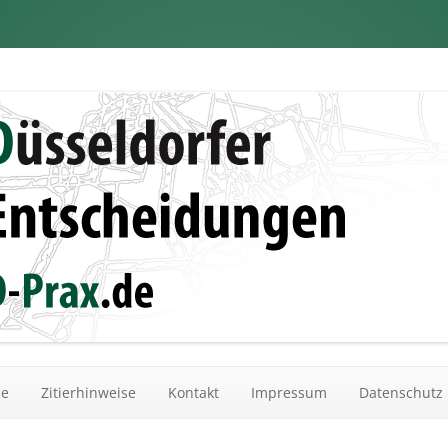
dungen
Zum Inhalt springen
he
Zitierhinweise
Kontakt
Impressum
Datenschutz