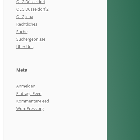
OLG Düsseldorf
OLG Düsseldorf 2
OLG Jena
Rechtliches
Suche
Suchergebnisse
Über Uns
Meta
Anmelden
Eintrags-Feed
Kommentar-Feed
WordPress.org