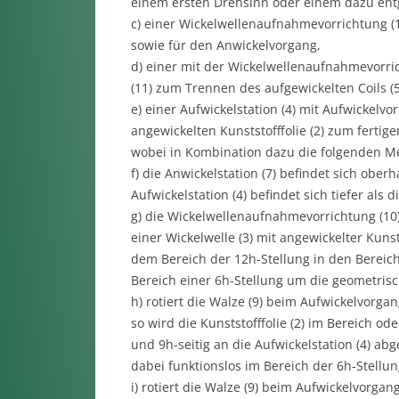
einem ersten Drehsinn oder einem dazu entg
c) einer Wickelwellenaufnahmevorrichtung (
sowie für den Anwickelvorgang,
d) einer mit der Wickelwellenaufnahmevorric
(11) zum Trennen des aufgewickelten Coils (5
e) einer Aufwickelstation (4) mit Aufwickelvo
angewickelten Kunststofffolie (2) zum fertigen
wobei in Kombination dazu die folgenden Merk
f) die Anwickelstation (7) befindet sich ober
Aufwickelstation (4) befindet sich tiefer als 
g) die Wickelwellenaufnahmevorrichtung (10)
einer Wickelwelle (3) mit angewickelter Kunst
dem Bereich der 12h-Stellung in den Bereich
Bereich einer 6h-Stellung um die geometris
h) rotiert die Walze (9) beim Aufwickelvorg
so wird die Kunststofffolie (2) im Bereich o
und 9h-seitig an die Aufwickelstation (4) ab
dabei funktionslos im Bereich der 6h-Stellun
i) rotiert die Walze (9) beim Aufwickelvorg