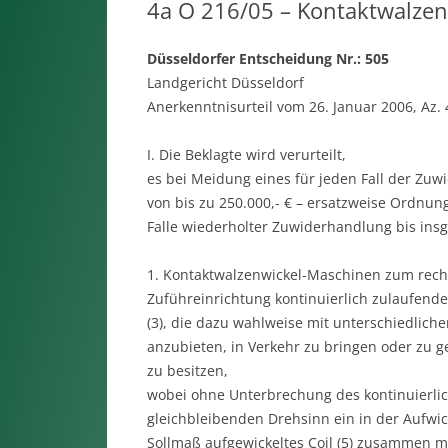
4a O 216/05 – Kontaktwalze
Düsseldorfer Entscheidung Nr.: 505
Landgericht Düsseldorf
Anerkenntnisurteil vom 26. Januar 2006, Az.
I. Die Beklagte wird verurteilt,
es bei Meidung eines für jeden Fall der Z
von bis zu 250.000,- € – ersatzweise Ordnun
Falle wiederholter Zuwiderhandlung bis insg
1. Kontaktwalzenwickel-Maschinen zum recht
Zuführeinrichtung kontinuierlich zulaufenden
(3), die dazu wahlweise mit unterschiedliche
anzubieten, in Verkehr zu bringen oder zu
zu besitzen,
wobei ohne Unterbrechung des kontinuierliche
gleichbleibenden Drehsinn ein in der Aufwick
Sollmaß aufgewickeltes Coil (5) zusammen mit