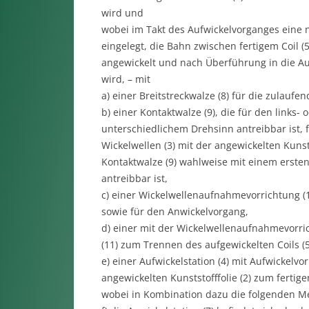
wird und
wobei im Takt des Aufwickelvorganges eine ne
eingelegt, die Bahn zwischen fertigem Coil (5
angewickelt und nach Überführung in die Aufw
wird, – mit
a) einer Breitstreckwalze (8) für die zulaufend
b) einer Kontaktwalze (9), die für den link
unterschiedlichem Drehsinn antreibbar ist, f
Wickelwellen (3) mit der angewickelten Kunsts
Kontaktwalze (9) wahlweise mit einem erst
antreibbar ist,
c) einer Wickelwellenaufnahmevorrichtung (
sowie für den Anwickelvorgang,
d) einer mit der Wickelwellenaufnahmevorric
(11) zum Trennen des aufgewickelten Coils (5
e) einer Aufwickelstation (4) mit Aufwickelvo
angewickelten Kunststofffolie (2) zum fertigen
wobei in Kombination dazu die folgenden Merk