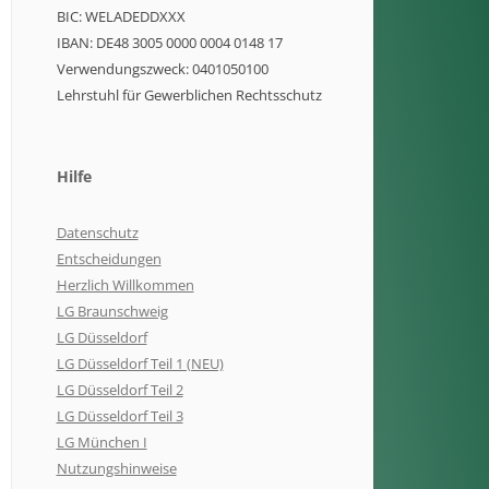
BIC: WELADEDDXXX
IBAN: DE48 3005 0000 0004 0148 17
Verwendungszweck: 0401050100
Lehrstuhl für Gewerblichen Rechtsschutz
Hilfe
Datenschutz
Entscheidungen
Herzlich Willkommen
LG Braunschweig
LG Düsseldorf
LG Düsseldorf Teil 1 (NEU)
LG Düsseldorf Teil 2
LG Düsseldorf Teil 3
LG München I
Nutzungshinweise