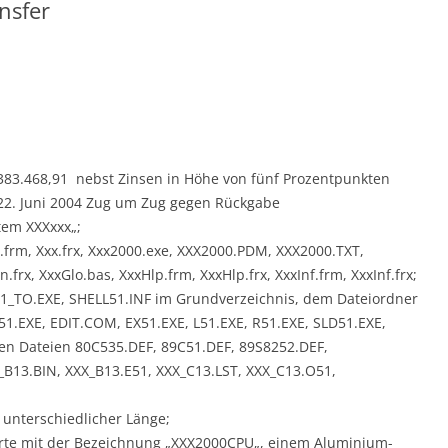
nsfer
n 383.468,91  nebst Zinsen in Höhe von fünf Prozentpunkten
 22. Juni 2004 Zug um Zug gegen Rückgabe
tem XXXxxx„;
xx.frm, Xxx.frx, Xxx2000.exe, XXX2000.PDM, XXX2000.TXT,
frx, XxxGlo.bas, XxxHlp.frm, XxxHlp.frx, XxxInf.frm, XxxInf.frx;
H51_TO.EXE, SHELL51.INF im Grundverzeichnis, dem Dateiordner
51.EXE, EDIT.COM, EX51.EXE, L51.EXE, R51.EXE, SLD51.EXE,
en Dateien 80C535.DEF, 89C51.DEF, 89S8252.DEF,
_B13.BIN, XXX_B13.E51, XXX_C13.LST, XXX_C13.O51,
 unterschiedlicher Länge;
arte mit der Bezeichnung „XXX2000CPU„, einem Aluminium-