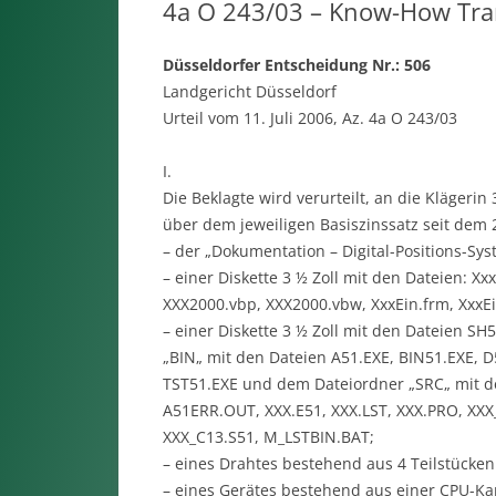
4a O 243/03 – Know-How Tra
Düsseldorfer Entscheidung Nr.: 506
Landgericht Düsseldorf
Urteil vom 11. Juli 2006, Az. 4a O 243/03
I.
Die Beklagte wird verurteilt, an die Klägeri
über dem jeweiligen Basiszinssatz seit dem
– der „Dokumentation – Digital-Positions-Sys
– einer Diskette 3 ½ Zoll mit den Dateien: X
XXX2000.vbp, XXX2000.vbw, XxxEin.frm, XxxEin.
– einer Diskette 3 ½ Zoll mit den Dateien S
„BIN„ mit den Dateien A51.EXE, BIN51.EXE, D
TST51.EXE und dem Dateiordner „SRC„ mit d
A51ERR.OUT, XXX.E51, XXX.LST, XXX.PRO, XXX
XXX_C13.S51, M_LSTBIN.BAT;
– eines Drahtes bestehend aus 4 Teilstücken
– eines Gerätes bestehend aus einer CPU-K