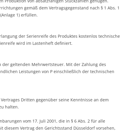
llen Produktion von absatzfähigen Stückzahlen genügen.
Vorrichtungen gemäß dem Vertragsgegenstand nach § 1 Abs. 1
Anlage 1) erfüllen.
 Erlangung der Serienreife des Produktes kostenlos technische
enreife wird im Lastenheft definiert.
h der geltenden Mehrwertsteuer. Mit der Zahlung des
ndlichen Leistungen von P einschließlich der technischen
.
s Vertrages Dritten gegenüber seine Kenntnisse an dem
zu halten.
nbarungen vom 17. Juli 2001, die in § 6 Abs. 2 für alle
t diesem Vertrag den Gerichtsstand Düsseldorf vorsehen,