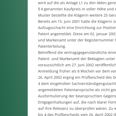
wird auf die als Anlage L1 zu den Akten ger
§ 4 genannten Kaufpreis in voller Höhe und 
Muster bestellte die Klägerin weitere 25 Ger
Bereits am 15. Juni 2001 hatte die Klägerin 
Aufzugsschacht eine Einrichtung zur Posit
Patent angemeldet. Diese am 02. Januar 200
und Markenamt unter der Registernummer DE 
Patenterteilung.
Betreffend die vertragsgegenständliche Anme
Patent- und Markenamt der Beklagten unter 
voraussichtlich am 27. Juni 2002 veröffentli
Anmeldung früher als 8 Wochen vor dem vo
26. April 2002 erging ein Prüfbescheid des 
4 dem eingeholten Sachverständigengutachten
angemeldeten Patentansprüche als nicht ge
Ausformulierung der beanspruchten Gegenst
Entgegenhaltungen auf, die nach klarer Fo
auf ihre Relevanz zu überprüfen wären. Zu w
bis 4 des Prüfbescheids vom 26. April 2002 