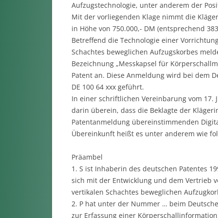
Aufzugstechnologie, unter anderem der Posi
Mit der vorliegenden Klage nimmt die Kläger
in Höhe von 750.000,- DM (entsprechend 383.
Betreffend die Technologie einer Vorrichtung
Schachtes beweglichen Aufzugskorbes melde
Bezeichnung „Messkapsel für Körperschall
Patent an. Diese Anmeldung wird bei dem 
DE 100 64 xxx geführt.
In einer schriftlichen Vereinbarung vom 17. J
darin überein, dass die Beklagte der Kläger
Patentanmeldung übereinstimmenden Digital-
Übereinkunft heißt es unter anderem wie fol
Präambel
1. S ist Inhaberin des deutschen Patentes 1
sich mit der Entwicklung und dem Vertrieb v
vertikalen Schachtes beweglichen Aufzugkor
2. P hat unter der Nummer … beim Deutsche
zur Erfassung einer Körperschallinformation