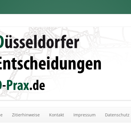
dungen
Zum Inhalt springen
he
Zitierhinweise
Kontakt
Impressum
Datenschutz