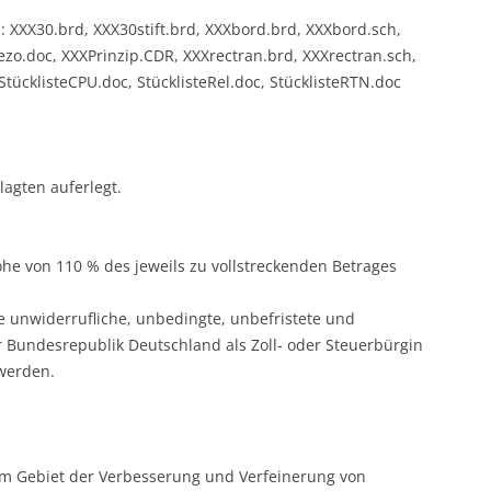
n: XXX30.brd, XXX30stift.brd, XXXbord.brd, XXXbord.sch,
zo.doc, XXXPrinzip.CDR, XXXrectran.brd, XXXrectran.sch,
 StücklisteCPU.doc, StücklisteRel.doc, StücklisteRTN.doc
lagten auferlegt.
Höhe von 110 % des jeweils zu vollstreckenden Betrages
e unwiderrufliche, unbedingte, unbefristete und
r Bundesrepublik Deutschland als Zoll- oder Steuerbürgin
werden.
em Gebiet der Verbesserung und Verfeinerung von