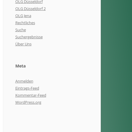
OLG Düsseldorf
OLG Düsseldorf 2
OLG Jena
Rechtliches
Suche
Suchergebnisse
Über Uns
Meta
Anmelden
Eintrags-Feed
Kommentar-Feed
WordPress.org