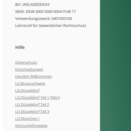
BIC: WELADEDDXXX
IBAN: DE48 3005 0000 0004 0148 17
Verwendungszweck: 0401050100
Lehrstuhl für Gewerblichen Rechtsschutz
Hilfe
Datenschutz
Entscheidungen
Herzlich Willkommen
LG Braunschweig
LG Düsseldorf
LG Düsseldorf Teil 1 (NEU)
LG Düsseldorf Teil 2
LG Düsseldorf Teil 3
LG München I
Nutzungshinweise