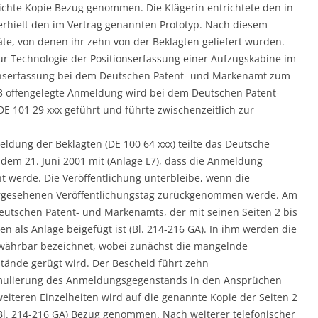
eichte Kopie Bezug genommen. Die Klägerin entrichtete den in
erhielt den im Vertrag genannten Prototyp. Nach diesem
äte, von denen ihr zehn von der Beklagten geliefert wurden.
zur Technologie der Positionserfassung einer Aufzugskabine im
ionserfassung bei dem Deutschen Patent- und Markenamt zum
3 offengelegte Anmeldung wird bei dem Deutschen Patent-
101 29 xxx geführt und führte zwischenzeitlich zur
ldung der Beklagten (DE 100 64 xxx) teilte das Deutsche
dem 21. Juni 2001 mit (Anlage L7), dass die Anmeldung
cht werde. Die Veröffentlichung unterbleibe, wenn die
rgesehenen Veröffentlichungstag zurückgenommen werde. Am
Deutschen Patent- und Markenamts, der mit seinen Seiten 2 bis
 als Anlage beigefügt ist (Bl. 214-216 GA). In ihm werden die
währbar bezeichnet, wobei zunächst die mangelnde
ände gerügt wird. Der Bescheid führt zehn
rmulierung des Anmeldungsgegenstands in den Ansprüchen
eiteren Einzelheiten wird auf die genannte Kopie der Seiten 2
(Bl. 214-216 GA) Bezug genommen. Nach weiterer telefonischer