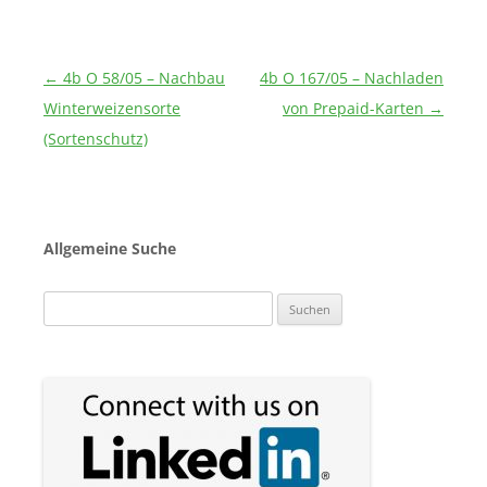
Beitragsnavigation
←
4b O 58/05 – Nachbau
4b O 167/05 – Nachladen
Winterweizensorte
von Prepaid-Karten
→
(Sortenschutz)
Allgemeine Suche
Suchen
nach: