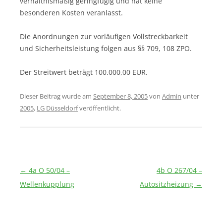
verhältnismäßig geringfügig und hat keine
besonderen Kosten veranlasst.
Die Anordnungen zur vorläufigen Vollstreckbarkeit
und Sicherheitsleistung folgen aus §§ 709, 108 ZPO.
Der Streitwert beträgt 100.000,00 EUR.
Dieser Beitrag wurde am
September 8, 2005
von
Admin
unter
2005
,
LG Düsseldorf
veröffentlicht.
Beitragsnavigation
←
4a O 50/04 –
4b O 267/04 –
Wellenkupplung
Autositzheizung
→