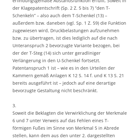
erfindungsgemäße Abstandsfunktion erfüllt. Soweit in
der Klagepatentschrift (Sp. 2 Z. 5 bis 7) ”den T-
Schenkeln” – also auch dem T-Schenkel (13) –
außerdem bzw. daneben (vgl. Sp. 1 Z. 59) die Funktion
zugewiesen wird, Druckbelastungen aufzunehmen
bzw. zu übertragen, ist dies lediglich auf die nach
Unteranspruch 2 bevorzugte Variante bezogen, bei
der der T-Steg (14) sich unter geradliniger
Verlängerung in den U-Schenkel fortsetzt.
Patentanspruch 1 ist – wie es in den Urteilen der
Kammern gemäß Anlagen K 12 S. 14 f. und K 13 S. 21
bereits ausgeführt ist – jedoch auf eine derartige
bevorzugte Gestaltung nicht beschränkt.
3.
Soweit die Beklagten die Verwirklichung der Merkmale
6 und 7 unter Verweis auf das Fehlen eines T-
förmigen Fußes im Sinne von Merkmal 5 in Abrede
stellen, kann dem aus den unter 2. dargestellten