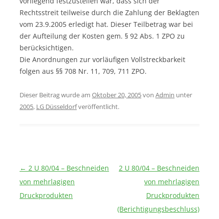
vorliegend festzustellen war, dass sich der
Rechtsstreit teilweise durch die Zahlung der Beklagten
vom 23.9.2005 erledigt hat. Dieser Teilbetrag war bei
der Aufteilung der Kosten gem. § 92 Abs. 1 ZPO zu
berücksichtigen.
Die Anordnungen zur vorläufigen Vollstreckbarkeit
folgen aus §§ 708 Nr. 11, 709, 711 ZPO.
Dieser Beitrag wurde am
Oktober 20, 2005
von
Admin
unter
2005
,
LG Düsseldorf
veröffentlicht.
Beitragsnavigation
←
2 U 80/04 – Beschneiden
2 U 80/04 – Beschneiden
von mehrlagigen
von mehrlagigen
Druckprodukten
Druckprodukten
(Berichtigungsbeschluss)