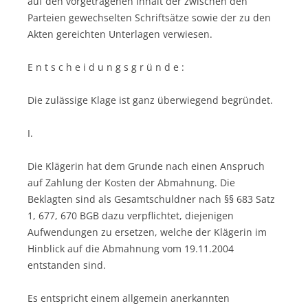
auf den vorgetragenen Inhalt der zwischen den
Parteien gewechselten Schriftsätze sowie der zu den
Akten gereichten Unterlagen verwiesen.
E n t s c h e i d u n g s g r ü n d e :
Die zulässige Klage ist ganz überwiegend begründet.
I.
Die Klägerin hat dem Grunde nach einen Anspruch
auf Zahlung der Kosten der Abmahnung. Die
Beklagten sind als Gesamtschuldner nach §§ 683 Satz
1, 677, 670 BGB dazu verpflichtet, diejenigen
Aufwendungen zu ersetzen, welche der Klägerin im
Hinblick auf die Abmahnung vom 19.11.2004
entstanden sind.
Es entspricht einem allgemein anerkannten