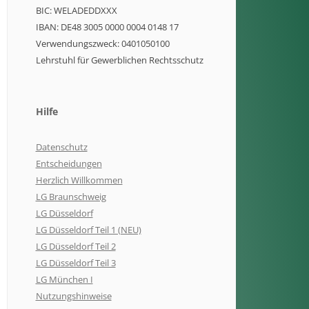
BIC: WELADEDDXXX
IBAN: DE48 3005 0000 0004 0148 17
Verwendungszweck: 0401050100
Lehrstuhl für Gewerblichen Rechtsschutz
Hilfe
Datenschutz
Entscheidungen
Herzlich Willkommen
LG Braunschweig
LG Düsseldorf
LG Düsseldorf Teil 1 (NEU)
LG Düsseldorf Teil 2
LG Düsseldorf Teil 3
LG München I
Nutzungshinweise