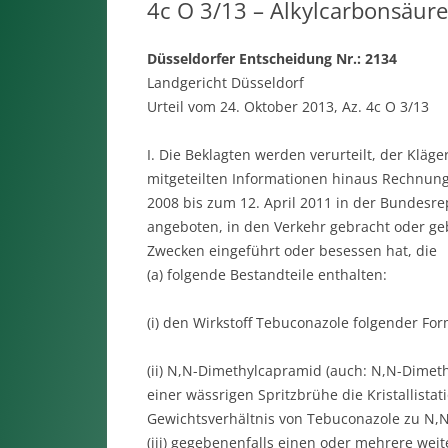
4c O 3/13 – Alkylcarbonsäur
Düsseldorfer Entscheidung Nr.: 2134
Landgericht Düsseldorf
Urteil vom 24. Oktober 2013, Az. 4c O 3/13
I. Die Beklagten werden verurteilt, der Kläg
mitgeteilten Informationen hinaus Rechnung 
2008 bis zum 12. April 2011 in der Bundesre
angeboten, in den Verkehr gebracht oder g
Zwecken eingeführt oder besessen hat, die
(a) folgende Bestandteile enthalten:
(i) den Wirkstoff Tebuconazole folgender For
(ii) N,N-Dimethylcapramid (auch: N,N-Dimet
einer wässrigen Spritzbrühe die Kristallist
Gewichtsverhältnis von Tebuconazole zu N,N
(iii) gegebenenfalls einen oder mehrere weit