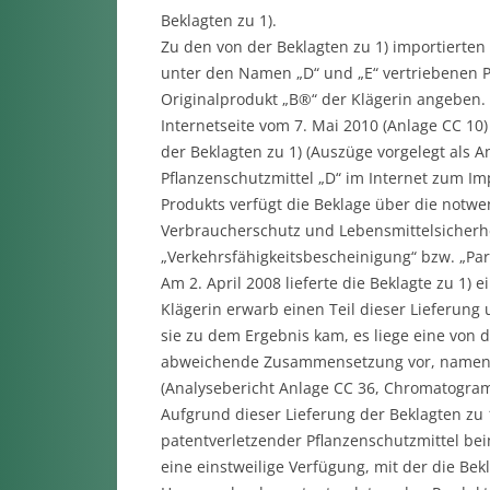
Beklagten zu 1).
Zu den von der Beklagten zu 1) importierten
unter den Namen „D“ und „E“ vertriebenen Pf
Originalprodukt „B®“ der Klägerin angeben. D
Internetseite vom 7. Mai 2010 (Anlage CC 10)
der Beklagten zu 1) (Auszüge vorgelegt als An
Pflanzenschutzmittel „D“ im Internet zum I
Produkts verfügt die Beklage über die notw
Verbraucherschutz und Lebensmittelsicherhei
„Verkehrsfähigkeitsbescheinigung“ bzw. „Pa
Am 2. April 2008 lieferte die Beklagte zu 1) e
Klägerin erwarb einen Teil dieser Lieferung
sie zu dem Ergebnis kam, es liege eine vo
abweichende Zusammensetzung vor, namentl
(Analysebericht Anlage CC 36, Chromatogra
Aufgrund dieser Lieferung der Beklagten zu 1
patentverletzender Pflanzenschutzmittel bei
eine einstweilige Verfügung, mit der die Bek