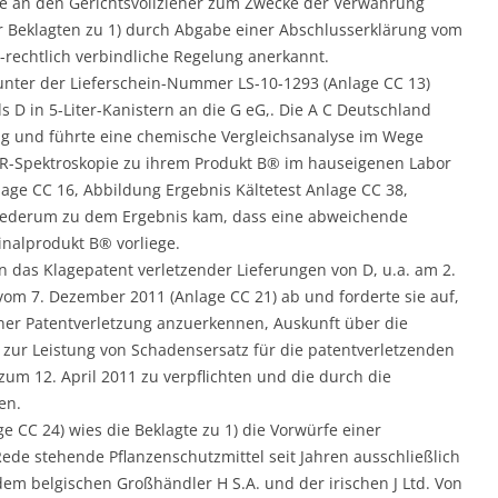
e an den Gerichtsvollzieher zum Zwecke der Verwahrung
er Beklagten zu 1) durch Abgabe einer Abschlusserklärung vom
l-rechtlich verbindliche Regelung anerkannt.
) unter der Lieferschein-Nummer LS-10-1293 (Anlage CC 13)
s D in 5-Liter-Kanistern an die G eG,. Die A C Deutschland
ng und führte eine chemische Vergleichsanalyse im Wege
NMR-Spektroskopie zu ihrem Produkt B® im hauseigenen Labor
lage CC 16, Abbildung Ergebnis Kältetest Anlage CC 38,
iederum zu dem Ergebnis kam, dass eine abweichende
alprodukt B® vorliege.
n das Klagepatent verletzender Lieferungen von D, u.a. am 2.
 vom 7. Dezember 2011 (Anlage CC 21) ab und forderte sie auf,
ner Patentverletzung anzuerkennen, Auskunft über die
h zur Leistung von Schadensersatz für die patentverletzenden
zum 12. April 2011 zu verpflichten und die durch die
en.
 CC 24) wies die Beklagte zu 1) die Vorwürfe einer
Rede stehende Pflanzenschutzmittel seit Jahren ausschließlich
em belgischen Großhändler H S.A. und der irischen J Ltd. Von