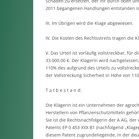
Schaden zu ersetzen, der ihr durch oben unte
2011 begangenen Handlungen entstanden is
III. Im Übrigen wird die Klage abgewiesen.
IV. Die Kosten des Rechtsstreits tragen die
V. Das Urteil ist vorläufig vollstreckbar, für
33.000,00 €. Der Klägerin wird nachgelassen,
110% des aufgrund des Urteils zu vollstrec
der Vollstreckung Sicherheit in Höhe von 110
T a t b e s t a n d:
Die Klägerin ist ein Unternehmen der agroc
Herstellern von Pflanzenschutzmitteln gehört
Sie ist die Rechtsnachfolgerin der A AG, d
Patents EP 0 453 XXX B1 (nachfolgend „Klage
diesem Patent zugrundeliegende, in der de