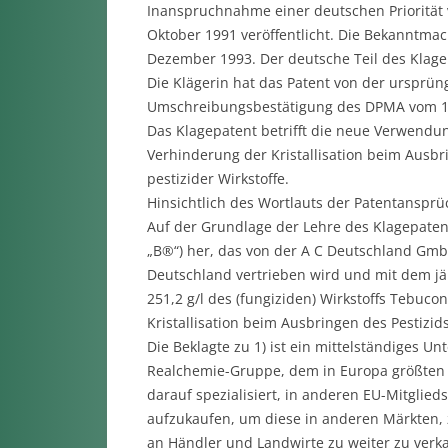
Inanspruchnahme einer deutschen Priorität v
Oktober 1991 veröffentlicht. Die Bekanntmac
Dezember 1993. Der deutsche Teil des Klagepa
Die Klägerin hat das Patent von der ursprü
Umschreibungsbestätigung des DPMA vom 11
Das Klagepatent betrifft die neue Verwend
Verhinderung der Kristallisation beim Ausb
pestizider Wirkstoffe.
Hinsichtlich des Wortlauts der Patentansprü
Auf der Grundlage der Lehre des Klagepatent
„B®“) her, das von der A C Deutschland GmbH
Deutschland vertrieben wird und mit dem jäh
251,2 g/l des (fungiziden) Wirkstoffs Tebuc
Kristallisation beim Ausbringen des Pestizid
Die Beklagte zu 1) ist ein mittelständiges U
Realchemie-Gruppe, dem in Europa größten Pa
darauf spezialisiert, in anderen EU-Mitglie
aufzukaufen, um diese in anderen Märkten,
an Händler und Landwirte zu weiter zu verkau