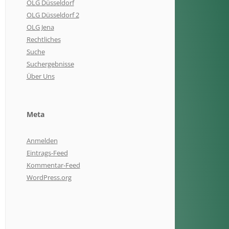
OLG Düsseldorf
OLG Düsseldorf 2
OLG Jena
Rechtliches
Suche
Suchergebnisse
Über Uns
Meta
Anmelden
Eintrags-Feed
Kommentar-Feed
WordPress.org