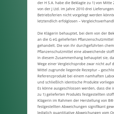
der H S.A. habe die Beklagte zu 1) von Mitte
von der J Ltd. im Jahre 2010 drei Lieferung
Betriebsferien nicht vorgelegt werden könnte
letztendlich erfolglosen – Vergleichsverhan
Die Klägerin behauptet, bei dem von der Bekl
an die G eG gelieferten Pflanzenschutzmitte
gehandelt. Die von ihr durchgeführten chemi
Pflanzenschutzmittel eine abweichende sto
In diesem Zusammenhang behauptet sie, das
Wege einer Vergleichsprobe zwar nicht auf d
Mittel zugrunde liegende Rezeptur – geschl
Referenzprodukt bei einem namhaften Labor z
und schließlich identische Produkte vorliege
Es könne ausgeschlossen werden, dass die i
zu 1) gelieferten Produkts festgestellten s
Klägerin im Rahmen der Herstellung von B®
festgestellten Abweichungen signifikant gew
lediglich quantitiative Abweichungen vom Or