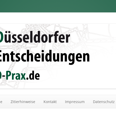
dungen
Zum Inhalt springen
he
Zitierhinweise
Kontakt
Impressum
Datenschutz