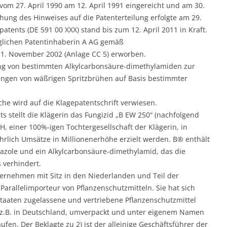
om 27. April 1990 am 12. April 1991 eingereicht und am 30.
hung des Hinweises auf die Patenterteilung erfolgte am 29.
tents (DE 591 00 XXX) stand bis zum 12. April 2011 in Kraft.
nglichen Patentinhaberin A AG gemäß
. November 2002 (Anlage CC 5) erworben.
ung von bestimmten Alkylcarbonsäure-dimethylamiden zur
ringen von wäßrigen Spritzbrühen auf Basis bestimmter
che wird auf die Klagepatentschrift verwiesen.
s stellt die Klägerin das Fungizid „B EW 250“ (nachfolgend
, einer 100%-igen Tochtergesellschaft der Klägerin, in
rlich Umsätze in Millionenerhöhe erzielt werden. B® enthält
onazole und ein Alkylcarbonsäure-dimethylamid, das die
s verhindert.
nternehmen mit Sitz in den Niederlanden und Teil der
rallelimporteur von Pflanzenschutzmitteln. Sie hat sich
dstaaten zugelassene und vertriebene Pflanzenschutzmittel
 z.B. in Deutschland, umverpackt und unter eigenem Namen
fen. Der Beklagte zu 2) ist der alleinige Geschäftsführer der