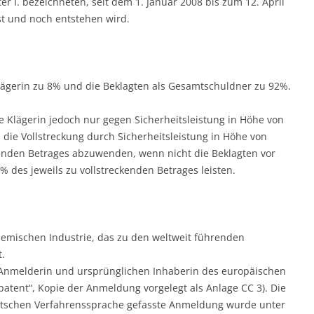
r I. bezeichneten, seit dem 1. Januar 2008 bis zum 12. April
t und noch entstehen wird.
 Klägerin zu 8% und die Beklagten als Gesamtschuldner zu 92%.
 die Klägerin jedoch nur gegen Sicherheitsleistung in Höhe von
 die Vollstreckung durch Sicherheitsleistung in Höhe von
kenden Betrages abzuwenden, wenn nicht die Beklagten vor
% des jeweils zu vollstreckenden Betrages leisten.
hemischen Industrie, das zu den weltweit führenden
.
er Anmelderin und ursprünglichen Inhaberin des europäischen
patent“, Kopie der Anmeldung vorgelegt als Anlage CC 3). Die
utschen Verfahrenssprache gefasste Anmeldung wurde unter