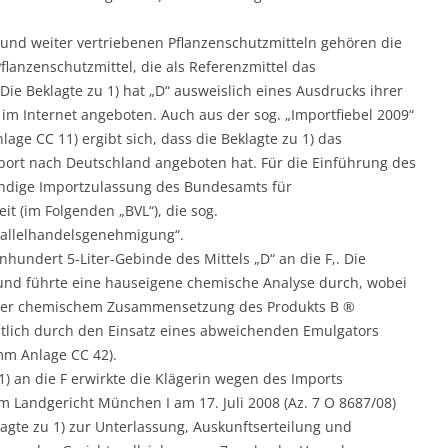
 und weiter vertriebenen Pflanzenschutzmitteln gehören die
lanzenschutzmittel, die als Referenzmittel das
ie Beklagte zu 1) hat „D“ ausweislich eines Ausdrucks ihrer
 im Internet angeboten. Auch aus der sog. „Importfiebel 2009“
lage CC 11) ergibt sich, dass die Beklagte zu 1) das
mport nach Deutschland angeboten hat. Für die Einführung des
endige Importzulassung des Bundesamts für
t (im Folgenden „BVL“), die sog.
rallelhandelsgenehmigung“.
inhundert 5-Liter-Gebinde des Mittels „D“ an die F,. Die
 und führte eine hauseigene chemische Analyse durch, wobei
n der chemischem Zusammensetzung des Produkts B ®
ich durch den Einsatz eines abweichenden Emulgators
mm Anlage CC 42).
) an die F erwirkte die Klägerin wegen des Imports
m Landgericht München I am 17. Juli 2008 (Az. 7 O 8687/08)
lagte zu 1) zur Unterlassung, Auskunftserteilung und