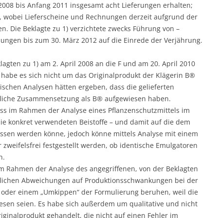
 2008 bis Anfang 2011 insgesamt acht Lieferungen erhalten;
en, wobei Lieferscheine und Rechnungen derzeit aufgrund der
n. Die Beklagte zu 1) verzichtete zwecks Führung von –
dlungen bis zum 30. März 2012 auf die Einrede der Verjährung.
agten zu 1) am 2. April 2008 an die F und am 20. April 2010
l habe es sich nicht um das Originalprodukt der Klägerin B®
schen Analysen hätten ergeben, dass die gelieferten
ffliche Zusammensetzung als B® aufgewiesen haben.
s im Rahmen der Analyse eines Pflanzenschutzmittels im
ie konkret verwendeten Beistoffe – und damit auf die dem
ossen werden könne, jedoch könne mittels Analyse mit einem
weifelsfrei festgestellt werden, ob identische Emulgatoren
n.
m Rahmen der Analyse des angegriffenen, von der Beklagten
tofflichen Abweichungen auf Produktionsschwankungen bei der
 oder einem „Umkippen“ der Formulierung beruhen, weil die
esen seien. Es habe sich außerdem um qualitative und nicht
iginalprodukt gehandelt, die nicht auf einen Fehler im