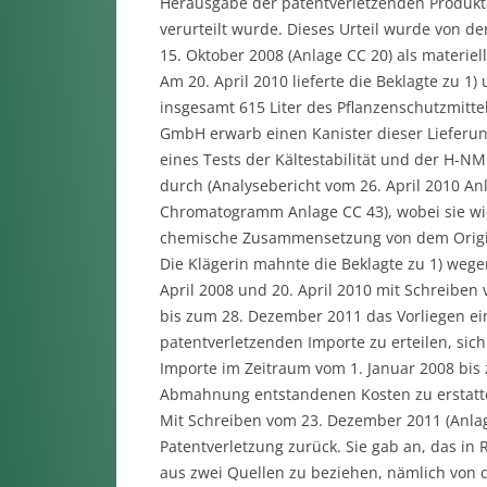
Herausgabe der patentverletzenden Produkt
verurteilt wurde. Dieses Urteil wurde von d
15. Oktober 2008 (Anlage CC 20) als materiel
Am 20. April 2010 lieferte die Beklagte zu 1
insgesamt 615 Liter des Pflanzenschutzmittel
GmbH erwarb einen Kanister dieser Lieferu
eines Tests der Kältestabilität und der H-
durch (Analysebericht vom 26. April 2010 An
Chromatogramm Anlage CC 43), wobei sie w
chemische Zusammensetzung von dem Origin
Die Klägerin mahnte die Beklagte zu 1) wege
April 2008 und 20. April 2010 mit Schreiben
bis zum 28. Dezember 2011 das Vorliegen ei
patentverletzenden Importe zu erteilen, sic
Importe im Zeitraum vom 1. Januar 2008 bis 
Abmahnung entstandenen Kosten zu erstatt
Mit Schreiben vom 23. Dezember 2011 (Anlage
Patentverletzung zurück. Sie gab an, das in 
aus zwei Quellen zu beziehen, nämlich von d