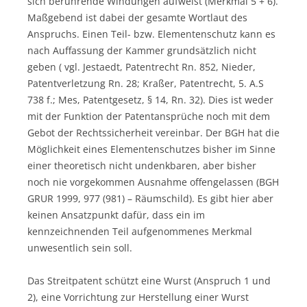
sich berührende Windungen aufweist (Merkmal 5 + 6).
Maßgebend ist dabei der gesamte Wortlaut des
Anspruchs. Einen Teil- bzw. Elementenschutz kann es
nach Auffassung der Kammer grundsätzlich nicht
geben ( vgl. Jestaedt, Patentrecht Rn. 852, Nieder,
Patentverletzung Rn. 28; Kraßer, Patentrecht, 5. A.S
738 f.; Mes, Patentgesetz, § 14, Rn. 32). Dies ist weder
mit der Funktion der Patentansprüche noch mit dem
Gebot der Rechtssicherheit vereinbar. Der BGH hat die
Möglichkeit eines Elementenschutzes bisher im Sinne
einer theoretisch nicht undenkbaren, aber bisher
noch nie vorgekommen Ausnahme offengelassen (BGH
GRUR 1999, 977 (981) – Räumschild). Es gibt hier aber
keinen Ansatzpunkt dafür, dass ein im
kennzeichnenden Teil aufgenommenes Merkmal
unwesentlich sein soll.
Das Streitpatent schützt eine Wurst (Anspruch 1 und
2), eine Vorrichtung zur Herstellung einer Wurst