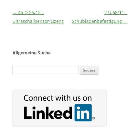
Beitragsnavigation
←
4a O 25/12 –
2 U 68/11 –
Ultraschallsensor-Lizenz
Schubladenbefestigung
→
Allgemeine Suche
Suchen
nach: