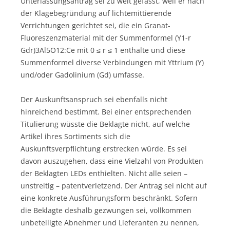
Unterlassungsantrag sei zu weit gefasst, weil er nach
der Klagebegründung auf lichtemittierende
Verrichtungen gerichtet sei, die ein Granat-
Fluoreszenzmaterial mit der Summenformel (Y1-r
Gdr)3Al5O12:Ce mit 0 ≤ r ≤ 1 enthalte und diese
Summenformel diverse Verbindungen mit Yttrium (Y)
und/oder Gadolinium (Gd) umfasse.
Der Auskunftsanspruch sei ebenfalls nicht
hinreichend bestimmt. Bei einer entsprechenden
Titulierung wüsste die Beklagte nicht, auf welche
Artikel ihres Sortiments sich die
Auskunftsverpflichtung erstrecken würde. Es sei
davon auszugehen, dass eine Vielzahl von Produkten
der Beklagten LEDs enthielten. Nicht alle seien –
unstreitig – patentverletzend. Der Antrag sei nicht auf
eine konkrete Ausführungsform beschränkt. Sofern
die Beklagte deshalb gezwungen sei, vollkommen
unbeteiligte Abnehmer und Lieferanten zu nennen,