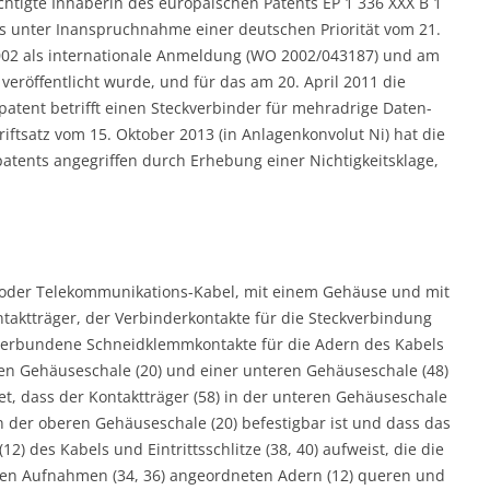
chtigte Inhaberin des europäischen Patents EP 1 336 XXX B 1
as unter Inanspruchnahme einer deutschen Priorität vom 21.
02 als internationale Anmeldung (WO 2002/043187) und am
eröffentlicht wurde, und für das am 20. April 2011 die
atent betrifft einen Steckverbinder für mehradrige Daten-
ftsatz vom 15. Oktober 2013 (in Anlagenkonvolut Ni) hat die
patents angegriffen durch Erhebung einer Nichtigkeitsklage,
/oder Telekommunikations-Kabel, mit einem Gehäuse und mit
tträger, der Verbinderkontakte für die Steckverbindung
 verbundene Schneidklemmkontakte für die Adern des Kabels
en Gehäuseschale (20) und einer unteren Gehäuseschale (48)
, dass der Kontaktträger (58) in der unteren Gehäuseschale
 in der oberen Gehäuseschale (20) befestigbar ist und dass das
2) des Kabels und Eintrittsschlitze (38, 40) aufweist, die die
sen Aufnahmen (34, 36) angeordneten Adern (12) queren und