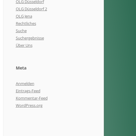
OLG Düsseldorf
OLG Düsseldorf 2
OLG Jena
Rechtliches
Suche
Suchergebnisse
Über Uns
Meta
Anmelden
Eintrags-Feed
Kommentar-Feed
WordPress.org