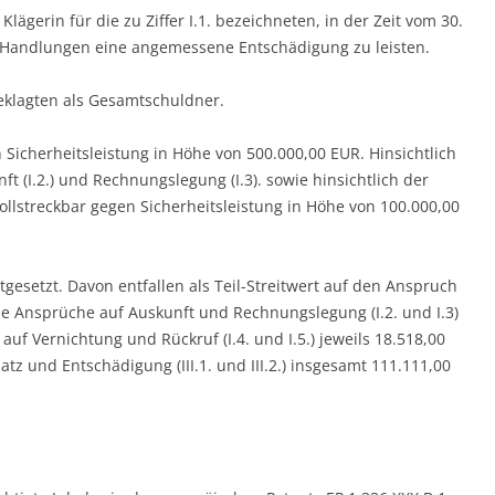
r Klägerin für die zu Ziffer I.1. bezeichneten, in der Zeit vom 30.
 Handlungen eine angemessene Entschädigung zu leisten.
 Beklagten als Gesamtschuldner.
en Sicherheitsleistung in Höhe von 500.000,00 EUR. Hinsichtlich
t (I.2.) und Rechnungslegung (I.3). sowie hinsichtlich der
vollstreckbar gegen Sicherheitsleistung in Höhe von 100.000,00
tgesetzt. Davon entfallen als Teil-Streitwert auf den Anspruch
die Ansprüche auf Auskunft und Rechnungslegung (I.2. und I.3)
uf Vernichtung und Rückruf (I.4. und I.5.) jeweils 18.518,00
z und Entschädigung (III.1. und III.2.) insgesamt 111.111,00