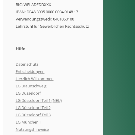
BIC: WELADEDDXXX
IBAN: DE48 3005 0000 0004 0148 17
Verwendungszweck: 0401050100
Lehrstuhl für Gewerblichen Rechtsschutz
Hilfe
Datenschutz
Entscheidungen
Herzlich Willkommen
LG Braunschweig
LG Düsseldorf
LG Düsseldorf Teil 1 (NEU)
LG Düsseldorf Teil 2
LG Düsseldorf Teil 3
LG München I
Nutzungshinweise