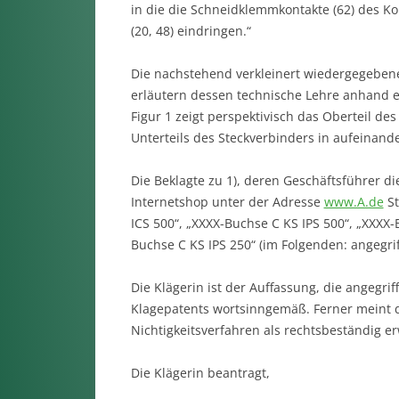
in die die Schneidklemmkontakte (62) des 
(20, 48) eindringen.“
Die nachstehend verkleinert wiedergegebe
erläutern dessen technische Lehre anhand e
Figur 1 zeigt perspektivisch das Oberteil de
Unterteils des Steckverbinders in aufeinand
Die Beklagte zu 1), deren Geschäftsführer di
Internetshop unter der Adresse
www.A.de
St
ICS 500“, „XXXX-Buchse C KS IPS 500“, „XXXX
Buchse C KS IPS 250“ (im Folgenden: angegr
Die Klägerin ist der Auffassung, die angegr
Klagepatents wortsinngemäß. Ferner meint d
Nichtigkeitsverfahren als rechtsbeständig e
Die Klägerin beantragt,