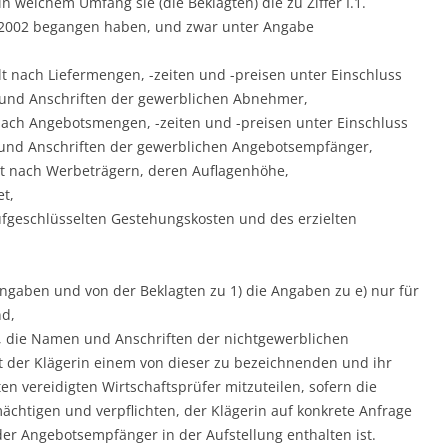
n welchem Umfang sie (die Beklagten) die zu Ziffer I.1.
 2002 begangen haben, und zwar unter Angabe
lt nach Liefermengen, -zeiten und -preisen unter Einschluss
nd Anschriften der gewerblichen Abnehmer,
 nach Angebotsmengen, -zeiten und -preisen unter Einschluss
nd Anschriften der gewerblichen Angebotsempfänger,
lt nach Werbeträgern, deren Auflagenhöhe,
t,
ufgeschlüsselten Gestehungskosten und des erzielten
Angaben und von der Beklagten zu 1) die Angaben zu e) nur für
nd,
, die Namen und Anschriften der nichtgewerblichen
der Klägerin einem von dieser zu bezeichnenden und ihr
n vereidigten Wirtschaftsprüfer mitzuteilen, sofern die
chtigen und verpflichten, der Klägerin auf konkrete Anfrage
er Angebotsempfänger in der Aufstellung enthalten ist.