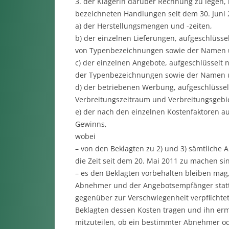
3. der Klägerin darüber Rechnung zu legen, i
bezeichneten Handlungen seit dem 30. Juni
a) der Herstellungsmengen und -zeiten,
b) der einzelnen Lieferungen, aufgeschlüsse
von Typenbezeichnungen sowie der Namen u
c) der einzelnen Angebote, aufgeschlüsselt
der Typenbezeichnungen sowie der Namen u
d) der betriebenen Werbung, aufgeschlüsse
Verbreitungszeitraum und Verbreitungsgebie
e) der nach den einzelnen Kostenfaktoren a
Gewinns,
wobei
– von den Beklagten zu 2) und 3) sämtliche 
die Zeit seit dem 20. Mai 2011 zu machen si
– es den Beklagten vorbehalten bleiben mag
Abnehmer und der Angebotsempfänger statt 
gegenüber zur Verschwiegenheit verpflichtete
Beklagten dessen Kosten tragen und ihn ermä
mitzuteilen, ob ein bestimmter Abnehmer od