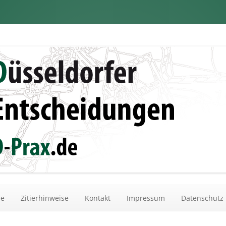
dungen
Zum Inhalt springen
he
Zitierhinweise
Kontakt
Impressum
Datenschutz