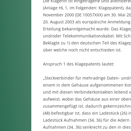
Die Klägerin ist eingetragene und alleinbere
(Anlage HL 1, im Folgenden: Klagepatent), d
November 2000 (DE 10057XXX) am 30. Mai 20
20. August 2003 als europäische Anmeldung v
Erteilung bekanntgemacht wurde. Das Klagep
und/oder Telekommunikationskabel. Mit Schri
Beklagte zu 1) den deutschen Teil des Klage
über welche noch nicht entschieden ist.
Anspruch 1 des Klagepatents lautet:
„Steckverbinder für mehradrige Daten- und
einem in dem Gehäuse aufgenommenen Kontak
und mit diesen Verbinderkontakten leitend
aufweist, wobei das Gehäuse aus einer ober
zusammengefügt ist, dadurch gekennzeichnet
(48) befestigbar ist, dass ein Ladestück (26)
Ladestück Aufnahmen (34, 36) für die Adern (1
Aufnahmen (34, 36) senkrecht zu den in die