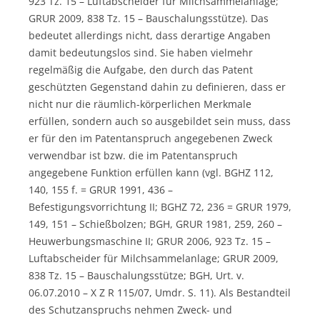
923 Tz. 15 – Luftabscheider für Milchsammelanlage;
GRUR 2009, 838 Tz. 15 – Bauschalungsstütze). Das
bedeutet allerdings nicht, dass derartige Angaben
damit bedeutungslos sind. Sie haben vielmehr
regelmäßig die Aufgabe, den durch das Patent
geschützten Gegenstand dahin zu definieren, dass er
nicht nur die räumlich-körperlichen Merkmale
erfüllen, sondern auch so ausgebildet sein muss, dass
er für den im Patentanspruch angegebenen Zweck
verwendbar ist bzw. die im Patentanspruch
angegebene Funktion erfüllen kann (vgl. BGHZ 112,
140, 155 f. = GRUR 1991, 436 –
Befestigungsvorrichtung II; BGHZ 72, 236 = GRUR 1979,
149, 151 – Schießbolzen; BGH, GRUR 1981, 259, 260 –
Heuwerbungsmaschine II; GRUR 2006, 923 Tz. 15 –
Luftabscheider für Milchsammelanlage; GRUR 2009,
838 Tz. 15 – Bauschalungsstütze; BGH, Urt. v.
06.07.2010 – X Z R 115/07, Umdr. S. 11). Als Bestandteil
des Schutzanspruchs nehmen Zweck- und