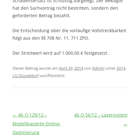
Schadensersatz ist schlüssig dargelegt. Der Beklagte
hat den Sachvortrag nicht bestritten, sondern den
geforderten Betrag bezahlt.
Die Entscheidung über die vorläufige Vollstreckbarkeit
folgt aus den §§ 708 Nr. 11, 711 ZPO.
Der Streitwert wird auf 1.000,00 € festgesetzt.
Dieser Beitrag wurde am
April 29, 2014
von
Admin
unter
2014
,
LG Düsseldorf
veröffentlicht.
Beitragsnavigation
←
4b O 129/12 –
4b O 56/12 – Lasersystem
Modellbasierte Online-
→
Optimierung