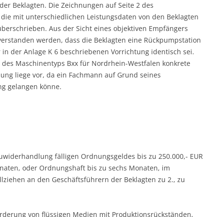
er Beklagten. Die Zeichnungen auf Seite 2 des
 die mit unter­schiedlichen Leistungsdaten von den Beklagten
berschrieben. Aus der Sicht eines objektiven Empfän­gers
verstanden werden, dass die Beklagten eine Rückpumpstation
 in der Anlage K 6 beschriebenen Vorrichtung identisch sei.
ng des Maschinentyps Bxx für Nord­rhein-Westfalen konkrete
zung liege vor, da ein Fachmann auf Grund seines
ng gelangen könne.
Zuwiderhandlung fälli­gen Ordnungsgeldes bis zu 250.000,- EUR
onaten, oder Ordnungshaft bis zu sechs Monaten, im
llziehen an den Geschäftsführern der Beklagten zu 2., zu
derung von flüssigen Medien mit Produktionsrückständen,