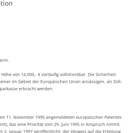
tion
erin.
n Höhe von 14.000,- € vorläufig vollstreckbar. Die Sicherheit
einer im Gebiet der Europäischen Union ansässigen, als Zoll-
parkasse erbracht werden.
s am 11. November 1995 ange­meldeten europäischen Patentes
ent), das eine Priorität vom 29. Juni 1995 in Anspruch nimmt.
2. Januar 1997 veröffentlicht, der Hin­weis auf die Erteilung