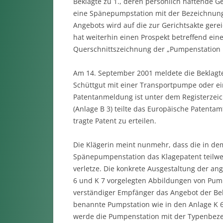
Beklagte zu 1., deren persönlich haftende Gese
eine Spä­nepumpstation mit der Bezeichnung 
Angebots wird auf die zur Gerichtsakte gere
hat wei­terhin einen Prospekt betreffend ei
Querschnittszeichnung der „Pumpenstation Bx
Am 14. September 2001 meldete die Beklagte
Schüttgut mit einer Transportpumpe oder ei
Patentanmeldung ist unter dem Registerzeich
(Anlage B 3) teilte das Euro­päische Patentam
tragte Patent zu erteilen.
Die Klägerin meint nunmehr, dass die in dem
Spänepumpenstation das Klagepatent teilwei
verletze. Die konkrete Ausgestaltung der an
6 und K 7 vorgelegten Abbildungen von Pumpst
verständiger Empfänger das Angebot der Be
benannte Pumpstation wie in den Anlage K 6
werde die Pumpen­station mit der Ty­penbez