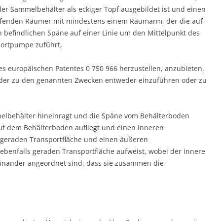
er Sammelbehälter als eckiger Topf ausge­bildet ist und einen
­fenden Räumer mit mindestens einem Räumarm, der die auf
befindlichen Späne auf einer Linie um den Mittelpunkt des
portpumpe zuführt,
s europäischen Pa­tentes 0 750 966 herzustellen, anzubieten,
oder zu den genannten Zwecken entweder einzuführen oder zu
elbehälter hineinragt und die Späne vom Behälterboden
f dem Behälterboden aufliegt und einen inneren
geraden Trans­portflä­che und einen äußeren
ebenfalls geraden Transportfläche aufweist, wobei der innere
inander angeordnet sind, dass sie zusammen die