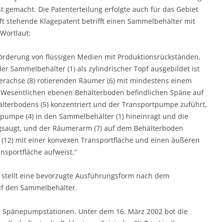
 ge­macht. Die Patenterteilung erfolgte auch für das Gebiet
t stehende Klagepatent betrifft einen Sammelbe­hälter mit
Wortlaut:
rderung von flüssigen Me­dien mit Produktionsrückständen,
der Sammelbehälter (1) als zylindrischer Topf ausgebildet ist
rachse (8) rotierenden Räumer (6) mit mindestens einem
m Wesentlichen ebenen Behälterboden befindlichen Späne auf
älterbodens (5) konzentriert und der Transportpumpe zuführt,
­pumpe (4) in den Sammelbehälter (1) hineinragt und die
saugt, und der Räu­mer­arm (7) auf dem Behälterboden
t (12) mit einer konvexen Transportfläche und einen äußeren
nsportfläche aufweist.“
stellt eine bevorzugte Aus­führungsform nach dem
auf den Sammelbehälter.
a. Spänepumpstationen. Unter dem 16. März 2002 bot die