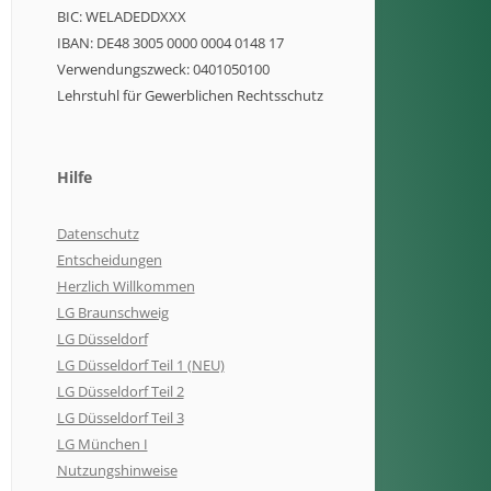
BIC: WELADEDDXXX
IBAN: DE48 3005 0000 0004 0148 17
Verwendungszweck: 0401050100
Lehrstuhl für Gewerblichen Rechtsschutz
Hilfe
Datenschutz
Entscheidungen
Herzlich Willkommen
LG Braunschweig
LG Düsseldorf
LG Düsseldorf Teil 1 (NEU)
LG Düsseldorf Teil 2
LG Düsseldorf Teil 3
LG München I
Nutzungshinweise