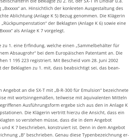
ll­schafterin die Beklagte zu 2. ist, der SX-T in Lindlar u.a.
„Bxxxxx“ an. Hinsicht­lich der konkreten Ausgestaltung des
ichte Ablichtung (Anlage K 5) Bezug genommen. Die Klägerin
ne „Rückpumpenstation“ der Beklagten (Anlage K 6) sowie eine
xxx“ als Anlage K 7 vorgelegt.
 zu 1. eine Erfindung, welche einen „Sammelbehälter für
nem Absaugrohr“ bei dem Europäischen Pa­tentamt an. Die
en 1 195 223 registriert. Mit Bescheid vom 28. Juni 2002
t der Beklagten zu 1. mit, dass beabsichtigt sei, das bean­
 Angebot an die SX-T mit „B-R-300 für Emulsion“ bezeichnete
se mit wortsinngemäßen, teilweise mit äquivalenten Mit­teln
gegriffenen Ausführungs­form ergebe sich aus den in Anlage K
ationen. Die Klägerin vertritt hierzu die Ansicht, dass ein
klagten so verstehen müsse, dass die in dem Angebot
 und K 7 beschrieben, konstruiert ist. Denn in dem Angebot
eichnung „B“ beschrieben. Genau diese Typenbezeichnung er­