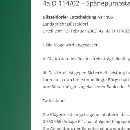
4a O 114/02 – Spä­nepumpsta
Düsseldorfer Entscheidung Nr.: 165
Landgericht Düsseldorf
Urteil vom 13. Februar 2003, Az. 4a O 114/02
I. Die Klage wird abgewiesen.
II. Die Kosten des Rechtsstreits trägt die Kläg
III. Das Urteil ist gegen Sicherheitsleistung i
kann auch durch die un­bedingte Bürgschaft 
und Steuerbürgin zugelassenen Bank oder S
Tatbestand:
Die Klägerin ist eingetragene Inhaberin de
0 750 966 (Anlage K 1; nachfolgend Klage­pat
Die Anmel­dung der Patenterteilung wurde am 