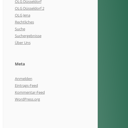
OLG Düsseldorf
OLG Düsseldorf 2
OLG Jena
Rechtliches
Suche
Suchergebnisse
Über Uns
Meta
Anmelden
Eintrags-Feed
Kommentar-Feed
WordPress.org