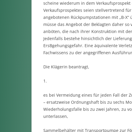
scheine wiederum in dem Verkaufsprospekt d
Verkaufsprospektes seien stellvertretend für
angebotenen Rückpumpsta­tionen mit „B-X“ ü
müsse das Angebot der Beklagten daher so 
anböten, die nach ihrer Konstruktion mit der
Jedenfalls bestehe hinsichtlich der Lieferu
ErsBgehungs­gefahr. Eine äquivalente Verlet
Fachwissens zu der angegriffenen Ausführu
Die Klägerin beantragt,
1.
es bei Vermeidung eines für jeden Fall der 
– ersatzweise Ord­nungshaft bis zu sechs M
Wiederholungsfalle bis zu zwei Jahren, zu vo
unterlassen,
Sammelbehälter mit Transportpumpe zur För