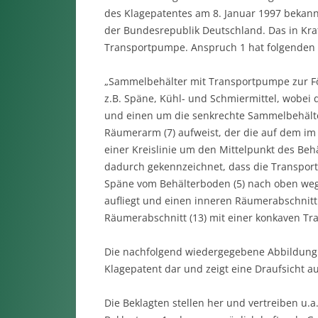
des Klagepatentes am 8. Januar 1997 bekannt
der Bundesrepublik Deutschland. Das in Kraf
Transportpumpe. Anspruch 1 hat folgenden 
„Sammelbehälter mit Transportpumpe zur Fö
z.B. Späne, Kühl- und Schmier­mittel, wobei 
und einen um die senkrechte Sammelbehälte
Räumerarm (7) aufweist, der die auf dem i
einer Kreislinie um den Mittelpunkt des Beh
dadurch gekennzeichnet, dass die Transport
Späne vom Behälterboden (5) nach oben weg
aufliegt und einen inneren Räumer­ab­schnit
Räumerabschnitt (13) mit einer konkaven Tra
Die nachfolgend wiedergegebene Abbildung 
Klagepatent dar und zeigt eine Draufsicht 
Die Beklagten stellen her und vertreiben u.