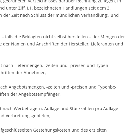
n, geordneten Ver­zeichnisses darüber Rechnung zu legen, in
 unter Ziff. I.1. bezeichneten Handlungen seit dem 3.
h der Zeit nach Schluss der mündlichen Verhandlung), und
– falls die Be­klagten nicht selbst herstellen – der Mengen der
 der Namen und An­schrif­ten der Hersteller, Liefe­ran­ten und
t nach Liefer­men­gen, -zeiten und -preisen und Typen­
riften der Ab­nehmer,
nach Angebots­men­gen, -zeiten und -preisen und Typen­be­
ften der Ange­bots­empfänger,
 nach Werbe­trä­gern, Auflage und Stückzahlen pro Auflage
nd Ver­breitungsgebieten,
ufgeschlüsselten Gestehungskosten und des erzielten