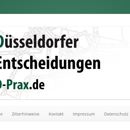
dungen
Zum Inhalt springen
he
Zitierhinweise
Kontakt
Impressum
Datenschutz